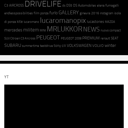
DRIVELIFE
C3 AIRCROSS
DS5
DS Automobiles
elena fumagalli
ds
GALLERY
furlo
endlesspossibilities
film ponza
ginevra 2016
isola
instagram
lucaromanopix
kite
lucastories
di ponza
lucaromano
MAZDA
MRLUKKOR
NEWS
militem
mercedes
MINI
nuovo compact
PEUGEOT
PREMIUM
SEAT
SUV Citroen C3 Aircross
PEUGEOT 2008
renault
SUBARU
winter
VOLKSWAGEN
tony cili
VOLVO
testdrive
summertime
YT