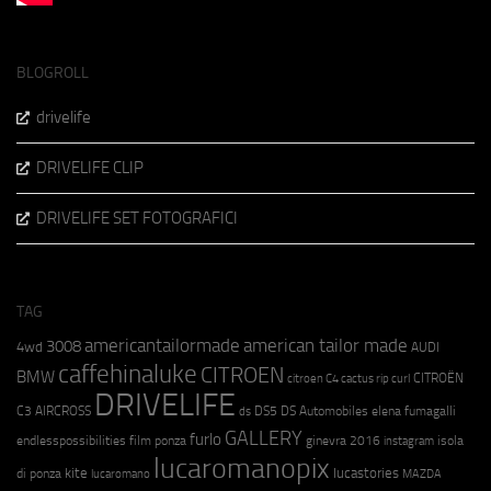
BLOGROLL
drivelife
DRIVELIFE CLIP
DRIVELIFE SET FOTOGRAFICI
TAG
americantailormade
american tailor made
3008
4wd
AUDI
caffehinaluke
CITROEN
BMW
CITROËN
citroen C4 cactus rip curl
DRIVELIFE
C3 AIRCROSS
DS5
DS Automobiles
elena fumagalli
ds
GALLERY
furlo
endlesspossibilities
film ponza
ginevra 2016
isola
instagram
lucaromanopix
kite
lucastories
di ponza
lucaromano
MAZDA