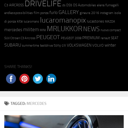
DRIVELIFE
C3 AIRCROSS
DS5
DS Automobiles
elena fumagalli
ds
GALLERY
furlo
endlesspossibilities
film ponza
ginevra 2016
isola
instagram
lucaromanopix
kite
lucastories
di ponza
lucaromano
MAZDA
MRLUKKOR
NEWS
militem
mercedes
MINI
nuovo compact
PEUGEOT
PREMIUM
SEAT
SUV Citroen C3 Aircross
PEUGEOT 2008
renault
SUBARU
winter
VOLKSWAGEN
tony cili
VOLVO
testdrive
summertime
SHARE THANKS!
TAGGED:
MERCEDES