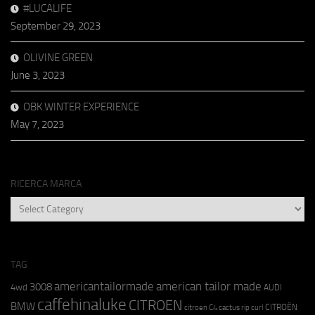
#LUCALIFE
September 29, 2023
OLIVINE GREEN
June 3, 2023
OBK WINTER EXPERIENCE
May 7, 2023
RICERCA MARCA
RICERCA
MARCA
TAG
americantailormade
american tailor made
3008
4wd
AUDI
caffehinaluke
CITROEN
BMW
CITROËN
citroen C4 cactus rip curl