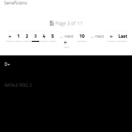
beneficiano
Page 3 of 11
«
1
2
3
4
5
... next
10
... next
»
Last
»
D+
NATALE REEL 2