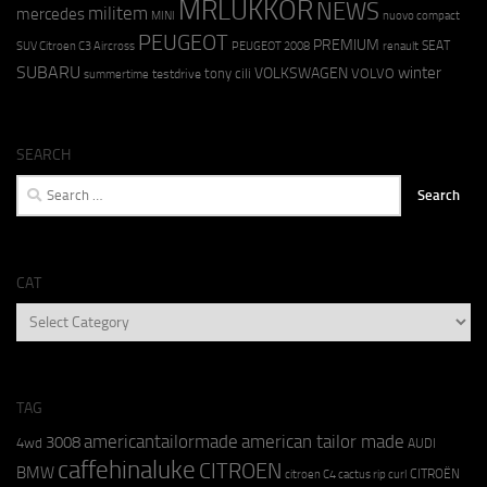
MRLUKKOR
NEWS
militem
mercedes
MINI
nuovo compact
PEUGEOT
PREMIUM
SEAT
SUV Citroen C3 Aircross
PEUGEOT 2008
renault
SUBARU
winter
VOLKSWAGEN
tony cili
VOLVO
testdrive
summertime
SEARCH
Search
for:
CAT
CAT
TAG
americantailormade
american tailor made
3008
4wd
AUDI
caffehinaluke
CITROEN
BMW
CITROËN
citroen C4 cactus rip curl