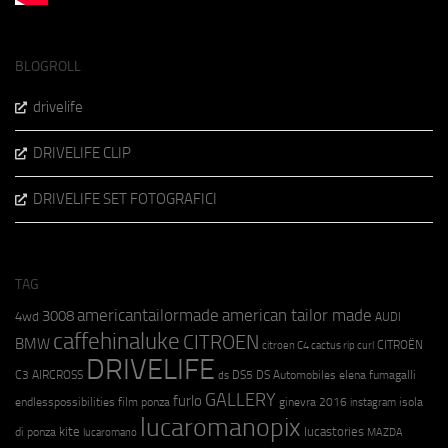
BLOGROLL
drivelife
DRIVELIFE CLIP
DRIVELIFE SET FOTOGRAFICI
TAG
americantailormade
american tailor made
3008
4wd
AUDI
caffehinaluke
CITROEN
BMW
CITROËN
citroen C4 cactus rip curl
DRIVELIFE
C3 AIRCROSS
DS5
DS Automobiles
elena fumagalli
ds
GALLERY
furlo
endlesspossibilities
film ponza
ginevra 2016
isola
instagram
lucaromanopix
kite
lucastories
di ponza
lucaromano
MAZDA