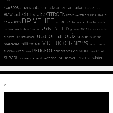
americantailormade
american tailor made
3008
4wd
AUDI
caffehinaluke
CITROEN
BMW
CITROËN
citroen C4 cactus rip curl
DRIVELIFE
C3 AIRCROSS
DS5
DS Automobiles
elena fumagalli
ds
GALLERY
furlo
endlesspossibilities
film ponza
ginevra 2016
isola
instagram
lucaromanopix
kite
lucastories
di ponza
lucaromano
MAZDA
MRLUKKOR
NEWS
militem
mercedes
MINI
nuovo compact
PEUGEOT
PREMIUM
SEAT
SUV Citroen C3 Aircross
PEUGEOT 2008
renault
SUBARU
winter
VOLKSWAGEN
tony cili
VOLVO
testdrive
summertime
YT