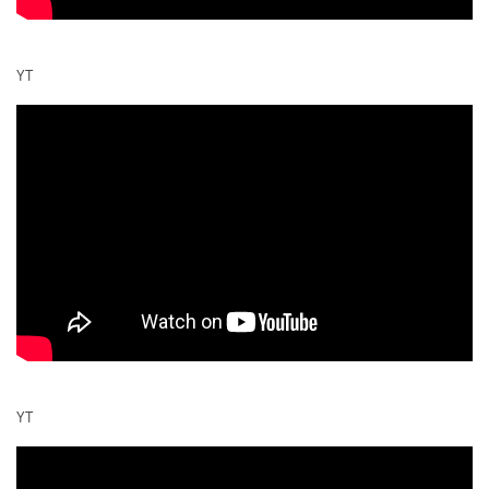
YT
YT