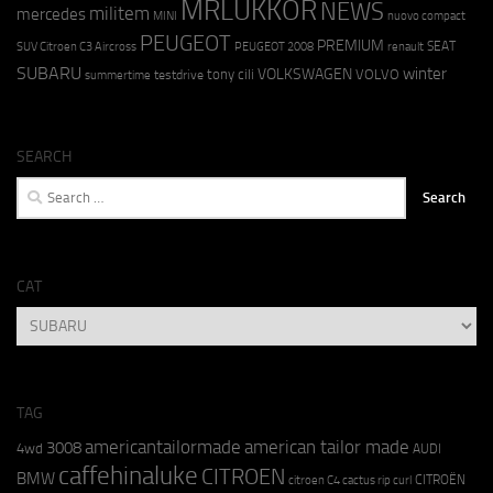
MRLUKKOR
NEWS
militem
mercedes
MINI
nuovo compact
PEUGEOT
PREMIUM
SEAT
SUV Citroen C3 Aircross
PEUGEOT 2008
renault
SUBARU
winter
VOLKSWAGEN
tony cili
VOLVO
testdrive
summertime
SEARCH
Search
for:
CAT
CAT
TAG
americantailormade
american tailor made
3008
4wd
AUDI
caffehinaluke
CITROEN
BMW
CITROËN
citroen C4 cactus rip curl