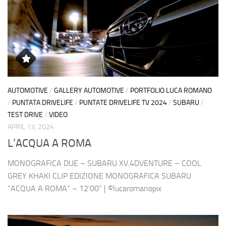
AUTOMOTIVE
/
GALLERY AUTOMOTIVE
/
PORTFOLIO LUCA ROMANO
/
PUNTATA DRIVELIFE
/
PUNTATE DRIVELIFE TV 2024
/
SUBARU
/
TEST DRIVE
/
VIDEO
APRIL 13, 2024
L’ACQUA A ROMA
MONOGRAFICA DUE – SUBARU XV.4DVENTURE – COOL
GREY KHAKI CLIP EDIZIONE MONOGRAFICA SUBARU
“ACQUA A ROMA” – 12’00” | ©lucaromanopix