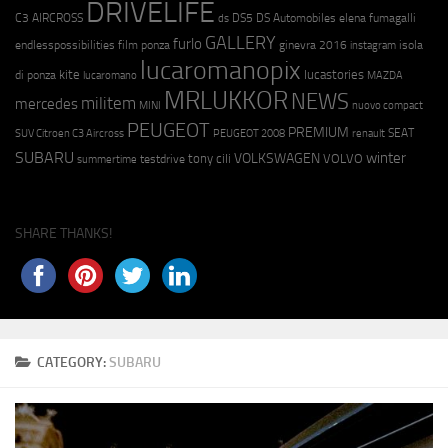
DRIVELIFE
C3 AIRCROSS
DS5
DS Automobiles
elena fumagalli
ds
GALLERY
furlo
endlesspossibilities
film ponza
ginevra 2016
isola
instagram
lucaromanopix
kite
lucastories
di ponza
lucaromano
MAZDA
MRLUKKOR
NEWS
militem
mercedes
MINI
nuovo compact
PEUGEOT
PREMIUM
SEAT
SUV Citroen C3 Aircross
PEUGEOT 2008
renault
SUBARU
winter
VOLKSWAGEN
tony cili
VOLVO
testdrive
summertime
SHARE THANKS!
CATEGORY:
SUBARU