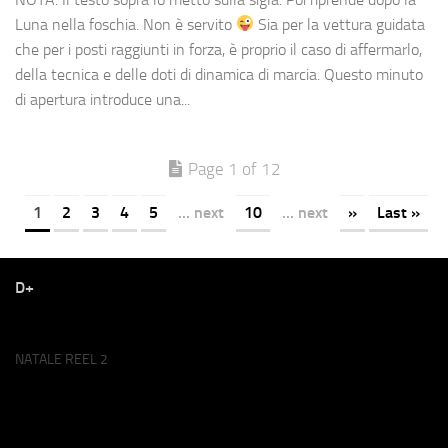
Luna nella foschia. Non è servito
Sia per la vettura guidata
che per i posti raggiunti in forza, è proprio il caso di affermarlo,
della tecnica e delle doti di dinamica di marcia. Questo minuto
di apertura introduce una...
Page 1 of 12
1
2
3
4
5
... next
10
... next
»
Last »
D+
NATALE REEL 2