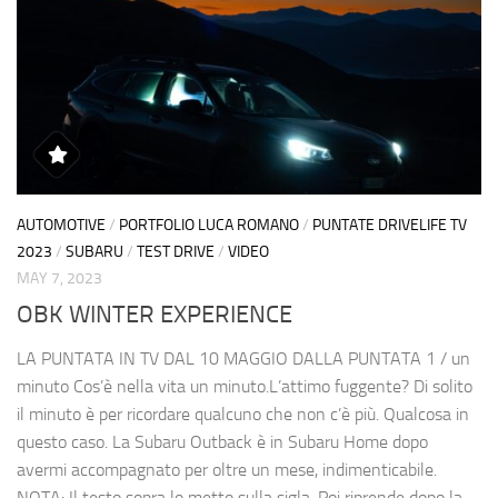
AUTOMOTIVE
/
PORTFOLIO LUCA ROMANO
/
PUNTATE DRIVELIFE TV
2023
/
SUBARU
/
TEST DRIVE
/
VIDEO
MAY 7, 2023
OBK WINTER EXPERIENCE
LA PUNTATA IN TV DAL 10 MAGGIO DALLA PUNTATA 1 / un
minuto Cos’è nella vita un minuto.L’attimo fuggente? Di solito
il minuto è per ricordare qualcuno che non c’è più. Qualcosa in
questo caso. La Subaru Outback è in Subaru Home dopo
avermi accompagnato per oltre un mese, indimenticabile.
NOTA: Il testo sopra lo metto sulla sigla. Poi riprende dopo la