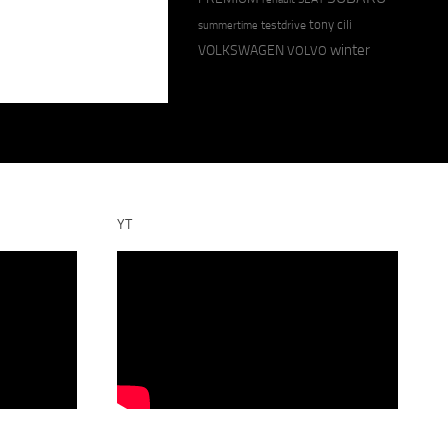
tony cili
testdrive
summertime
winter
VOLKSWAGEN
VOLVO
YT