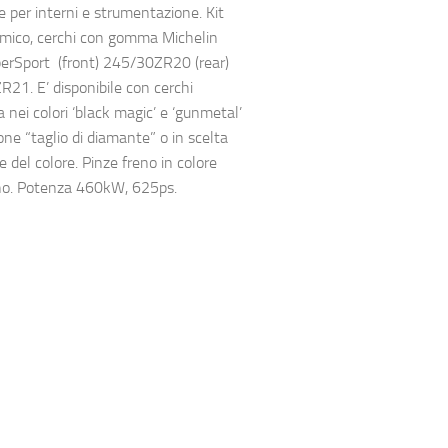
e per interni e strumentazione. Kit
mico, cerchi con gomma Michelin
perSport (front) 245/30ZR20 (rear)
21. E’ disponibile con cerchi
 nei colori ‘black magic’ e ‘gunmetal’
one “taglio di diamante” o in scelta
 del colore. Pinze freno in colore
no. Potenza 460kW, 625ps.