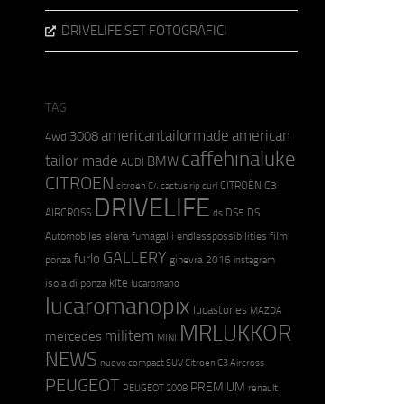
DRIVELIFE SET FOTOGRAFICI
TAG
americantailormade
american
3008
4wd
caffehinaluke
tailor made
BMW
AUDI
CITROEN
CITROËN C3
citroen C4 cactus rip curl
DRIVELIFE
AIRCROSS
DS5
DS
ds
Automobiles
elena fumagalli
endlesspossibilities
film
GALLERY
furlo
ponza
ginevra 2016
instagram
kite
isola di ponza
lucaromano
lucaromanopix
lucastories
MAZDA
MRLUKKOR
militem
mercedes
MINI
NEWS
nuovo compact SUV Citroen C3 Aircross
PEUGEOT
PREMIUM
PEUGEOT 2008
renault