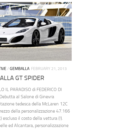
IVE
/
GEMBALLA
FEBRUARY 21, 2013
ALLA GT SPIDER
LO IL PARADISO di FEDERICO DI
ebutta al Salone di Ginevra
retazione tedesca della McLaren 12C
Prezzo della personalizzazione 47.166
) escluso il costo della vettura (!).
pelle ed Alcantara, personalizzazione