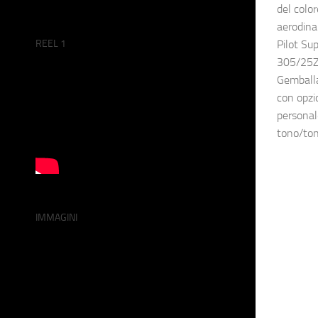
del color
aerodina
REEL 1
Pilot Su
305/25ZR
Gemballa
con opzi
personale
tono/to
IMMAGINI