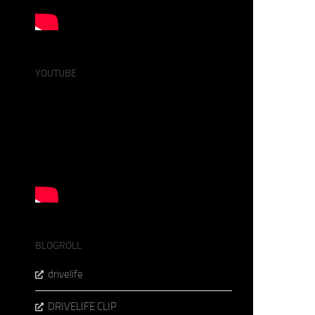
YOUTUBE
BLOGROLL
drivelife
DRIVELIFE CLIP