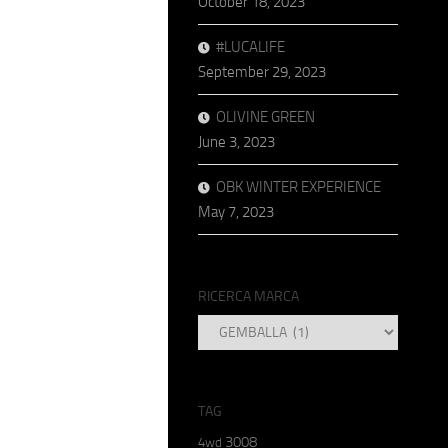
October 18, 2023
#LUCALIFE
September 29, 2023
OLIVINE GREEN
June 3, 2023
OBK WINTER EXPERIENCE
May 7, 2023
RICERCA MARCA
RICERCA
MARCA
TAG
3008
4wd