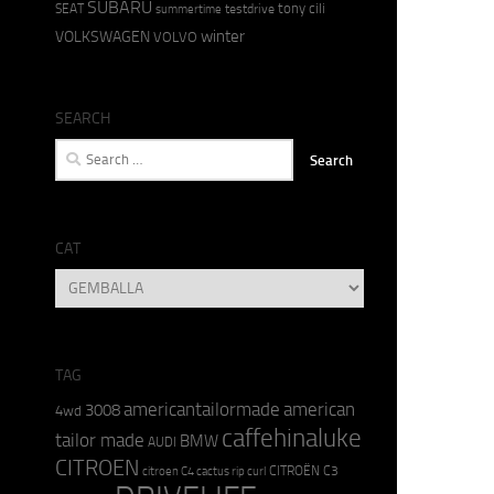
SUBARU
tony cili
SEAT
testdrive
summertime
winter
VOLKSWAGEN
VOLVO
SEARCH
Search
for:
CAT
CAT
TAG
americantailormade
american
3008
4wd
caffehinaluke
tailor made
BMW
AUDI
CITROEN
CITROËN C3
citroen C4 cactus rip curl