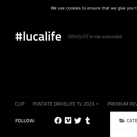
HOME
AUTOMOTIVE
PUNTATE IN TV
SET F
We use cookies to ensure that we give you th
Skip to content
#lucalife
DRIVELIFE le mie automobili
CLIP
PUNTATE DRIVELIFE TV 2023
PREMIUM RE
FOLLOW:
CAT