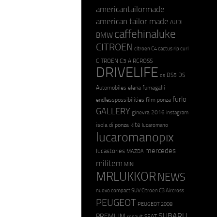
americantailormade
american tailor made
AUDI
caffehinaluke
BMW
CITROEN
citroen C4 cactus rip curl
CITROËN C3 AIRCROSS
DRIVELIFE
DS5
DS
ds
Automobiles
elena fumagalli
furlo
endlesspossibilities
film ponza
GALLERY
ginevra 2016
instagram
kite
isola di ponza
lucaromano
lucaromanopix
mercedes
lucastories
MAZDA
militem
MINI
MRLUKKOR
NEWS
nuovo compact SUV Citroen C3 Aircross
PEUGEOT
PEUGEOT 2008
SUBARU
PREMIUM
SEAT
renault