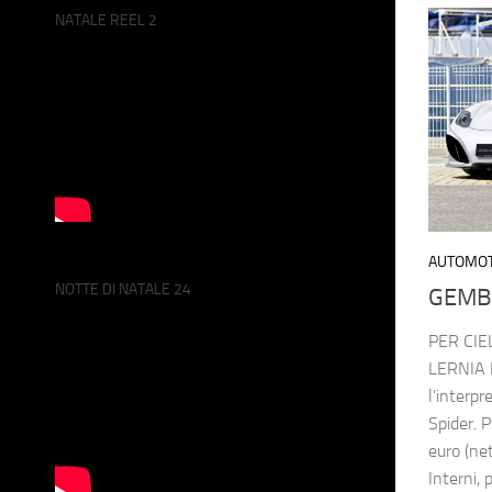
NATALE REEL 2
AUTOMOT
NOTTE DI NATALE 24
GEMB
PER CIE
LERNIA D
l’interp
Spider. 
euro (net
Interni, 