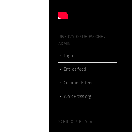
RISERVATO / REDAZIONE /
ADMIN
Log in
Entries feed
Comments feed
WordPress.org
SCRITTO PER LA TV