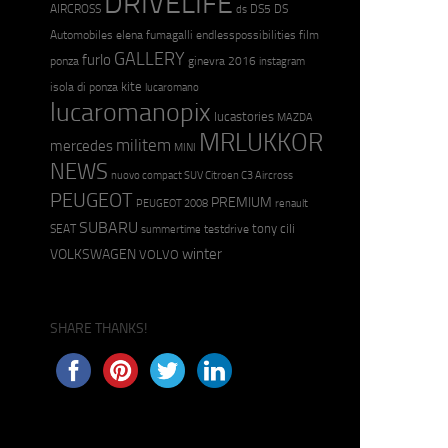
DRIVELIFE
AIRCROSS
DS5
DS
ds
Automobiles
elena fumagalli
endlesspossibilities
film
GALLERY
furlo
ponza
ginevra 2016
instagram
kite
isola di ponza
lucaromano
lucaromanopix
lucastories
MAZDA
MRLUKKOR
militem
mercedes
MINI
NEWS
nuovo compact SUV Citroen C3 Aircross
PEUGEOT
PREMIUM
PEUGEOT 2008
renault
SUBARU
tony cili
SEAT
testdrive
summertime
winter
VOLKSWAGEN
VOLVO
SHARE THANKS!