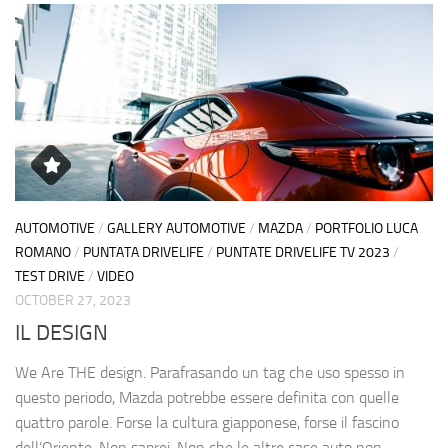
AUTOMOTIVE
/
GALLERY AUTOMOTIVE
/
MAZDA
/
PORTFOLIO LUCA
ROMANO
/
PUNTATA DRIVELIFE
/
PUNTATE DRIVELIFE TV 2023
/
TEST DRIVE
/
VIDEO
OCTOBER 27, 2023
IL DESIGN
We Are THE design. Parafrasando un tag che uso spesso in
questo periodo, Mazda potrebbe essere definita con quelle
quattro parole. Forse la cultura giapponese, forse il fascino
dell’Oriente. Non saprei. Non che le altre case auto non