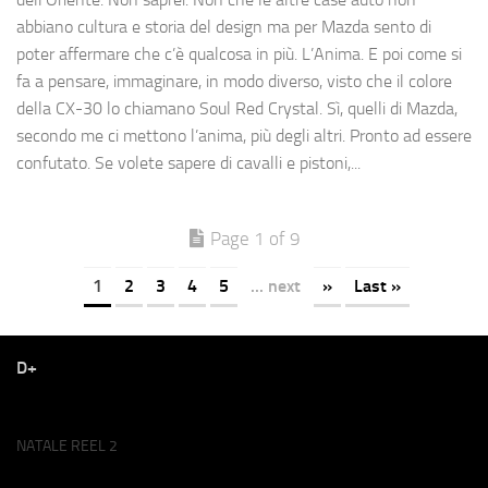
abbiano cultura e storia del design ma per Mazda sento di
poter affermare che c’è qualcosa in più. L’Anima. E poi come si
fa a pensare, immaginare, in modo diverso, visto che il colore
della CX-30 lo chiamano Soul Red Crystal. Sì, quelli di Mazda,
secondo me ci mettono l’anima, più degli altri. Pronto ad essere
confutato. Se volete sapere di cavalli e pistoni,...
Page 1 of 9
1
2
3
4
5
... next
»
Last »
D+
NATALE REEL 2