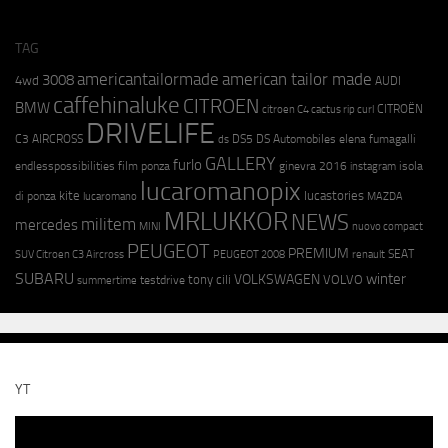
TAG
americantailormade
american tailor made
3008
4wd
AUDI
caffehinaluke
CITROEN
BMW
CITROËN
citroen C4 cactus rip curl
DRIVELIFE
C3 AIRCROSS
DS5
DS Automobiles
elena fumagalli
ds
GALLERY
furlo
endlesspossibilities
film ponza
ginevra 2016
isola
instagram
lucaromanopix
kite
lucastories
di ponza
lucaromano
MAZDA
MRLUKKOR
NEWS
militem
mercedes
MINI
nuovo compact
PEUGEOT
PREMIUM
SEAT
SUV Citroen C3 Aircross
PEUGEOT 2008
renault
SUBARU
winter
VOLKSWAGEN
tony cili
VOLVO
testdrive
summertime
YT