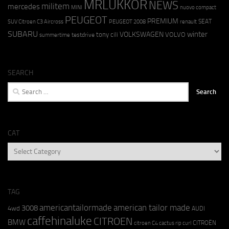
MRLUKKOR
NEWS
militem
mercedes
MINI
nuovo compact
PEUGEOT
PREMIUM
SEAT
SUV Citroen C3 Aircross
PEUGEOT 2008
renault
SUBARU
winter
VOLKSWAGEN
tony cili
VOLVO
testdrive
summertime
SEARCH
Search
for:
CAT
CAT
TAG
americantailormade
american tailor made
3008
4wd
AUDI
caffehinaluke
CITROEN
BMW
CITROËN
citroen C4 cactus rip curl