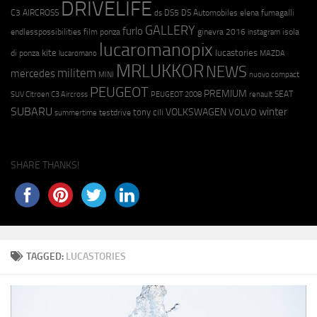
DRIVELIFE
C3 AIRCROSS
DS5
DS Automobiles
elena fumagalli
ds
GALLERY
furlo
endlesspossibilities
film ponza
ginevra 2016
isola
instagram
lucaromanopix
kite
lucastories
di ponza
lucaromano
MAZDA
MRLUKKOR
NEWS
militem
mercedes
MINI
nuovo compact
PEUGEOT
PREMIUM
SEAT
SUV Citroen C3 Aircross
PEUGEOT 2008
renault
SUBARU
winter
VOLKSWAGEN
tony cili
VOLVO
testdrive
summertime
SHARE THANKS!
TAGGED:
LUCASTORIES