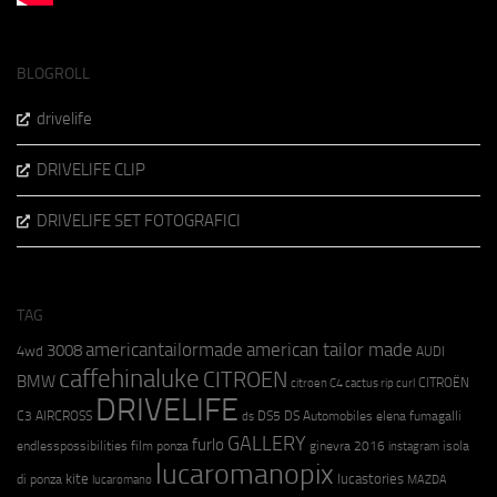
BLOGROLL
drivelife
DRIVELIFE CLIP
DRIVELIFE SET FOTOGRAFICI
TAG
americantailormade
american tailor made
3008
4wd
AUDI
caffehinaluke
CITROEN
BMW
CITROËN
citroen C4 cactus rip curl
DRIVELIFE
C3 AIRCROSS
DS5
DS Automobiles
elena fumagalli
ds
GALLERY
furlo
endlesspossibilities
film ponza
ginevra 2016
isola
instagram
lucaromanopix
kite
lucastories
di ponza
lucaromano
MAZDA