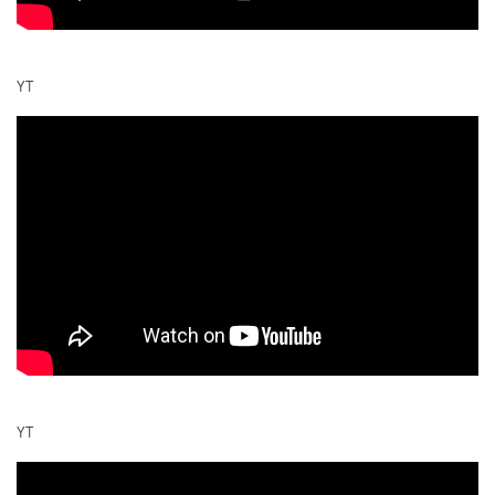
YT
YT