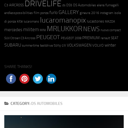
DRIVELIFE
C3 AIRCROSS
DS5
DS Automobiles
elena fumagalli
ds
GALLERY
furlo
endlesspossibilities
film ponza
ginevra 2016
isola
instagram
lucaromanopix
kite
lucastories
di ponza
lucaromano
MAZDA
MRLUKKOR
NEWS
militem
mercedes
MINI
nuovo compact
PEUGEOT
PREMIUM
SEAT
SUV Citroen C3 Aircross
PEUGEOT 2008
renault
SUBARU
winter
VOLKSWAGEN
tony cili
VOLVO
testdrive
summertime
SHARE THANKS!
CATEGORY:
DS AUTOMOBILES