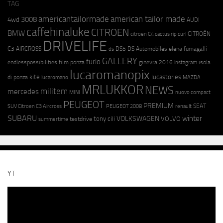
TAG
americantailormade
american tailor made
3008
4wd
AUDI
caffehinaluke
CITROEN
BMW
CITROËN
citroen C4 cactus rip curl
DRIVELIFE
C3 AIRCROSS
DS5
DS Automobiles
elena fumagalli
ds
GALLERY
furlo
endlesspossibilities
film ponza
ginevra 2016
isola
instagram
lucaromanopix
kite
lucastories
di ponza
lucaromano
MAZDA
MRLUKKOR
NEWS
militem
mercedes
MINI
nuovo compact
PEUGEOT
PREMIUM
SEAT
SUV Citroen C3 Aircross
PEUGEOT 2008
renault
SUBARU
winter
VOLKSWAGEN
tony cili
VOLVO
testdrive
summertime
YT