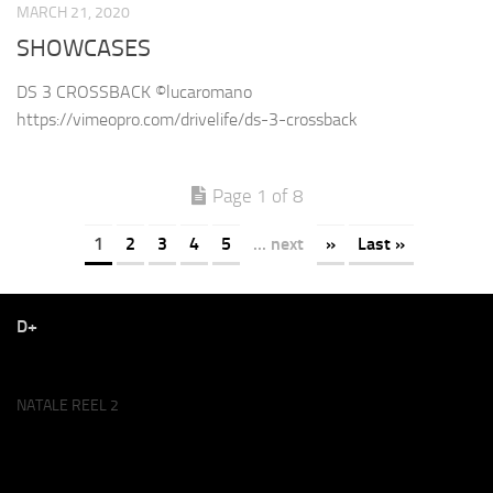
MARCH 21, 2020
SHOWCASES
DS 3 CROSSBACK ©lucaromano
https://vimeopro.com/drivelife/ds-3-crossback
Page 1 of 8
1
2
3
4
5
... next
»
Last »
D+
NATALE REEL 2