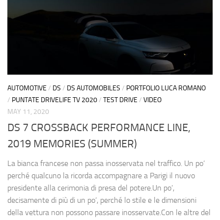
AUTOMOTIVE
/
DS
/
DS AUTOMOBILES
/
PORTFOLIO LUCA ROMANO
/
PUNTATE DRIVELIFE TV 2020
/
TEST DRIVE
/
VIDEO
MAY 11, 2020
DS 7 CROSSBACK PERFORMANCE LINE,
2019 MEMORIES (SUMMER)
La bianca francese non passa inosservata nel traffico. Un po’
perché qualcuno la ricorda accompagnare a Parigi il nuovo
presidente alla cerimonia di presa del potere.Un po’,
decisamente di più di un po’, perché lo stile e le dimensioni
della vettura non possono passare inosservate.Con le altre del