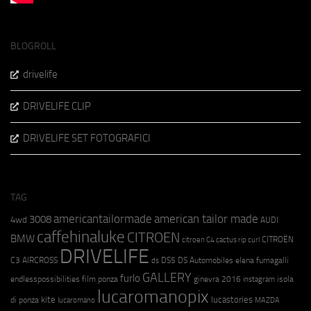
BLOGROLL
drivelife
DRIVELIFE CLIP
DRIVELIFE SET FOTOGRAFICI
TAG
americantailormade
american tailor made
3008
4wd
AUDI
caffehinaluke
CITROEN
BMW
CITROËN
citroen C4 cactus rip curl
DRIVELIFE
C3 AIRCROSS
DS5
DS Automobiles
elena fumagalli
ds
GALLERY
furlo
endlesspossibilities
film ponza
ginevra 2016
isola
instagram
lucaromanopix
kite
lucastories
di ponza
lucaromano
MAZDA