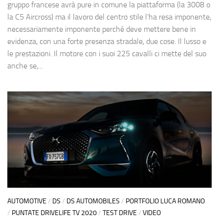
gruppo francese avrà pure in comune la piattaforma (la 3008 o
la C5 Aircross) ma il lavoro del centro stile l’ha resa imponente,
necessariamente imponente perché deve mettere bene in
evidenza, con una forte presenza stradale, due cose. Il lusso e
le prestazioni. Il motore con i suoi 225 cavalli ci mette del suo
anche se,...
AUTOMOTIVE
/
DS
/
DS AUTOMOBILES
/
PORTFOLIO LUCA ROMANO
/
PUNTATE DRIVELIFE TV 2020
/
TEST DRIVE
/
VIDEO