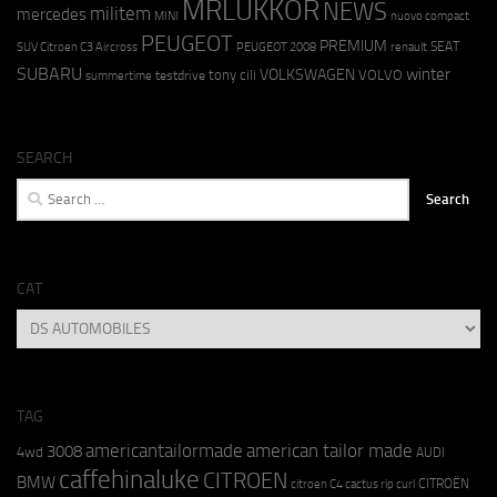
MRLUKKOR
NEWS
militem
mercedes
MINI
nuovo compact
PEUGEOT
PREMIUM
SEAT
SUV Citroen C3 Aircross
PEUGEOT 2008
renault
SUBARU
winter
VOLKSWAGEN
tony cili
VOLVO
testdrive
summertime
SEARCH
Search
for:
CAT
CAT
TAG
americantailormade
american tailor made
3008
4wd
AUDI
caffehinaluke
CITROEN
BMW
CITROËN
citroen C4 cactus rip curl