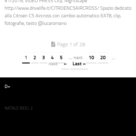
#1/2019, VIDEO PRESS City, Nightscape
http://www.drivelife.it/CITROENC5AIRCROSS/ Spazio dedicato
alla Citroën C5 Aircross con cambio automatico EAT8, clip,
fotografie, testo @lucaromano
Page 1 of 28
1
2
3
4
5
... next
10
20
...
next
»
Last »
D+
NATALE REEL 2