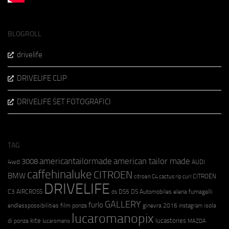
BLOGROLL
drivelife
DRIVELIFE CLIP
DRIVELIFE SET FOTOGRAFICI
TAG
americantailormade
american tailor made
3008
4wd
AUDI
caffehinaluke
CITROEN
BMW
CITROËN
citroen C4 cactus rip curl
DRIVELIFE
C3 AIRCROSS
DS5
DS Automobiles
elena fumagalli
ds
GALLERY
furlo
endlesspossibilities
film ponza
ginevra 2016
isola
instagram
lucaromanopix
kite
lucastories
di ponza
lucaromano
MAZDA