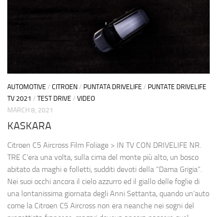
AUTOMOTIVE
/
CITROEN
/
PUNTATA DRIVELIFE
/
PUNTATE DRIVELIFE
TV 2021
/
TEST DRIVE
/
VIDEO
MARCH 8, 2021
KASKARA
Citroen C5 Aircross Film Foliage > IN TV CON DRIVELIFE NR.
TRE C’era una volta, sulla cima del monte più alto, un bosco
abitato da maghi e folletti, sudditi devoti della “Dama Grigia”.
Nei suoi occhi ancora il cielo azzurro ed il giallo delle foglie di
una lontanissima giornata degli Anni Settanta, quando un’auto
come la Citroen C5 Aircross non era neanche nei sogni del