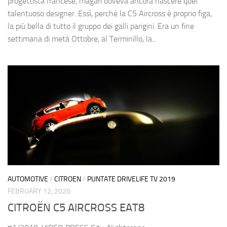
progettista francese, magari doveva ancora nascere quel
talentuoso designer. Essì, perché la C5 Aircross è proprio figa,
la più bella di tutto il gruppo dei galli parigini. Era un fine
settimana di metà Ottobre, al Terminillo, la...
AUTOMOTIVE
/
CITROEN
/
PUNTATE DRIVELIFE TV 2019
FEBRUARY 12, 2020
CITROËN C5 AIRCROSS EAT8