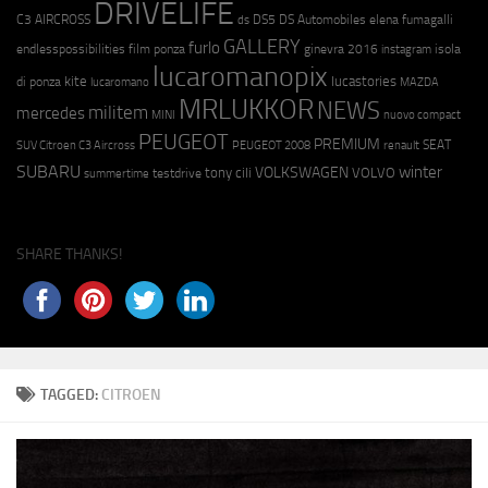
DRIVELIFE
C3 AIRCROSS
DS5
DS Automobiles
elena fumagalli
ds
GALLERY
furlo
endlesspossibilities
film ponza
ginevra 2016
isola
instagram
lucaromanopix
kite
lucastories
di ponza
lucaromano
MAZDA
MRLUKKOR
NEWS
militem
mercedes
MINI
nuovo compact
PEUGEOT
PREMIUM
SEAT
SUV Citroen C3 Aircross
PEUGEOT 2008
renault
SUBARU
winter
VOLKSWAGEN
tony cili
VOLVO
testdrive
summertime
SHARE THANKS!
TAGGED:
CITROEN