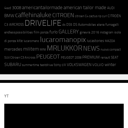
americantailormade
american tailor made
3008
4wd
AUDI
caffehinaluke
CITROEN
BMW
CITROËN
citroen C4 cactus rip curl
DRIVELIFE
C3 AIRCROSS
DS5
DS Automobiles
elena fumagalli
ds
GALLERY
furlo
endlesspossibilities
film ponza
ginevra 2016
isola
instagram
lucaromanopix
kite
lucastories
di ponza
lucaromano
MAZDA
MRLUKKOR
NEWS
militem
mercedes
MINI
nuovo compact
PEUGEOT
PREMIUM
SEAT
SUV Citroen C3 Aircross
PEUGEOT 2008
renault
SUBARU
winter
VOLKSWAGEN
tony cili
VOLVO
testdrive
summertime
YT