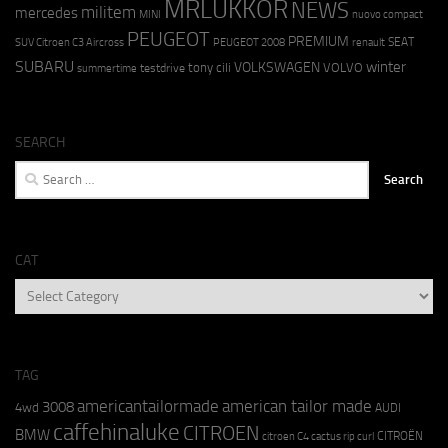
MRLUKKOR
NEWS
militem
mercedes
MINI
nuovo compact
PEUGEOT
PREMIUM
SEAT
SUV Citroen C3 Aircross
PEUGEOT 2008
renault
SUBARU
winter
VOLKSWAGEN
tony cili
VOLVO
testdrive
summertime
SEARCH
Search
for:
CAT
CAT
TAG
americantailormade
american tailor made
3008
4wd
AUDI
caffehinaluke
CITROEN
BMW
CITROËN
citroen C4 cactus rip curl