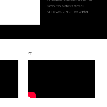
tony cili
testdrive
summertime
winter
VOLKSWAGEN
VOLVO
YT