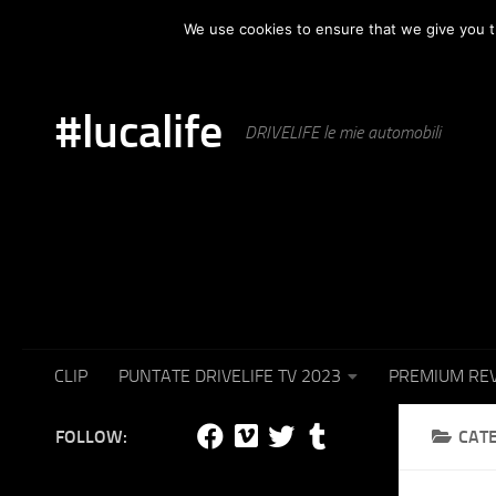
HOME
AUTOMOTIVE
PUNTATE IN TV
SET F
We use cookies to ensure that we give you th
Skip to content
#lucalife
DRIVELIFE le mie automobili
CLIP
PUNTATE DRIVELIFE TV 2023
PREMIUM RE
FOLLOW:
CAT