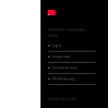
RISERVATO / REDAZIONE /
ADMIN
Log in
Entries feed
Comments feed
WordPress.org
SCRITTO PER LA TV