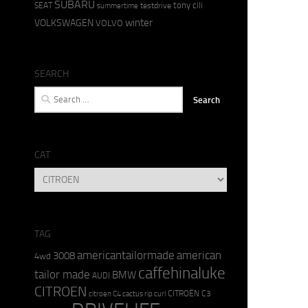
SUBARU
tony cili
SEAT
testdrive
summertime
winter
VOLKSWAGEN
VOLVO
SEARCH
Search
for:
CAT
CAT
TAG
americantailormade
american
3008
4wd
caffehinaluke
tailor made
BMW
AUDI
CITROEN
CITROËN C3
citroen C4 cactus rip curl