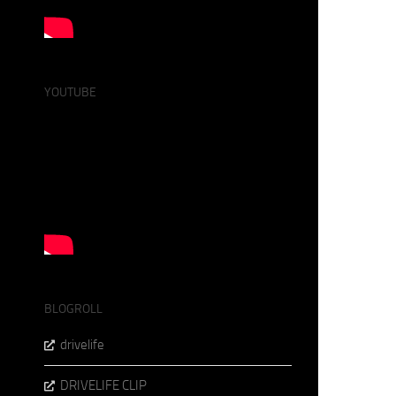
YOUTUBE
BLOGROLL
drivelife
DRIVELIFE CLIP