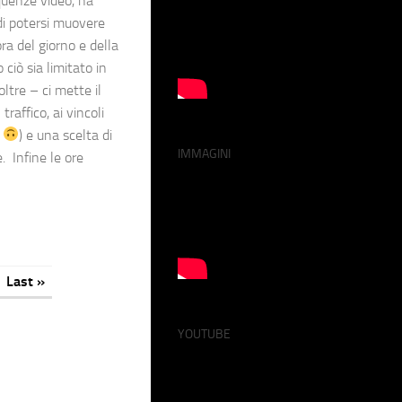
quenze video, ha
di potersi muovere
ra del giorno e della
ciò sia limitato in
oltre – ci mette il
traffico, ai vincoli
e
) e una scelta di
IMMAGINI
. Infine le ore
Last »
YOUTUBE