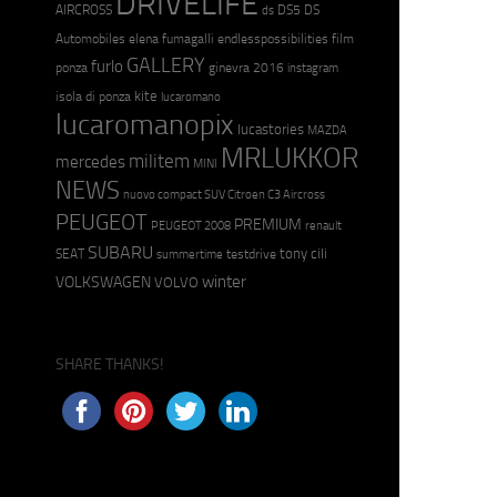
DRIVELIFE
AIRCROSS
DS5
DS
ds
Automobiles
elena fumagalli
endlesspossibilities
film
GALLERY
furlo
ponza
ginevra 2016
instagram
kite
isola di ponza
lucaromano
lucaromanopix
lucastories
MAZDA
MRLUKKOR
militem
mercedes
MINI
NEWS
nuovo compact SUV Citroen C3 Aircross
PEUGEOT
PREMIUM
PEUGEOT 2008
renault
SUBARU
tony cili
SEAT
testdrive
summertime
winter
VOLKSWAGEN
VOLVO
SHARE THANKS!