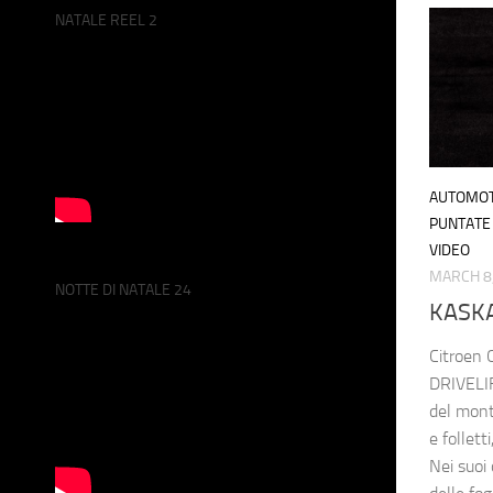
NATALE REEL 2
AUTOMOT
PUNTATE 
VIDEO
MARCH 8
NOTTE DI NATALE 24
KASK
Citroen 
DRIVELIF
del mont
e follett
Nei suoi 