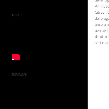
delle fog
Anni Set
Citroen 
REEL 1
del prog
ancora n
perché la
di tutto 
settimana
IMMAGINI