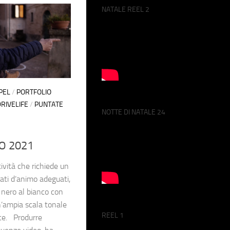
NATALE REEL 2
PEL
/
PORTFOLIO
RIVELIFE
/
PUNTATE
NOTTE DI NATALE 24
O 2021
ività che richiede un
tati d’animo adeguati,
 nero al bianco con
n’ampia scala tonale
REEL 1
ice. Produrre