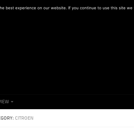
OTOGRAFICI
NEWS
FACEBOOK
e best experience on our website. If you continue to use this site we w
VIEW
EGORY:
CITROEN