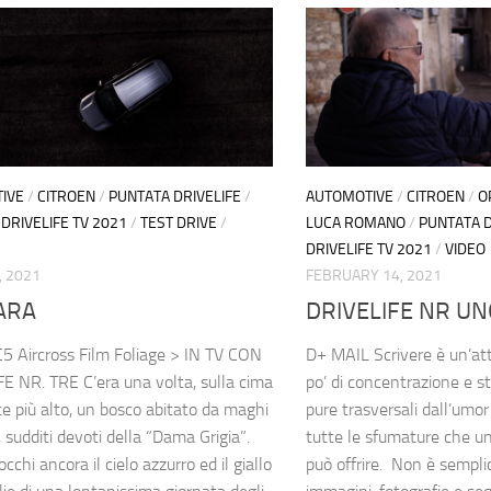
IVE
/
CITROEN
/
PUNTATA DRIVELIFE
/
AUTOMOTIVE
/
CITROEN
/
O
DRIVELIFE TV 2021
/
TEST DRIVE
/
LUCA ROMANO
/
PUNTATA D
DRIVELIFE TV 2021
/
VIDEO
, 2021
FEBRUARY 14, 2021
ARA
DRIVELIFE NR UN
C5 Aircross Film Foliage > IN TV CON
D+ MAIL Scrivere è un’att
E NR. TRE C’era una volta, sulla cima
po’ di concentrazione e s
e più alto, un bosco abitato da maghi
pure trasversali dall’umor
i, sudditi devoti della “Dama Grigia”.
tutte le sfumature che u
occhi ancora il cielo azzurro ed il giallo
può offrire. Non è sempl