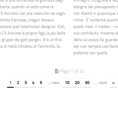
lie di una lontanissima giornata degli
immagini, fotografie e se
tanta, quando un’auto come la
bisogno del presupposto 
C5 Aircross non era neanche nei sogni
con libertà in qualunque o
ettista francese, magari doveva
notte. E’ evidente quanto 
ascere quel talentuoso designer. Essì,
questi mesi. Il meteo – in
 C5 Aircross è proprio figa, la più bella
suo contributo. Insieme al 
il gruppo dei galli parigini. Era un fine
della sicurezza (le guardi
 di metà Ottobre, al Terminillo, la...
set non sempre così facile
preferite son quelle...
Page 1 of 32
1
2
3
4
5
... next
10
20
30
... next
»