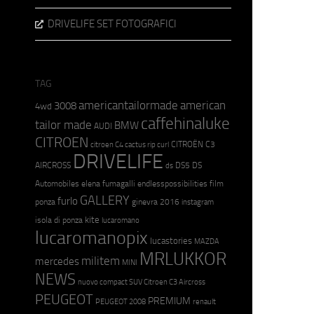
DRIVELIFE SET FOTOGRAFICI
TAG
americantailormade
american
3008
4wd
caffehinaluke
tailor made
BMW
AUDI
CITROEN
CITROËN C3
citroen C4 cactus rip curl
DRIVELIFE
AIRCROSS
DS5
DS
ds
Automobiles
elena fumagalli
endlesspossibilities
film
GALLERY
furlo
ponza
ginevra 2016
instagram
kite
isola di ponza
lucaromano
lucaromanopix
lucastories
MAZDA
MRLUKKOR
militem
mercedes
MINI
NEWS
nuovo compact SUV Citroen C3 Aircross
PEUGEOT
PREMIUM
PEUGEOT 2008
renault