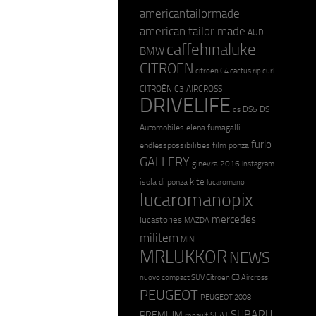
americantailormade
american tailor made
AUDI
caffehinaluke
BMW
CITROEN
citroen C4 cactus rip curl
CITROËN C3 AIRCROSS
DRIVELIFE
DS5
DS
ds
Automobiles
elena fumagalli
furlo
endlesspossibilities
film ponza
GALLERY
ginevra 2016
instagram
kite
isola di ponza
lucaromano
lucaromanopix
mercedes
lucastories
MAZDA
militem
MINI
MRLUKKOR
NEWS
nuovo compact SUV Citroen C3 Aircross
PEUGEOT
PEUGEOT 2008
SUBARU
PREMIUM
SEAT
renault