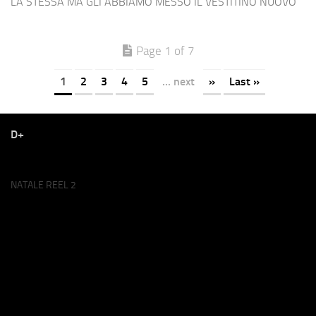
LA STESSA MA GLI ABBIAMO MESSO IL VESTITINO NUOVO
Page 1 of 7
1
2
3
4
5
... next
»
Last »
D+
NATALE REEL 2