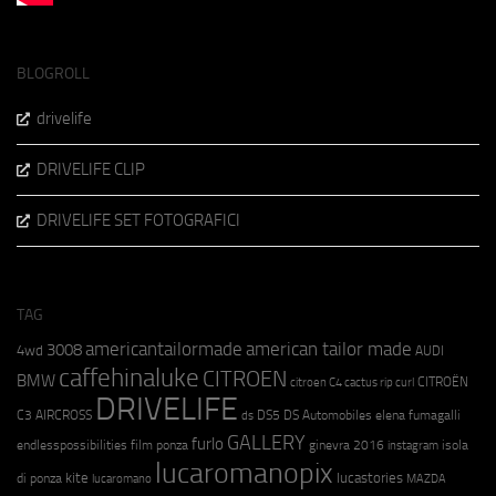
BLOGROLL
drivelife
DRIVELIFE CLIP
DRIVELIFE SET FOTOGRAFICI
TAG
americantailormade
american tailor made
3008
4wd
AUDI
caffehinaluke
CITROEN
BMW
CITROËN
citroen C4 cactus rip curl
DRIVELIFE
C3 AIRCROSS
DS5
DS Automobiles
elena fumagalli
ds
GALLERY
furlo
endlesspossibilities
film ponza
ginevra 2016
isola
instagram
lucaromanopix
kite
lucastories
di ponza
lucaromano
MAZDA