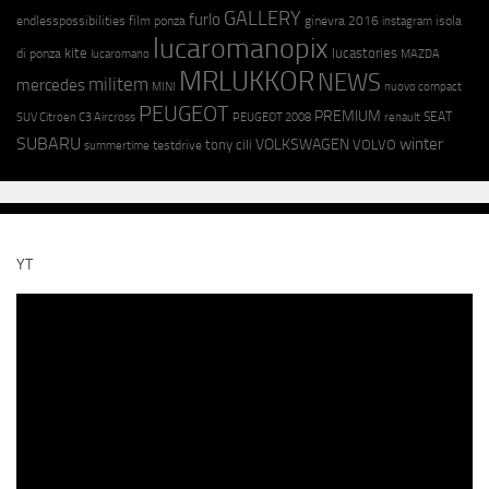
GALLERY
furlo
endlesspossibilities
film ponza
ginevra 2016
isola
instagram
lucaromanopix
kite
lucastories
di ponza
lucaromano
MAZDA
MRLUKKOR
NEWS
militem
mercedes
MINI
nuovo compact
PEUGEOT
PREMIUM
SEAT
SUV Citroen C3 Aircross
PEUGEOT 2008
renault
SUBARU
winter
VOLKSWAGEN
tony cili
VOLVO
testdrive
summertime
YT