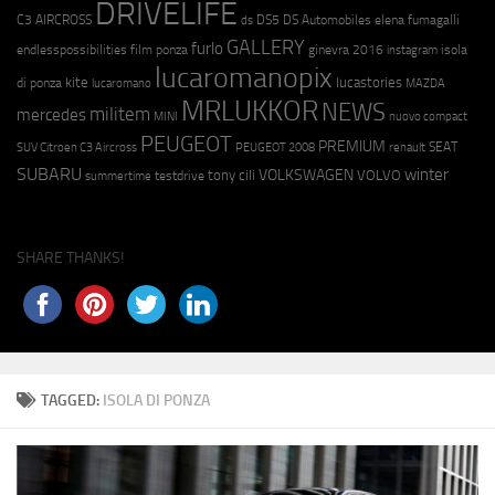
DRIVELIFE
C3 AIRCROSS
DS5
DS Automobiles
elena fumagalli
ds
GALLERY
furlo
endlesspossibilities
film ponza
ginevra 2016
isola
instagram
lucaromanopix
kite
lucastories
di ponza
lucaromano
MAZDA
MRLUKKOR
NEWS
militem
mercedes
MINI
nuovo compact
PEUGEOT
PREMIUM
SEAT
SUV Citroen C3 Aircross
PEUGEOT 2008
renault
SUBARU
winter
VOLKSWAGEN
tony cili
VOLVO
testdrive
summertime
SHARE THANKS!
TAGGED:
ISOLA DI PONZA