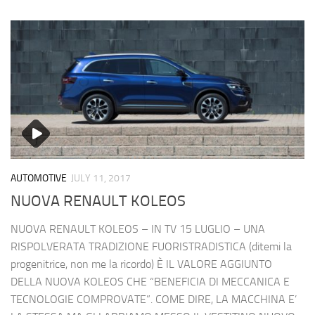
AUTOMOTIVE
JULY 11, 2017
NUOVA RENAULT KOLEOS
NUOVA RENAULT KOLEOS – IN TV 15 LUGLIO – UNA
RISPOLVERATA TRADIZIONE FUORISTRADISTICA (ditemi la
progenitrice, non me la ricordo) È IL VALORE AGGIUNTO
DELLA NUOVA KOLEOS CHE “BENEFICIA DI MECCANICA E
TECNOLOGIE COMPROVATE”. COME DIRE, LA MACCHINA E’