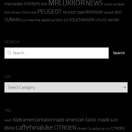
MRLUKKOR
NEWS
militem
mercedes
MINI
nuovo compact
PEUGEOT
PREMIUM
SEAT
SUV Citroen C3 Aircross
PEUGEOT 2008
renault
SUBARU
winter
VOLKSWAGEN
tony cili
VOLVO
testdrive
summertime
SEARCH
Search
for:
CAT
CAT
TAG
americantailormade
american tailor made
3008
4wd
AUDI
caffehinaluke
CITROEN
BMW
CITROËN
citroen C4 cactus rip curl