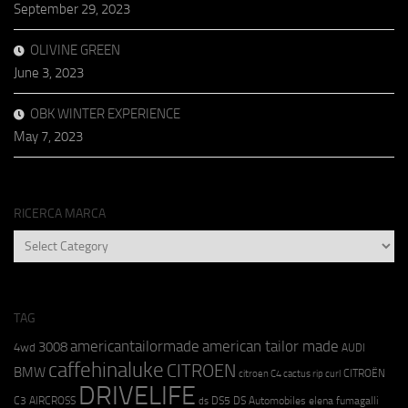
September 29, 2023
OLIVINE GREEN
June 3, 2023
OBK WINTER EXPERIENCE
May 7, 2023
RICERCA MARCA
RICERCA
MARCA
TAG
americantailormade
american tailor made
3008
4wd
AUDI
caffehinaluke
CITROEN
BMW
CITROËN
citroen C4 cactus rip curl
DRIVELIFE
C3 AIRCROSS
DS5
DS Automobiles
elena fumagalli
ds