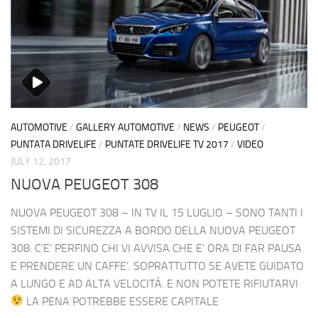
AUTOMOTIVE
/
GALLERY AUTOMOTIVE
/
NEWS
/
PEUGEOT
/
PUNTATA DRIVELIFE
/
PUNTATE DRIVELIFE TV 2017
/
VIDEO
JULY 12, 2017
NUOVA PEUGEOT 308
NUOVA PEUGEOT 308 – IN TV IL 15 LUGLIO – SONO TANTI I
SISTEMI DI SICUREZZA A BORDO DELLA NUOVA PEUGEOT
308: C’E’ PERFINO CHI VI AVVISA CHE E’ ORA DI FAR PAUSA
E PRENDERE UN CAFFE’. SOPRATTUTTO SE AVETE GUIDATO
A LUNGO E AD ALTA VELOCITÀ. E NON POTETE RIFIUTARVI
LA PENA POTREBBE ESSERE CAPITALE