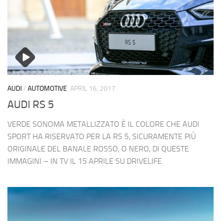
AUDI
/
AUTOMOTIVE
APRIL 16, 2017
AUDI RS 5
VERDE SONOMA METALLIZZATO È IL COLORE CHE AUDI
SPORT HA RISERVATO PER LA RS 5, SICURAMENTE PIÙ
ORIGINALE DEL BANALE ROSSO, O NERO, DI QUESTE
IMMAGINI – IN TV IL 15 APRILE SU DRIVELIFE