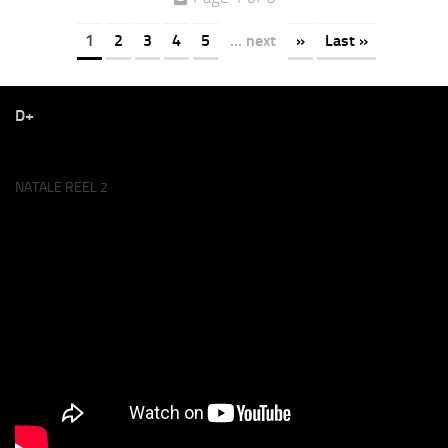
1
2
3
4
5
... next
»
Last »
D+
NATALE REEL 2