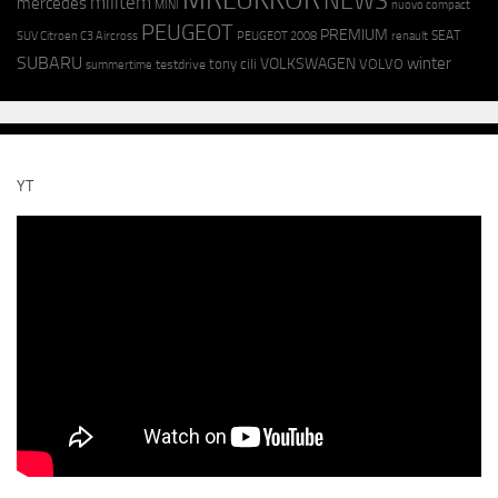
NEWS
militem
mercedes
MINI
nuovo compact
PEUGEOT
PREMIUM
SEAT
SUV Citroen C3 Aircross
PEUGEOT 2008
renault
SUBARU
winter
VOLKSWAGEN
tony cili
VOLVO
testdrive
summertime
YT