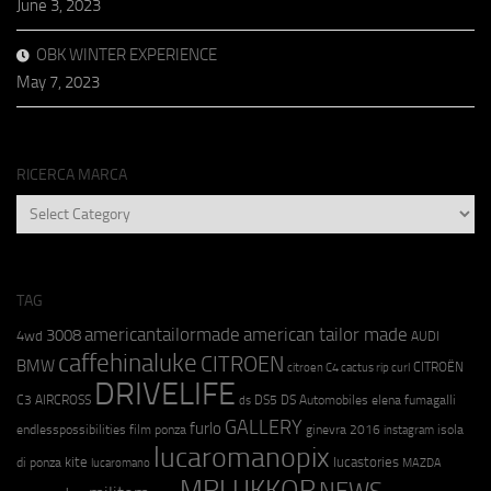
June 3, 2023
OBK WINTER EXPERIENCE
May 7, 2023
RICERCA MARCA
RICERCA
MARCA
TAG
americantailormade
american tailor made
3008
4wd
AUDI
caffehinaluke
CITROEN
BMW
CITROËN
citroen C4 cactus rip curl
DRIVELIFE
C3 AIRCROSS
DS5
DS Automobiles
elena fumagalli
ds
GALLERY
furlo
endlesspossibilities
film ponza
ginevra 2016
isola
instagram
lucaromanopix
kite
lucastories
di ponza
lucaromano
MAZDA
MRLUKKOR