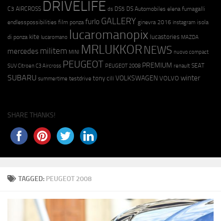
DRIVELIFE
C3 AIRCROSS
DS5
DS Automobiles
elena fumagalli
ds
GALLERY
furlo
endlesspossibilities
film ponza
ginevra 2016
isola
instagram
lucaromanopix
kite
lucastories
di ponza
lucaromano
MAZDA
MRLUKKOR
NEWS
militem
mercedes
MINI
nuovo compact
PEUGEOT
PREMIUM
SEAT
SUV Citroen C3 Aircross
PEUGEOT 2008
renault
SUBARU
winter
VOLKSWAGEN
tony cili
VOLVO
testdrive
summertime
SHARE THANKS!
TAGGED:
PEUGEOT 2008