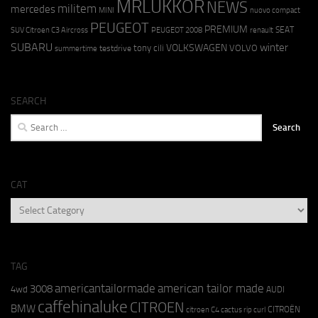
MRLUKKOR
NEWS
militem
mercedes
MINI
nuovo compact
PEUGEOT
PREMIUM
SEAT
SUV Citroen C3 Aircross
PEUGEOT 2008
renault
SUBARU
winter
VOLKSWAGEN
tony cili
VOLVO
testdrive
summertime
SEARCH
Search
for:
CAT
CAT
TAG
americantailormade
american tailor made
3008
4wd
AUDI
caffehinaluke
CITROEN
BMW
CITROËN
citroen C4 cactus rip curl