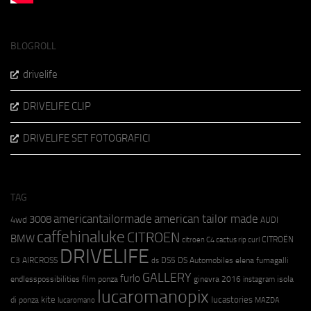
BLOGROLL
drivelife
DRIVELIFE CLIP
DRIVELIFE SET FOTOGRAFICI
TAG
americantailormade
american tailor made
3008
4wd
AUDI
caffehinaluke
CITROEN
BMW
CITROËN
citroen C4 cactus rip curl
DRIVELIFE
C3 AIRCROSS
DS5
DS Automobiles
elena fumagalli
ds
GALLERY
furlo
endlesspossibilities
film ponza
ginevra 2016
isola
instagram
lucaromanopix
kite
lucastories
di ponza
lucaromano
MAZDA