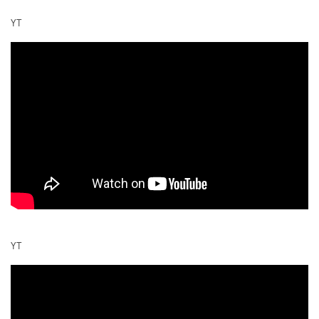
YT
YT