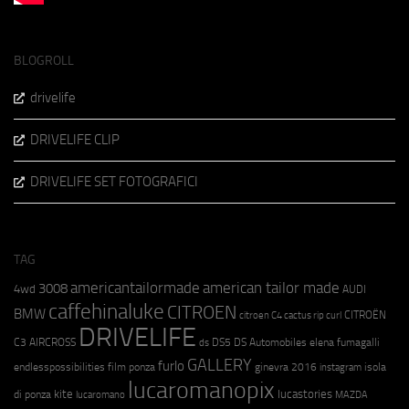
BLOGROLL
drivelife
DRIVELIFE CLIP
DRIVELIFE SET FOTOGRAFICI
TAG
americantailormade
american tailor made
3008
4wd
AUDI
caffehinaluke
CITROEN
BMW
CITROËN
citroen C4 cactus rip curl
DRIVELIFE
C3 AIRCROSS
DS5
DS Automobiles
elena fumagalli
ds
GALLERY
furlo
endlesspossibilities
film ponza
ginevra 2016
isola
instagram
lucaromanopix
kite
lucastories
di ponza
lucaromano
MAZDA