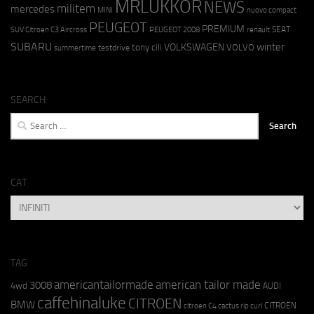
MRLUKKOR
NEWS
militem
mercedes
MINI
nuovo compact
PEUGEOT
PREMIUM
SEAT
SUV Citroen C3 Aircross
PEUGEOT 2008
renault
SUBARU
winter
VOLKSWAGEN
tony cili
VOLVO
testdrive
summertime
SEARCH
Search
for:
CAT
CAT
TAG
americantailormade
american tailor made
3008
4wd
AUDI
caffehinaluke
CITROEN
BMW
CITROËN
citroen C4 cactus rip curl