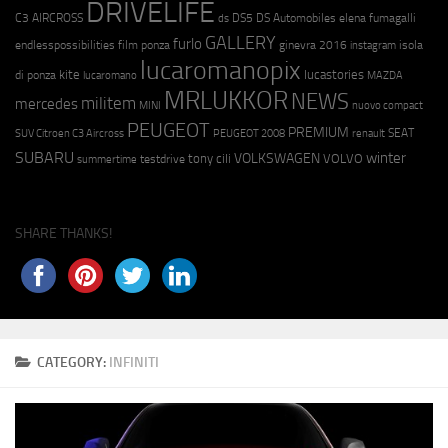
DRIVELIFE
C3 AIRCROSS
DS5
DS Automobiles
elena fumagalli
ds
GALLERY
furlo
endlesspossibilities
film ponza
ginevra 2016
isola
instagram
lucaromanopix
kite
lucastories
di ponza
lucaromano
MAZDA
MRLUKKOR
NEWS
militem
mercedes
MINI
nuovo compact
PEUGEOT
PREMIUM
SEAT
SUV Citroen C3 Aircross
PEUGEOT 2008
renault
SUBARU
winter
VOLKSWAGEN
tony cili
VOLVO
testdrive
summertime
SHARE THANKS!
CATEGORY:
INFINITI