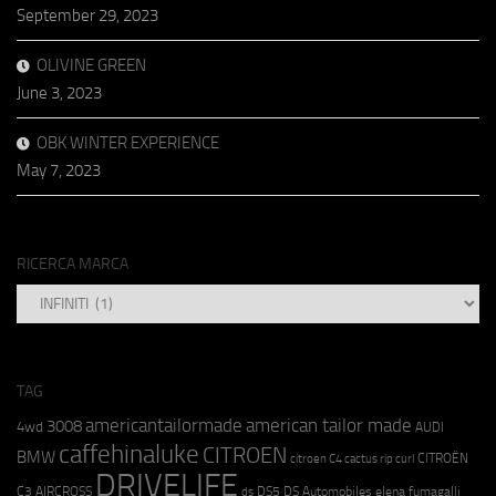
September 29, 2023
OLIVINE GREEN
June 3, 2023
OBK WINTER EXPERIENCE
May 7, 2023
RICERCA MARCA
RICERCA
MARCA
TAG
americantailormade
american tailor made
3008
4wd
AUDI
caffehinaluke
CITROEN
BMW
CITROËN
citroen C4 cactus rip curl
DRIVELIFE
C3 AIRCROSS
DS5
DS Automobiles
elena fumagalli
ds