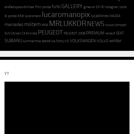
GALLERY
furlo
endlesspossibilities
film ponza
ginevra 2016
isola
instagram
lucaromanopix
kite
lucastories
di ponza
lucaromano
MAZDA
MRLUKKOR
NEWS
militem
mercedes
MINI
nuovo compact
PEUGEOT
PREMIUM
SEAT
SUV Citroen C3 Aircross
PEUGEOT 2008
renault
SUBARU
winter
VOLKSWAGEN
tony cili
VOLVO
testdrive
summertime
YT