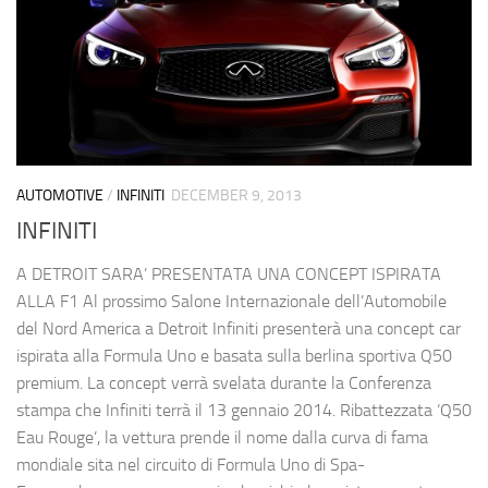
AUTOMOTIVE
/
INFINITI
DECEMBER 9, 2013
INFINITI
A DETROIT SARA’ PRESENTATA UNA CONCEPT ISPIRATA
ALLA F1 Al prossimo Salone Internazionale dell’Automobile
del Nord America a Detroit Infiniti presenterà una concept car
ispirata alla Formula Uno e basata sulla berlina sportiva Q50
premium. La concept verrà svelata durante la Conferenza
stampa che Infiniti terrà il 13 gennaio 2014. Ribattezzata ‘Q50
Eau Rouge’, la vettura prende il nome dalla curva di fama
mondiale sita nel circuito di Formula Uno di Spa-