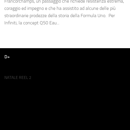
Francorchamps, un passaggio che richiede resistenza estrema,
coraggio ed impegno e che ha assistito ad alcune delle più
straordinarie prodezze della storia della Formula Uno. Per
Infiniti, la concept Q50 Eau...
D+
NATALE REEL 2