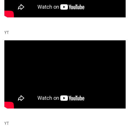
YT
YT