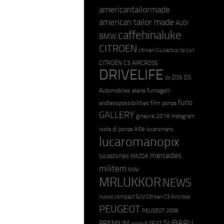
americantailormade
american tailor made
AUDI
caffehinaluke
BMW
CITROEN
citroen C4 cactus rip curl
CITROËN C3 AIRCROSS
DRIVELIFE
DS5
DS
ds
Automobiles
elena fumagalli
furlo
endlesspossibilities
film ponza
GALLERY
ginevra 2016
instagram
kite
isola di ponza
lucaromano
lucaromanopix
mercedes
lucastories
MAZDA
militem
MINI
MRLUKKOR
NEWS
nuovo compact SUV Citroen C3 Aircross
PEUGEOT
PEUGEOT 2008
SUBARU
PREMIUM
SEAT
renault