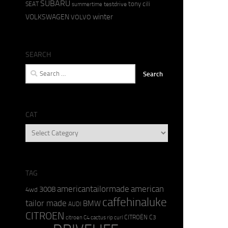
SUBARU
tony cili
SEAT
testdrive
summertime
winter
VOLKSWAGEN
VOLVO
SEARCH
Search
for:
CAT
CAT
TAG
americantailormade
american
3008
4wd
caffehinaluke
tailor made
BMW
AUDI
CITROEN
CITROËN C3
citroen C4 cactus rip curl