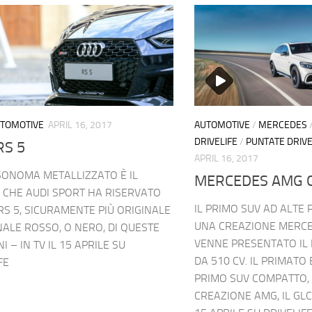
TOMOTIVE
APRIL 16, 2017
AUTOMOTIVE
/
MERCEDES
DRIVELIFE
/
PUNTATE DRIVE
RS 5
APRIL 16, 2017
SONOMA METALLIZZATO È IL
MERCEDES AMG G
 CHE AUDI SPORT HA RISERVATO
IL PRIMO SUV AD ALTE
RS 5, SICURAMENTE PIÙ ORIGINALE
UNA CREAZIONE MERCE
ALE ROSSO, O NERO, DI QUESTE
VENNE PRESENTATO IL 
I – IN TV IL 15 APRILE SU
DA 510 CV. IL PRIMATO 
FE
PRIMO SUV COMPATTO,
CREAZIONE AMG, IL GLC 