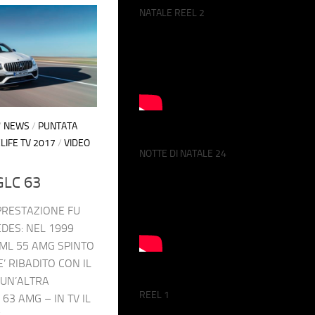
NATALE REEL 2
/
NEWS
/
PUNTATA
LIFE TV 2017
/
VIDEO
NOTTE DI NATALE 24
LC 63
 PRESTAZIONE FU
DES: NEL 1999
ML 55 AMG SPINTO
E’ RIBADITO CON IL
 UN’ALTRA
REEL 1
63 AMG – IN TV IL