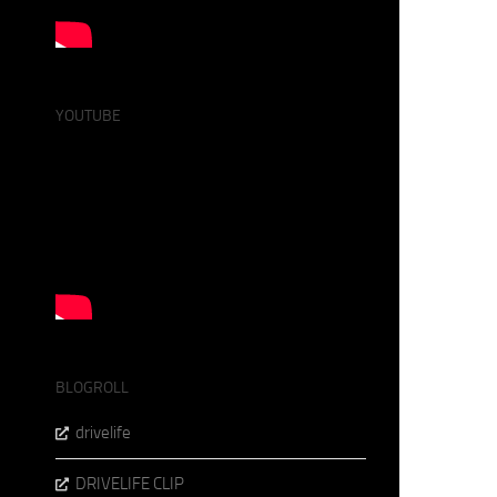
YOUTUBE
BLOGROLL
drivelife
DRIVELIFE CLIP