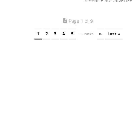
15 APRILE SU DRIVELIF
Page 1 of 9
1
2
3
4
5
... next
»
Last »