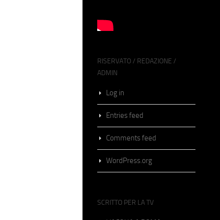
RISERVATO / REDAZIONE /
ADMIN
Log in
Entries feed
Comments feed
WordPress.org
SCRITTO PER LA TV