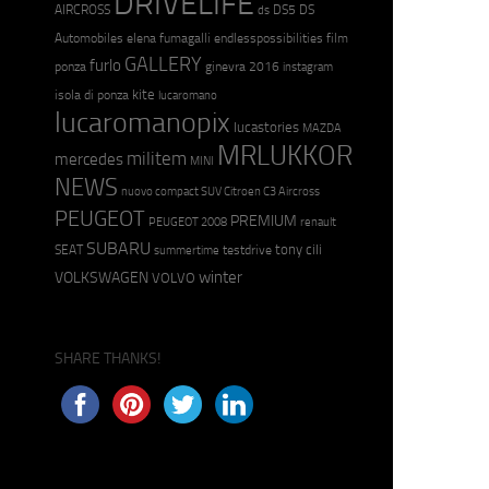
DRIVELIFE
AIRCROSS
DS5
DS
ds
Automobiles
elena fumagalli
endlesspossibilities
film
GALLERY
furlo
ponza
ginevra 2016
instagram
kite
isola di ponza
lucaromano
lucaromanopix
lucastories
MAZDA
MRLUKKOR
militem
mercedes
MINI
NEWS
nuovo compact SUV Citroen C3 Aircross
PEUGEOT
PREMIUM
PEUGEOT 2008
renault
SUBARU
tony cili
SEAT
testdrive
summertime
winter
VOLKSWAGEN
VOLVO
SHARE THANKS!