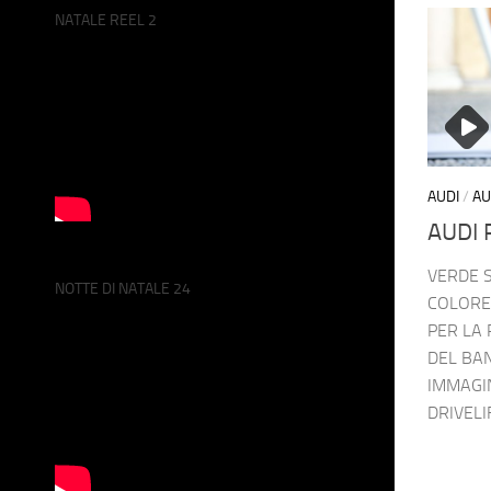
NATALE REEL 2
AUDI
/
AU
AUDI 
VERDE 
NOTTE DI NATALE 24
COLORE
PER LA 
DEL BAN
IMMAGIN
DRIVELI