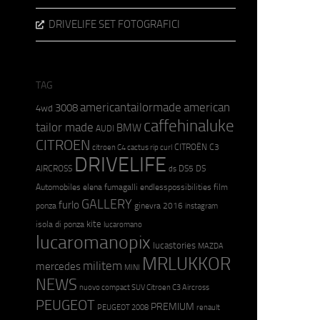
DRIVELIFE SET FOTOGRAFICI
TAG
americantailormade
american
3008
4wd
caffehinaluke
tailor made
BMW
AUDI
CITROEN
CITROËN C3
citroen C4 cactus rip curl
DRIVELIFE
AIRCROSS
DS5
DS
ds
Automobiles
elena fumagalli
endlesspossibilities
film
GALLERY
furlo
ponza
ginevra 2016
instagram
kite
isola di ponza
lucaromano
lucaromanopix
lucastories
MAZDA
MRLUKKOR
militem
mercedes
MINI
NEWS
nuovo compact SUV Citroen C3 Aircross
PEUGEOT
PREMIUM
PEUGEOT 2008
renault