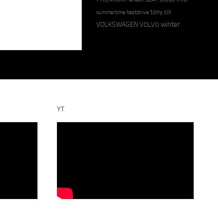
tony cili
testdrive
summertime
winter
VOLKSWAGEN
VOLVO
YT