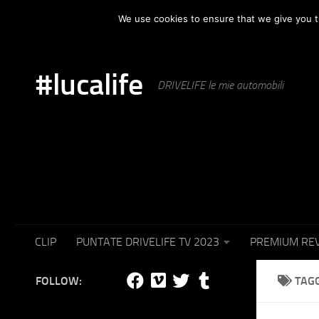
HOME
AUTOMOTIVE
PUNTATE IN TV
SET F
We use cookies to ensure that we give you th
Skip to content
#lucalife
DRIVELIFE le mie automobili
CLIP
PUNTATE DRIVELIFE TV 2023
PREMIUM RE
FOLLOW:
TAG