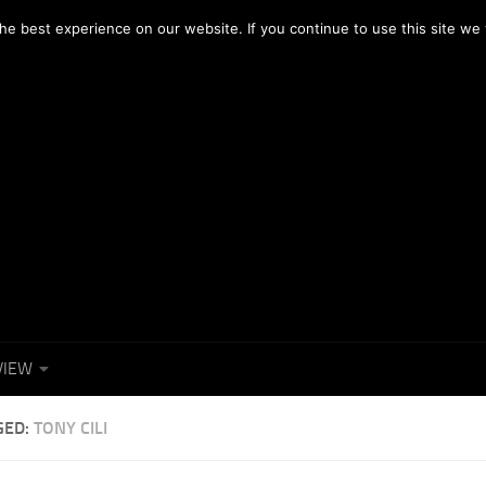
OTOGRAFICI
NEWS
FACEBOOK
e best experience on our website. If you continue to use this site we w
VIEW
GED:
TONY CILI