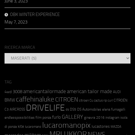
June 3, 2023
OBK WINTER EXPERIENCE
May 7, 2023
RICERCA MARCA
RICERCA
MARCA
TAG
americantailormade
american tailor made
3008
4wd
AUDI
caffehinaluke
CITROEN
BMW
CITROËN
citroen C4 cactus rip curl
DRIVELIFE
C3 AIRCROSS
DS5
DS Automobiles
elena fumagalli
ds
GALLERY
furlo
endlesspossibilities
film ponza
ginevra 2016
isola
instagram
lucaromanopix
kite
lucastories
di ponza
lucaromano
MAZDA
MRLUKKOR
NEWS
militem