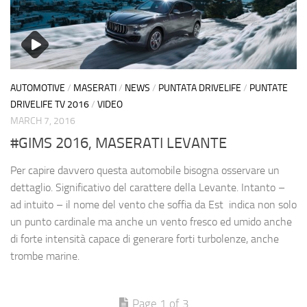
AUTOMOTIVE
/
MASERATI
/
NEWS
/
PUNTATA DRIVELIFE
/
PUNTATE
DRIVELIFE TV 2016
/
VIDEO
MARCH 7, 2016
#GIMS 2016, MASERATI LEVANTE
Per capire davvero questa automobile bisogna osservare un
dettaglio. Significativo del carattere della Levante. Intanto –
ad intuito – il nome del vento che soffia da Est indica non solo
un punto cardinale ma anche un vento fresco ed umido anche
di forte intensità capace di generare forti turbolenze, anche
trombe marine.
Page 1 of 3