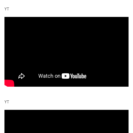
YT
YT