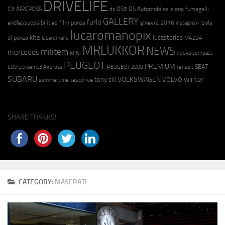
DRIVELIFE
C3 AIRCROSS
DS5
DS Automobiles
elena fumagalli
ds
GALLERY
furlo
endlesspossibilities
film ponza
ginevra 2016
isola
instagram
lucaromanopix
kite
lucastories
di ponza
lucaromano
MAZDA
MRLUKKOR
NEWS
militem
mercedes
MINI
nuovo compact
PEUGEOT
PREMIUM
SEAT
SUV Citroen C3 Aircross
PEUGEOT 2008
renault
SUBARU
winter
VOLKSWAGEN
tony cili
VOLVO
testdrive
summertime
SHARE THANKS!
CATEGORY:
MASERATI