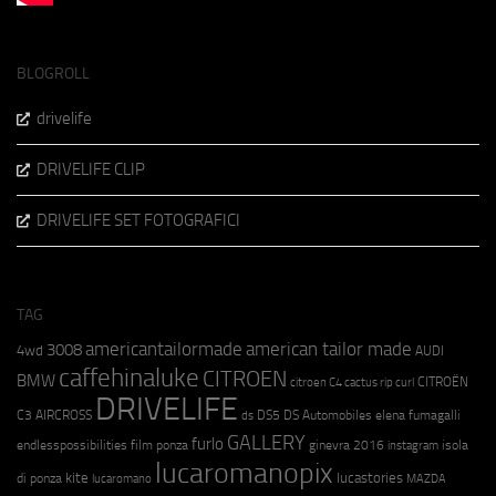
BLOGROLL
drivelife
DRIVELIFE CLIP
DRIVELIFE SET FOTOGRAFICI
TAG
americantailormade
american tailor made
3008
4wd
AUDI
caffehinaluke
CITROEN
BMW
CITROËN
citroen C4 cactus rip curl
DRIVELIFE
C3 AIRCROSS
DS5
DS Automobiles
elena fumagalli
ds
GALLERY
furlo
endlesspossibilities
film ponza
ginevra 2016
isola
instagram
lucaromanopix
kite
lucastories
di ponza
lucaromano
MAZDA