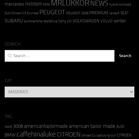
MRLUKKOR
NEWS
militem
mercedes
MINI
nuovo compact
PEUGEOT
PREMIUM
SEAT
SUV Citroen C3 Aircross
PEUGEOT 2008
renault
SUBARU
winter
VOLKSWAGEN
tony cili
VOLVO
testdrive
summertime
SEARCH
Search
for:
CAT
CAT
TAG
americantailormade
american tailor made
3008
4wd
AUDI
caffehinaluke
CITROEN
BMW
CITROËN
citroen C4 cactus rip curl