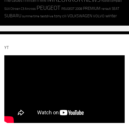
mercedes
MINI
nuovo compact
PEUGEOT
PREMIUM
SEAT
SUV Citroen C3 Aircross
PEUGEOT 2008
renault
SUBARU
winter
VOLKSWAGEN
tony cili
VOLVO
testdrive
summertime
YT