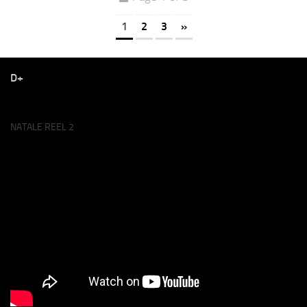
1
2
3
»
D+
NATALE REEL 2