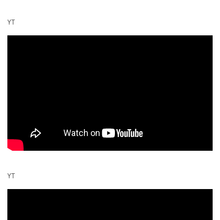
YT
YT