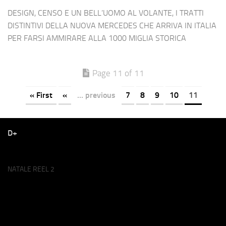
DESIGN, CENSO E UN BELL’UOMO AL VOLANTE, I TRATTI
DISTINTIVI DELLA NUOVA MERCEDES CHE ARRIVA IN ITALIA
PER FARSI AMMIRARE ALLA 1000 MIGLIA STORICA
Page 11 of 11
« First
«
... previous
7
8
9
10
11
D+
NATALE REEL 2