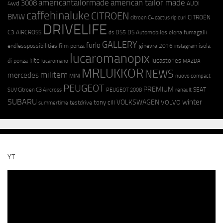
americantailormade
american tailor made
3008
4wd
AUDI
caffehinaluke
CITROEN
BMW
CITROËN
citroen C4 cactus rip curl
DRIVELIFE
C3 AIRCROSS
DS5
DS Automobiles
elena fumagalli
ds
GALLERY
furlo
endlesspossibilities
film ponza
ginevra 2016
isola
instagram
lucaromanopix
kite
lucastories
di ponza
lucaromano
MAZDA
MRLUKKOR
NEWS
militem
mercedes
MINI
nuovo compact
PEUGEOT
PREMIUM
SEAT
SUV Citroen C3 Aircross
PEUGEOT 2008
renault
SUBARU
winter
VOLKSWAGEN
tony cili
VOLVO
testdrive
summertime
YT