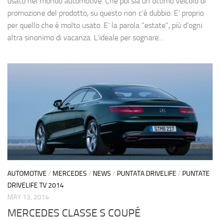
usato nel mondo automotive. Che poi sia un ottimo veicolo di
promozione del prodotto, su questo non c’è dubbio. E’ proprio
per quello che è molto usato. E’ la parola “estate”, più d’ogni
altra sinonimo di vacanza. L’ideale per sognare...
AUTOMOTIVE
/
MERCEDES
/
NEWS
/
PUNTATA DRIVELIFE
/
PUNTATE
DRIVELIFE TV 2014
MAY 13, 2014
MERCEDES CLASSE S COUPÉ