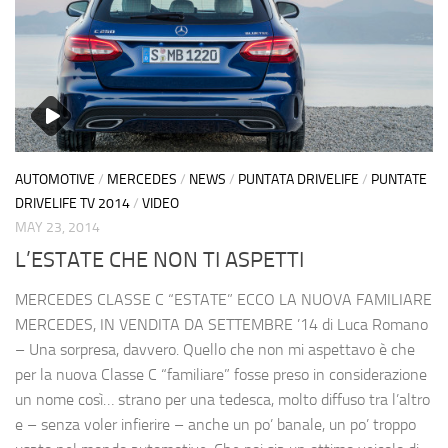
AUTOMOTIVE
/
MERCEDES
/
NEWS
/
PUNTATA DRIVELIFE
/
PUNTATE
DRIVELIFE TV 2014
/
VIDEO
MAY 23, 2014
L’ESTATE CHE NON TI ASPETTI
MERCEDES CLASSE C “ESTATE” ECCO LA NUOVA FAMILIARE
MERCEDES, IN VENDITA DA SETTEMBRE ’14 di Luca Romano
– Una sorpresa, davvero. Quello che non mi aspettavo è che
per la nuova Classe C “familiare” fosse preso in considerazione
un nome così… strano per una tedesca, molto diffuso tra l’altro
e – senza voler infierire – anche un po’ banale, un po’ troppo