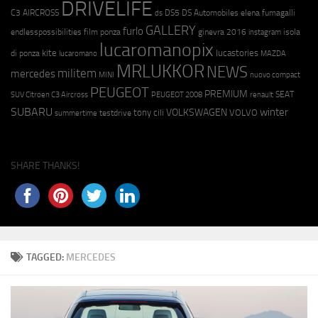
DRIVELIFE
C3 AIRCROSS
DS5
DS Automobiles
elena fumagalli
ds
GALLERY
furlo
endlesspossibilities
film ponza
ginevra 2016
isola
instagram
lucaromanopix
kite
lucastories
di ponza
lucaromano
MAZDA
MRLUKKOR
NEWS
militem
mercedes
MINI
nuovo compact
PEUGEOT
PREMIUM
SEAT
SUV Citroen C3 Aircross
PEUGEOT 2008
renault
SUBARU
winter
VOLKSWAGEN
tony cili
VOLVO
testdrive
summertime
SHARE THANKS!
TAGGED:
MERCEDES