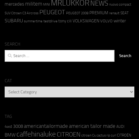
MRLUKKOR
NEWS
militem
mercedes
MINI
nuovo compact
PEUGEOT
PREMIUM
SEAT
SUV Citroen C3 Aircross
PEUGEOT 2008
renault
SUBARU
winter
VOLKSWAGEN
tony cili
VOLVO
testdrive
summertime
SEARCH
Search
for:
CAT
CAT
TAG
americantailormade
american tailor made
3008
4wd
AUDI
caffehinaluke
CITROEN
BMW
CITROËN
citroen C4 cactus rip curl