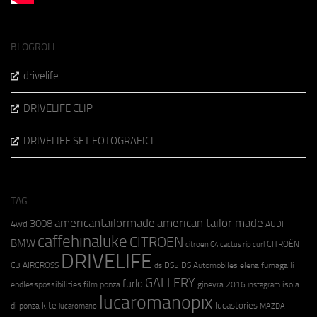
BLOGROLL
drivelife
DRIVELIFE CLIP
DRIVELIFE SET FOTOGRAFICI
TAG
americantailormade
american tailor made
3008
4wd
AUDI
caffehinaluke
CITROEN
BMW
CITROËN
citroen C4 cactus rip curl
DRIVELIFE
C3 AIRCROSS
DS5
DS Automobiles
elena fumagalli
ds
GALLERY
furlo
endlesspossibilities
film ponza
ginevra 2016
isola
instagram
lucaromanopix
kite
lucastories
di ponza
lucaromano
MAZDA