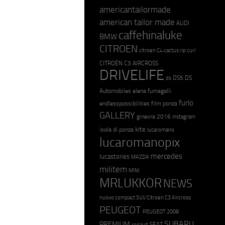
americantailormade
american tailor made
AUDI
caffehinaluke
BMW
CITROEN
citroen C4 cactus rip curl
CITROËN C3 AIRCROSS
DRIVELIFE
DS5
DS
ds
Automobiles
elena fumagalli
furlo
endlesspossibilities
film ponza
GALLERY
ginevra 2016
instagram
kite
isola di ponza
lucaromano
lucaromanopix
mercedes
lucastories
MAZDA
militem
MINI
MRLUKKOR
NEWS
nuovo compact SUV Citroen C3 Aircross
PEUGEOT
PEUGEOT 2008
SUBARU
PREMIUM
SEAT
renault