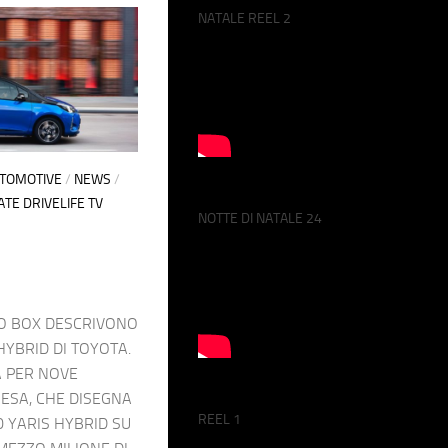
NATALE REEL 2
UTOMOTIVE
/
NEWS
/
TE DRIVELIFE TV
NOTTE DI NATALE 24
CO BOX DESCRIVONO
HYBRID DI TOYOTA.
A PER NOVE
RESA, CHE DISEGNA
REEL 1
00 YARIS HYBRID SU