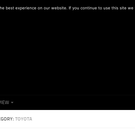
OTOGRAFICI
NEWS
FACEBOOK
e best experience on our website. If you continue to use this site we w
VIEW
EGORY:
TOYOTA