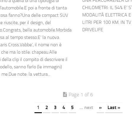
UNA PERCORRENZA DI 
fino a quella di una tipologia di
CHILOMETRI: IL 54% E’
d’automobile.E poi a fronte di tanta
MODALITÀ ELETTRICA E
cosa fanno?Una delle compact SUV
LITRI PER 100 KM. IN TV
e riuscite, per il design, del
DRIVELIFE
Congrats, bella automobile.Morbida
osa al tempo stesso.E’ la nuova
aris Cross.Vabbe’, il nome non è
 che ma lo stile: chapeau.Alle
della clip il compito di descrivere il
dello, sanno farlo (le immagini)
 me.Due note: la vettura...
Page 1 of 6
1
2
3
4
5
... next
»
Last »