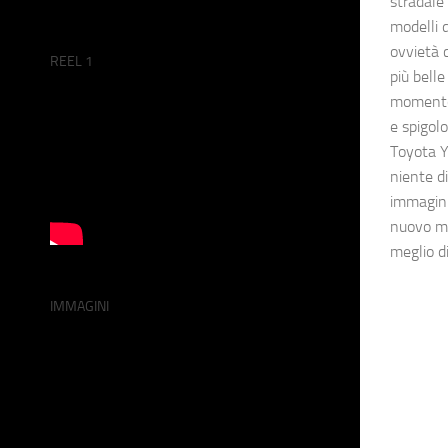
stradale 
modelli 
ovvietà 
REEL 1
più belle 
momento.
e spigol
Toyota Y
niente di
immagini 
nuovo mo
meglio di
IMMAGINI