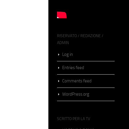
RISERVATO / REDAZIONE /
ADMIN
Log in
Entries feed
Comments feed
WordPress.org
SCRITTO PER LA TV