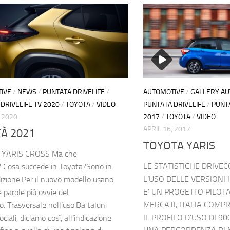
IVE
/
NEWS
/
PUNTATA DRIVELIFE
/
AUTOMOTIVE
/
GALLERY A
DRIVELIFE TV 2020
/
TOYOTA
/
VIDEO
PUNTATA DRIVELIFE
/
PUNTA
, 2020
2017
/
TOYOTA
/
VIDEO
APRIL 16, 2017
À 2021
TOYOTA YARIS
 YARIS CROSS Ma che
LE STATISTICHE DRIVE
 Cosa succede in Toyota?Sono in
L’USO DELLE VERSIONI 
izione.Per il nuovo modello usano
E’ UN PROGETTO PILOT
 parole più ovvie del
MERCATI, ITALIA COMP
 Trasversale nell’uso.Da taluni
IL PROFILO D’USO DI 9
ociali, diciamo così, all’indicazione