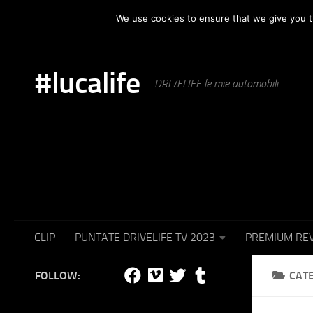
HOME
AUTOMOTIVE
PUNTATE IN TV
SET F
We use cookies to ensure that we give you th
Skip to content
#lucalife
DRIVELIFE le mie automobili
CLIP
PUNTATE DRIVELIFE TV 2023
PREMIUM RE
FOLLOW:
CAT