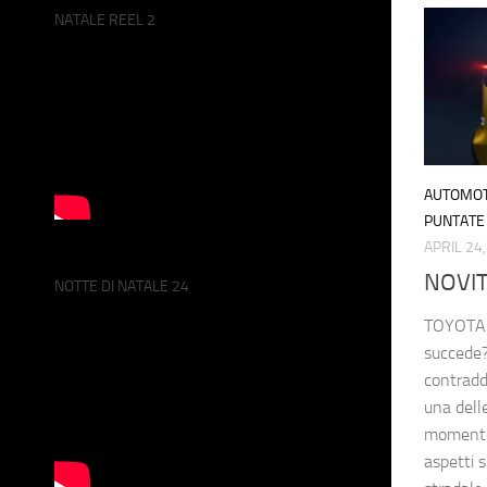
NATALE REEL 2
AUTOMOT
PUNTATE 
APRIL 24
NOVIT
NOTTE DI NATALE 24
TOYOTA
succede?
contradd
una delle
momento.
aspetti s