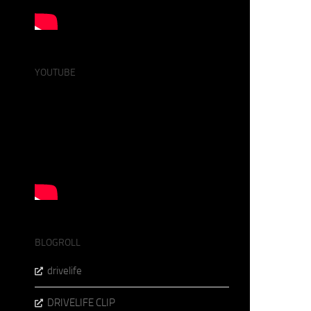
YOUTUBE
BLOGROLL
drivelife
DRIVELIFE CLIP