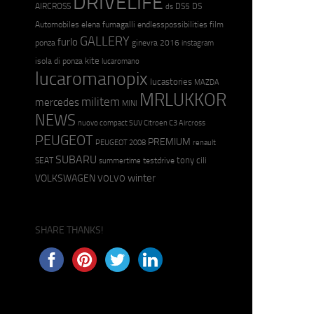
DRIVELIFE
AIRCROSS
DS5
DS
ds
Automobiles
elena fumagalli
endlesspossibilities
film
GALLERY
furlo
ponza
ginevra 2016
instagram
kite
isola di ponza
lucaromano
lucaromanopix
lucastories
MAZDA
MRLUKKOR
militem
mercedes
MINI
NEWS
nuovo compact SUV Citroen C3 Aircross
PEUGEOT
PREMIUM
PEUGEOT 2008
renault
SUBARU
tony cili
SEAT
testdrive
summertime
winter
VOLKSWAGEN
VOLVO
SHARE THANKS!