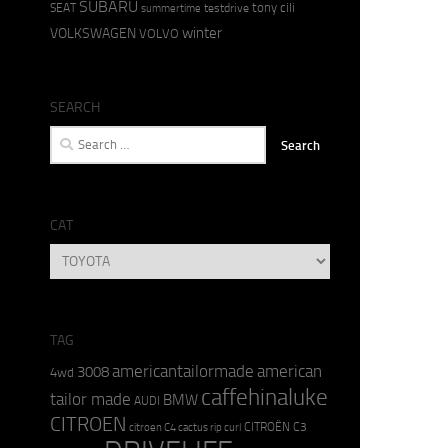
SUBARU
tony cili
SEAT
testdrive
summertime
winter
VOLKSWAGEN
VOLVO
SEARCH
Search
for:
CAT
CAT
TAG
americantailormade
american
3008
4wd
caffehinaluke
tailor made
BMW
AUDI
CITROEN
CITROËN C3
citroen C4 cactus rip curl