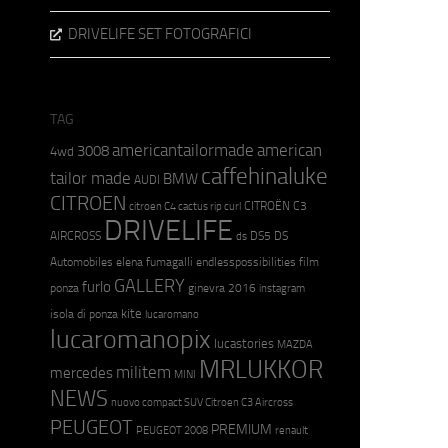
DRIVELIFE SET FOTOGRAFICI
TAG
americantailormade
american
3008
4wd
caffehinaluke
tailor made
BMW
AUDI
CITROEN
CITROËN C3
citroen C4 cactus rip curl
DRIVELIFE
AIRCROSS
DS5
DS
ds
Automobiles
elena fumagalli
endlesspossibilities
film
GALLERY
furlo
ponza
ginevra 2016
instagram
kite
isola di ponza
lucaromano
lucaromanopix
lucastories
MAZDA
MRLUKKOR
militem
mercedes
MINI
NEWS
nuovo compact SUV Citroen C3 Aircross
PEUGEOT
PREMIUM
PEUGEOT 2008
renault