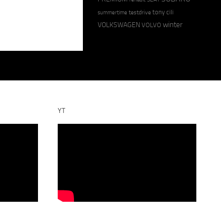
tony cili
testdrive
summertime
winter
VOLKSWAGEN
VOLVO
YT