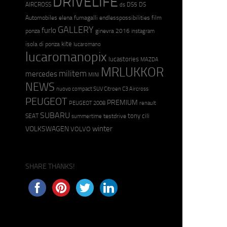
DRIVELIFE
AIRCROSS
DS5
DS
ds
Automobiles
elena fumagalli
endlesspossibilities
film
GALLERY
furlo
ponza
ginevra 2016
instagram
kite
isola di ponza
lucaromano
lucaromanopix
lucastories
MAZDA
MRLUKKOR
militem
mercedes
MINI
NEWS
nuovo compact SUV Citroen C3 Aircross
PEUGEOT
PREMIUM
PEUGEOT 2008
renault
SUBARU
tony cili
SEAT
testdrive
summertime
winter
VOLKSWAGEN
VOLVO
SHARE THANKS!