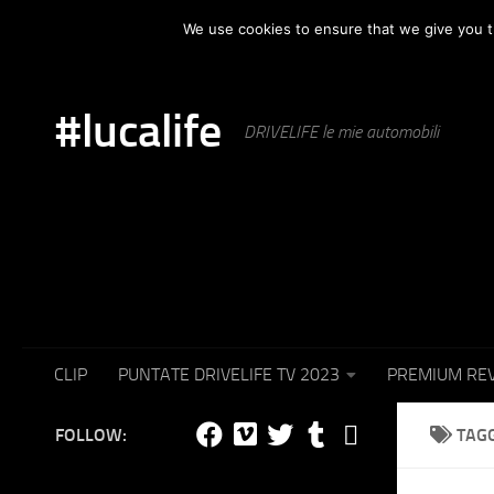
HOME
AUTOMOTIVE
PUNTATE IN TV
SET F
We use cookies to ensure that we give you th
Skip to content
#lucalife
DRIVELIFE le mie automobili
CLIP
PUNTATE DRIVELIFE TV 2023
PREMIUM RE
FOLLOW:
TAG