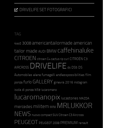
DRIVELIFE SET FOTOGRAFICI
TAG
americantailormade
american
3008
4wd
caffehinaluke
tailor made
BMW
AUDI
CITROEN
CITROËN C3
citroen C4 cactus rip curl
DRIVELIFE
AIRCROSS
DS5
DS
ds
Automobiles
elena fumagalli
endlesspossibilities
film
GALLERY
furlo
ponza
ginevra 2016
instagram
kite
isola di ponza
lucaromano
lucaromanopix
lucastories
MAZDA
MRLUKKOR
militem
mercedes
MINI
NEWS
nuovo compact SUV Citroen C3 Aircross
PEUGEOT
PREMIUM
PEUGEOT 2008
renault