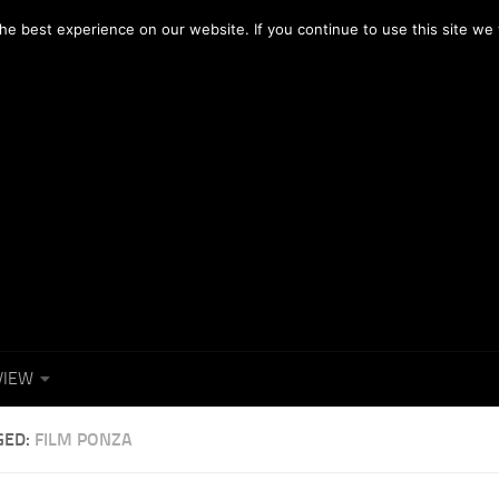
OTOGRAFICI
NEWS
FACEBOOK
e best experience on our website. If you continue to use this site we w
VIEW
GED:
FILM PONZA