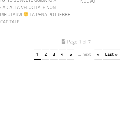
TUTTO SE AVETE GUIDATO A
NUOVO
 AD ALTA VELOCITÀ. E NON
RIFIUTARVI
LA PENA POTREBBE
 CAPITALE
Page 1 of 7
1
2
3
4
5
... next
»
Last »