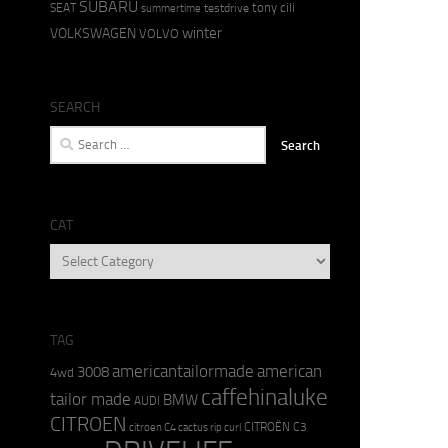
SUBARU
tony cili
SEAT
testdrive
summertime
winter
VOLKSWAGEN
VOLVO
SEARCH
Search
for:
CAT
CAT
TAG
americantailormade
american
3008
4wd
caffehinaluke
tailor made
BMW
AUDI
CITROEN
CITROËN C3
citroen C4 cactus rip curl