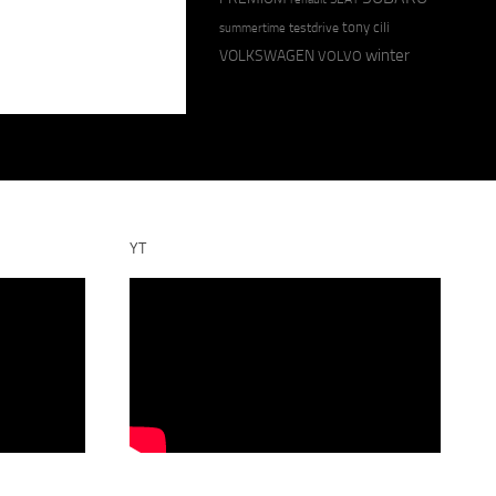
tony cili
testdrive
summertime
winter
VOLKSWAGEN
VOLVO
YT