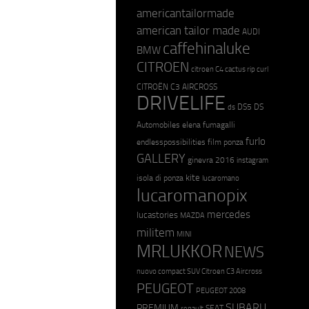
americantailormade
american tailor made
AUDI
caffehinaluke
BMW
CITROEN
citroen C4 cactus rip curl
CITROËN C3 AIRCROSS
DRIVELIFE
DS5
DS
ds
Automobiles
elena fumagalli
furlo
endlesspossibilities
film ponza
GALLERY
ginevra 2016
instagram
kite
isola di ponza
lucaromano
lucaromanopix
mercedes
lucastories
MAZDA
militem
MINI
MRLUKKOR
NEWS
nuovo compact SUV Citroen C3 Aircross
PEUGEOT
PEUGEOT 2008
SUBARU
PREMIUM
SEAT
renault