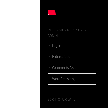
RISERVATO / REDAZIONE /
ADMIN
Log in
Entries feed
Comments feed
WordPress.org
SCRITTO PER LA TV