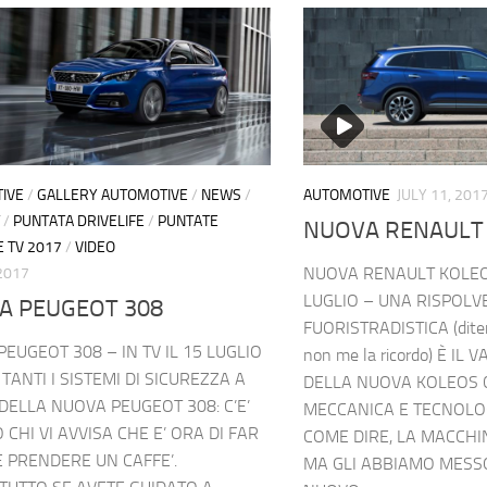
IVE
/
GALLERY AUTOMOTIVE
/
NEWS
/
AUTOMOTIVE
JULY 11, 201
/
PUNTATA DRIVELIFE
/
PUNTATE
NUOVA RENAULT
E TV 2017
/
VIDEO
NUOVA RENAULT KOLEOS
 2017
LUGLIO – UNA RISPOLV
A PEUGEOT 308
FUORISTRADISTICA (ditemi
EUGEOT 308 – IN TV IL 15 LUGLIO
non me la ricordo) È I
TANTI I SISTEMI DI SICUREZZA A
DELLA NUOVA KOLEOS C
ELLA NUOVA PEUGEOT 308: C’E’
MECCANICA E TECNOLO
 CHI VI AVVISA CHE E’ ORA DI FAR
COME DIRE, LA MACCHIN
 PRENDERE UN CAFFE’.
MA GLI ABBIAMO MESSO