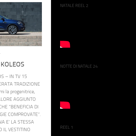
NATALE REEL 2
7
 KOLEOS
NOTTE DI NATALE 24
 – IN TV 15
ERATA TRADIZIONE
 la progenitrice,
L VALORE AGGIUNTO
HE “BENEFICIA DI
GIE COMPROVATE”.
A E’ LA STESSA
REEL 1
 IL VESTITINO