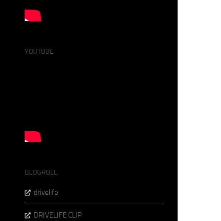
YOUTUBE
BLOGROLL
drivelife
DRIVELIFE CLIP