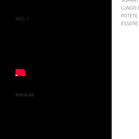
SOPRAT
LUNGO E
POTETE 
REEL 1
ESSERE
IMMAGINI