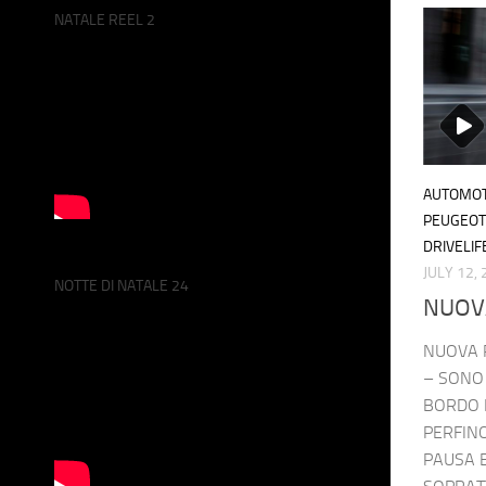
NATALE REEL 2
AUTOMOT
PEUGEOT
DRIVELIF
JULY 12,
NOTTE DI NATALE 24
NUOV
NUOVA P
– SONO 
BORDO D
PERFINO
PAUSA E