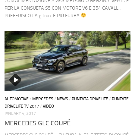
CON ALIMENTAZIONE A GAS METANO O BENZINA. VERTICE
PER LA CONSUETA S5 CON MOTORE V6 E 354 CAVALLI.
PREFERISCO LA g tron. È PIÙ FURBA
AUTOMOTIVE
/
MERCEDES
/
NEWS
/
PUNTATA DRIVELIFE
/
PUNTATE
DRIVELIFE TV 2017
/
VIDEO
JANUARY 4, 2017
MERCEDES GLC COUPÉ