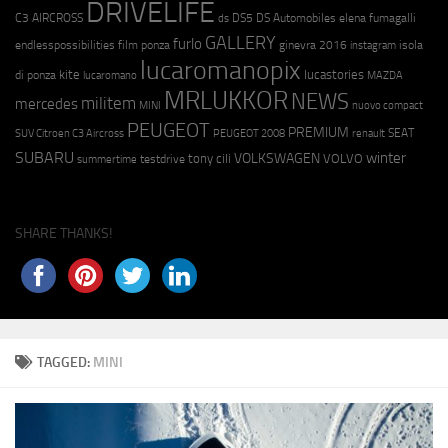
DRIVELIFE
C3 AIRCROSS
DS5
DS Automobiles
elena fumagalli
ds
GALLERY
furlo
endlesspossibilities
film ponza
ginevra 2016
isola
instagram
lucaromanopix
kite
lucastories
di ponza
lucaromano
MAZDA
MRLUKKOR
NEWS
militem
mercedes
MINI
nuovo compact
PEUGEOT
PREMIUM
SEAT
SUV Citroen C3 Aircross
PEUGEOT 2008
renault
SUBARU
winter
VOLKSWAGEN
tony cili
VOLVO
testdrive
summertime
SHARE THANKS!
TAGGED:
MINI