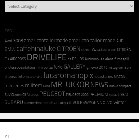
RICERCA
MARCA
TAG
americantailormade
american tailor made
3008
4wd
AUDI
caffehinaluke
CITROEN
BMW
CITROËN
citroen C4 cactus rip curl
DRIVELIFE
C3 AIRCROSS
DS5
DS Automobiles
elena fumagalli
ds
GALLERY
furlo
endlesspossibilities
film ponza
ginevra 2016
isola
instagram
lucaromanopix
kite
lucastories
di ponza
lucaromano
MAZDA
MRLUKKOR
NEWS
militem
mercedes
MINI
nuovo compact
PEUGEOT
PREMIUM
SEAT
SUV Citroen C3 Aircross
PEUGEOT 2008
renault
SUBARU
winter
VOLKSWAGEN
tony cili
VOLVO
testdrive
summertime
YT