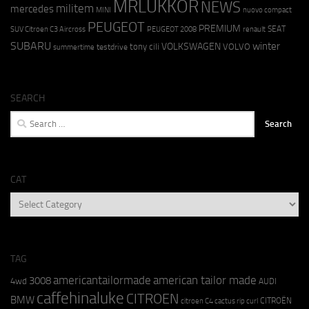
MRLUKKOR
NEWS
militem
mercedes
MINI
nuovo compact
PEUGEOT
PREMIUM
SEAT
SUV Citroen C3 Aircross
PEUGEOT 2008
renault
SUBARU
winter
VOLKSWAGEN
tony cili
VOLVO
testdrive
summertime
SEARCH
Search
for:
CAT
CAT
TAG
americantailormade
american tailor made
3008
4wd
AUDI
caffehinaluke
CITROEN
BMW
CITROËN
citroen C4 cactus rip curl