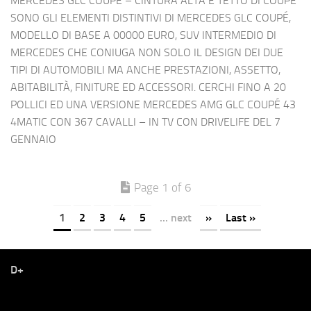
MERCEDES GLC COUPÉ – CINTURA ALTA E TETTO DI COUPÉ
SONO GLI ELEMENTI DISTINTIVI DI MERCEDES GLC COUPÉ,
MODELLO DI BASE A 00000 EURO, SUV INTERMEDIO DI
MERCEDES CHE CONIUGA NON SOLO IL DESIGN DEI DUE
TIPI DI AUTOMOBILI MA ANCHE PRESTAZIONI, ASSETTO,
ABITABILITÀ, FINITURE ED ACCESSORI. CERCHI FINO A 20
POLLICI ED UNA VERSIONE MERCEDES AMG GLC COUPÉ 43
4MATIC CON 367 CAVALLI – IN TV CON DRIVELIFE DEL 7
GENNAIO
Page 1 of 6
1
2
3
4
5
... next
»
Last »
D+