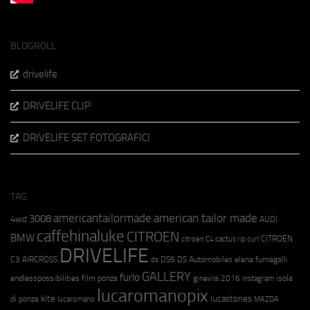
BLOGROLL
drivelife
DRIVELIFE CLIP
DRIVELIFE SET FOTOGRAFICI
TAG
americantailormade
american tailor made
3008
4wd
AUDI
caffehinaluke
CITROEN
BMW
CITROËN
citroen C4 cactus rip curl
DRIVELIFE
C3 AIRCROSS
DS5
DS Automobiles
elena fumagalli
ds
GALLERY
furlo
endlesspossibilities
film ponza
ginevra 2016
isola
instagram
lucaromanopix
kite
lucastories
di ponza
lucaromano
MAZDA