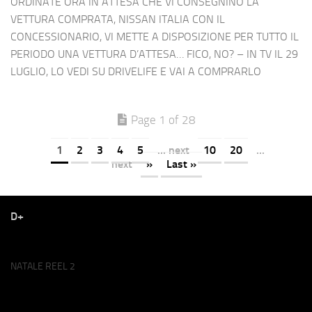
ORDINATE ORA IN ATTESA CHE VI CONSEGNINO LA
VETTURA COMPRATA, NISSAN ITALIA CON IL
CONCESSIONARIO, VI METTE A DISPOSIZIONE PER TUTTO IL
PERIODO UNA VETTURA D’ATTESA… FICO, NO? – IN TV IL 29
LUGLIO, LO VEDI SU DRIVELIFE E VAI A COMPRARLO
Page 1 of 28
1
2
3
4
5
... next
10
20
...
next
»
Last »
D+
NATALE REEL 2