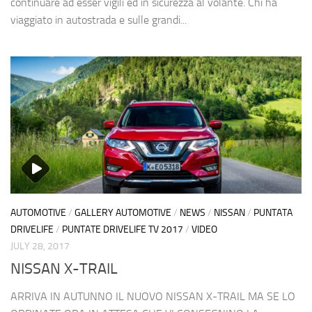
continuare ad esser vigili ed in sicurezza al volante. Chi ha
viaggiato in autostrada e sulle grandi...
AUTOMOTIVE
/
GALLERY AUTOMOTIVE
/
NEWS
/
NISSAN
/
PUNTATA
DRIVELIFE
/
PUNTATE DRIVELIFE TV 2017
/
VIDEO
JULY 28, 2017
NISSAN X-TRAIL
ARRIVA IN AUTUNNO IL NUOVO NISSAN X-TRAIL MA SE LO