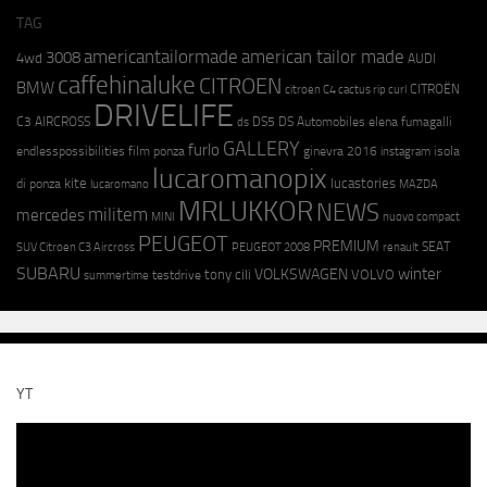
TAG
americantailormade
american tailor made
3008
4wd
AUDI
caffehinaluke
CITROEN
BMW
CITROËN
citroen C4 cactus rip curl
DRIVELIFE
C3 AIRCROSS
DS5
DS Automobiles
elena fumagalli
ds
GALLERY
furlo
endlesspossibilities
film ponza
ginevra 2016
isola
instagram
lucaromanopix
kite
lucastories
di ponza
lucaromano
MAZDA
MRLUKKOR
NEWS
militem
mercedes
MINI
nuovo compact
PEUGEOT
PREMIUM
SEAT
SUV Citroen C3 Aircross
PEUGEOT 2008
renault
SUBARU
winter
VOLKSWAGEN
tony cili
VOLVO
testdrive
summertime
YT