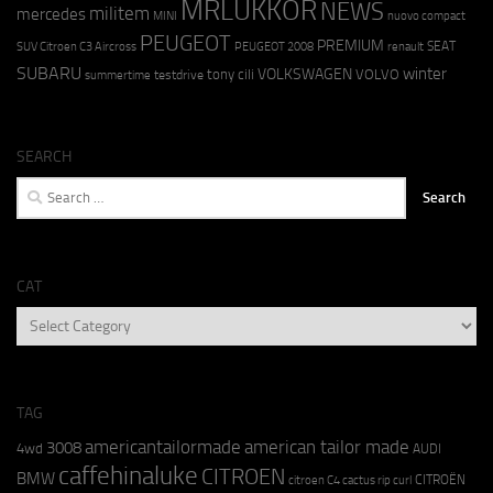
MRLUKKOR
NEWS
militem
mercedes
MINI
nuovo compact
PEUGEOT
PREMIUM
SEAT
SUV Citroen C3 Aircross
PEUGEOT 2008
renault
SUBARU
winter
VOLKSWAGEN
tony cili
VOLVO
testdrive
summertime
SEARCH
Search
for:
CAT
CAT
TAG
americantailormade
american tailor made
3008
4wd
AUDI
caffehinaluke
CITROEN
BMW
CITROËN
citroen C4 cactus rip curl