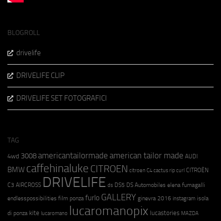
BLOGROLL
drivelife
DRIVELIFE CLIP
DRIVELIFE SET FOTOGRAFICI
TAG
americantailormade
american tailor made
3008
4wd
AUDI
caffehinaluke
CITROEN
BMW
CITROËN
citroen C4 cactus rip curl
DRIVELIFE
C3 AIRCROSS
DS5
DS Automobiles
elena fumagalli
ds
GALLERY
furlo
endlesspossibilities
film ponza
ginevra 2016
isola
instagram
lucaromanopix
kite
lucastories
di ponza
lucaromano
MAZDA