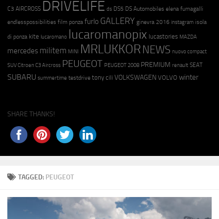
DRIVELIFE
C3 AIRCROSS
DS5
DS Automobiles
elena fumagalli
ds
GALLERY
furlo
endlesspossibilities
film ponza
ginevra 2016
isola
instagram
lucaromanopix
kite
lucastories
di ponza
lucaromano
MAZDA
MRLUKKOR
NEWS
militem
mercedes
MINI
nuovo compact
PEUGEOT
PREMIUM
SEAT
SUV Citroen C3 Aircross
PEUGEOT 2008
renault
SUBARU
winter
VOLKSWAGEN
tony cili
VOLVO
testdrive
summertime
SHARE THANKS!
TAGGED:
PEUGEOT