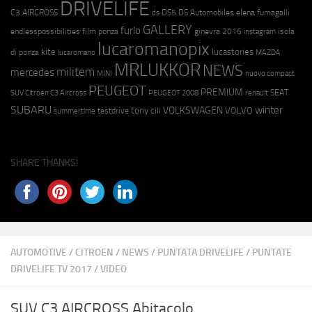
DRIVELIFE
C3 AIRCROSS
DS5
DS Automobiles
elena fumagalli
ds
GALLERY
furlo
endlesspossibilities
film ponza
ginevra 2016
isola
instagram
lucaromanopix
kite
lucastories
di ponza
lucaromano
MAZDA
MRLUKKOR
NEWS
militem
mercedes
MINI
nuovo compact
PEUGEOT
PREMIUM
SEAT
SUV Citroen C3 Aircross
PEUGEOT 2008
renault
SUBARU
winter
VOLKSWAGEN
tony cili
VOLVO
testdrive
summertime
SHARE THANKS!
AUTOMOTIVE
/
CITROEN
/
NEWS
/
PUNTATA DRIVELIFE
/
PUNTATE
DRIVELIFE TV 2017
/
VIDEO
SUV C3 AIRCROSS Abitacolo