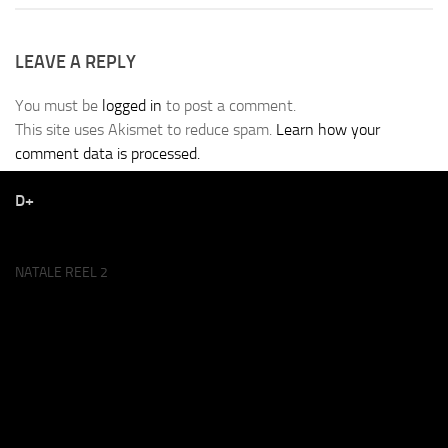
LEAVE A REPLY
You must be
logged in
to post a comment.
This site uses Akismet to reduce spam.
Learn how your
comment data is processed.
D+
NATALE REEL 2