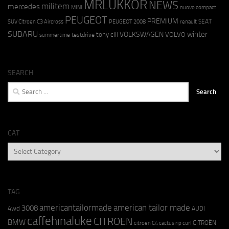
MRLUKKOR
NEWS
militem
mercedes
MINI
nuovo compact
PEUGEOT
PREMIUM
SEAT
SUV Citroen C3 Aircross
PEUGEOT 2008
renault
SUBARU
winter
VOLKSWAGEN
tony cili
VOLVO
testdrive
summertime
SEARCH
Search
for:
CAT
CAT
TAG
americantailormade
american tailor made
3008
4wd
AUDI
caffehinaluke
CITROEN
BMW
CITROËN
citroen C4 cactus rip curl