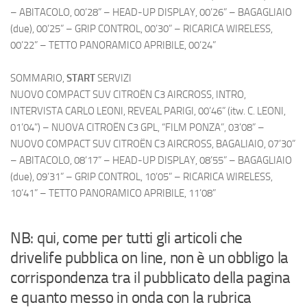
– ABITACOLO, 00’28” – HEAD-UP DISPLAY, 00’26” – BAGAGLIAIO
(due), 00’25” – GRIP CONTROL, 00’30” – RICARICA WIRELESS,
00’22” – TETTO PANORAMICO APRIBILE, 00’24”
SOMMARIO,
START
SERVIZI
NUOVO COMPACT SUV CITROËN C3 AIRCROSS, INTRO,
INTERVISTA CARLO LEONI, REVEAL PARIGI, 00’46” (itw. C. LEONI,
01’04”) – NUOVA CITROËN C3 GPL, “FILM PONZA”, 03’08” –
NUOVO COMPACT SUV CITROËN C3 AIRCROSS, BAGALIAIO, 07’30”
– ABITACOLO, 08’17” – HEAD-UP DISPLAY, 08’55” – BAGAGLIAIO
(due), 09’31” – GRIP CONTROL, 10’05” – RICARICA WIRELESS,
10’41” – TETTO PANORAMICO APRIBILE, 11’08”
NB: qui, come per tutti gli articoli che
drivelife pubblica on line, non è un obbligo la
corrispondenza tra il pubblicato della pagina
e quanto messo in onda con la rubrica