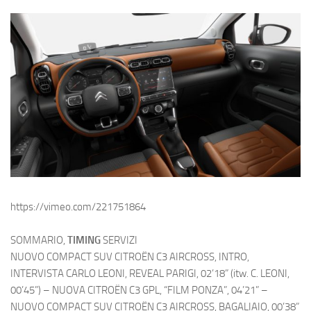
https://vimeo.com/221751864
SOMMARIO,
TIMING
SERVIZI
NUOVO COMPACT SUV CITROËN C3 AIRCROSS, INTRO,
INTERVISTA CARLO LEONI, REVEAL PARIGI, 02’18” (itw. C. LEONI,
00’45”) – NUOVA CITROËN C3 GPL, “FILM PONZA”, 04’21” –
NUOVO COMPACT SUV CITROËN C3 AIRCROSS, BAGALIAIO, 00’38”