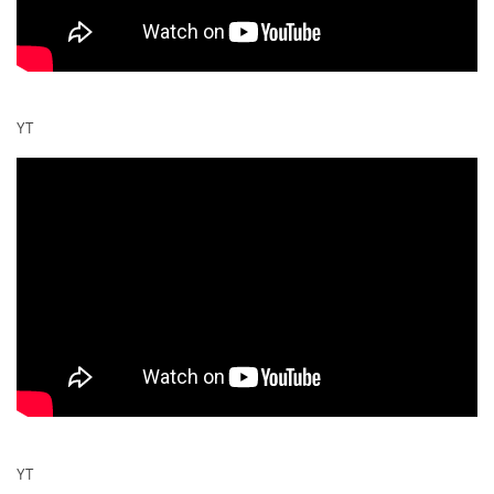
YT
YT