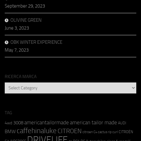
September 29, 2023
OLIVINE GREEN
June 3, 2023
OBK WINTER EXPERIENCE
May 7, 2023
RICERCA MARCA
RICERCA
MARCA
TAG
americantailormade
american tailor made
3008
4wd
AUDI
caffehinaluke
CITROEN
BMW
CITROËN
citroen C4 cactus rip curl
DRIVELIFE