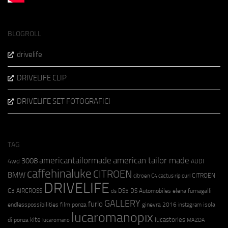
BLOGROLL
drivelife
DRIVELIFE CLIP
DRIVELIFE SET FOTOGRAFICI
TAG
americantailormade
american tailor made
3008
4wd
AUDI
caffehinaluke
CITROEN
BMW
CITROËN
citroen C4 cactus rip curl
DRIVELIFE
C3 AIRCROSS
DS5
DS Automobiles
elena fumagalli
ds
GALLERY
furlo
endlesspossibilities
film ponza
ginevra 2016
isola
instagram
lucaromanopix
kite
lucastories
di ponza
lucaromano
MAZDA