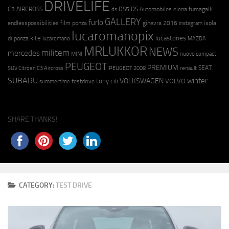
DRIVELIFE
C3 AIRCROSS
DS5
DS Automobiles
elena fumagalli
ds
GALLERY
furlo
endlesspossibilities
film ponza
ginevra 2016
isola
instagram
lucaromanopix
kite
lucastories
di ponza
lucaromano
MAZDA
MRLUKKOR
NEWS
militem
mercedes
MINI
nuovo compact
PEUGEOT
PREMIUM
SEAT
SUV Citroen C3 Aircross
PEUGEOT 2008
renault
SUBARU
winter
VOLKSWAGEN
tony cili
VOLVO
testdrive
summertime
SHARE THANKS!
CATEGORY:
TEST DRIVE