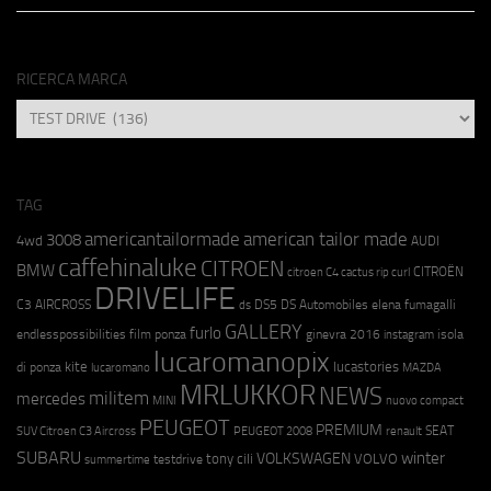
RICERCA MARCA
RICERCA
MARCA
TAG
americantailormade
american tailor made
3008
4wd
AUDI
caffehinaluke
CITROEN
BMW
CITROËN
citroen C4 cactus rip curl
DRIVELIFE
C3 AIRCROSS
DS5
DS Automobiles
elena fumagalli
ds
GALLERY
furlo
endlesspossibilities
film ponza
ginevra 2016
isola
instagram
lucaromanopix
kite
lucastories
di ponza
lucaromano
MAZDA
MRLUKKOR
NEWS
militem
mercedes
MINI
nuovo compact
PEUGEOT
PREMIUM
SEAT
SUV Citroen C3 Aircross
PEUGEOT 2008
renault
SUBARU
winter
VOLKSWAGEN
tony cili
VOLVO
testdrive
summertime