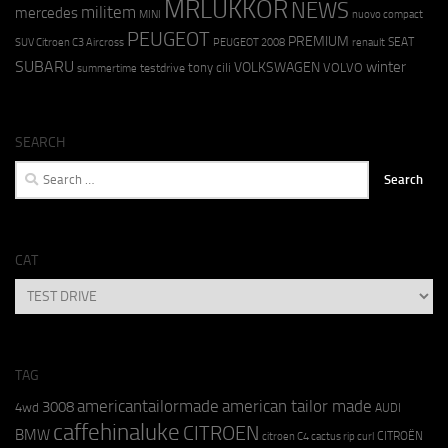
MRLUKKOR
NEWS
militem
mercedes
MINI
nuovo compact
PEUGEOT
PREMIUM
SEAT
SUV Citroen C3 Aircross
PEUGEOT 2008
renault
SUBARU
winter
VOLKSWAGEN
tony cili
VOLVO
testdrive
summertime
SEARCH
Search
for:
CAT
CAT
TAG
americantailormade
american tailor made
3008
4wd
AUDI
caffehinaluke
CITROEN
BMW
CITROËN
citroen C4 cactus rip curl