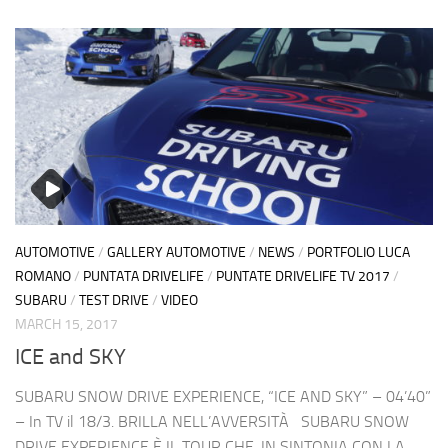
AUTOMOTIVE
/
GALLERY AUTOMOTIVE
/
NEWS
/
PORTFOLIO LUCA
ROMANO
/
PUNTATA DRIVELIFE
/
PUNTATE DRIVELIFE TV 2017
/
SUBARU
/
TEST DRIVE
/
VIDEO
MARCH 15, 2017
ICE and SKY
SUBARU SNOW DRIVE EXPERIENCE, “ICE AND SKY” – 04’40”
– In TV il 18/3. BRILLA NELL’AVVERSITÀ SUBARU SNOW
DRIVE EXPERIENCE È IL TOUR CHE, IN SINTONIA CON LA