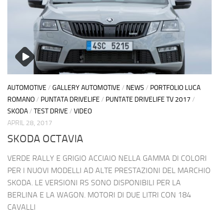
AUTOMOTIVE
/
GALLERY AUTOMOTIVE
/
NEWS
/
PORTFOLIO LUCA
ROMANO
/
PUNTATA DRIVELIFE
/
PUNTATE DRIVELIFE TV 2017
/
SKODA
/
TEST DRIVE
/
VIDEO
APRIL 28, 2017
SKODA OCTAVIA
VERDE RALLY E GRIGIO ACCIAIO NELLA GAMMA DI COLORI
PER I NUOVI MODELLI AD ALTE PRESTAZIONI DEL MARCHIO
SKODA. LE VERSIONI RS SONO DISPONIBILI PER LA
BERLINA E LA WAGON. MOTORI DI DUE LITRI CON 184
CAVALLI