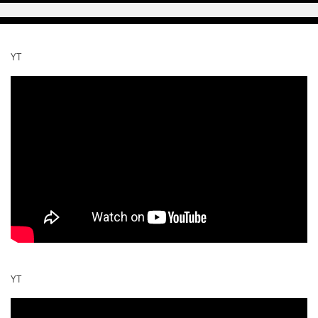
YT
YT