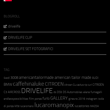
BLOGROLL
drivelife
DRIVELIFE CLIP
DRIVELIFE SET FOTOGRAFICI
TAG
americantailormade
american tailor made
3008
4wd
AUDI
caffehinaluke
CITROEN
BMW
CITROËN
citroen C4 cactus rip curl
DRIVELIFE
C3 AIRCROSS
DS5
DS Automobiles
elena fumagalli
ds
GALLERY
furlo
endlesspossibilities
film ponza
ginevra 2016
isola
instagram
lucaromanopix
kite
lucastories
di ponza
lucaromano
MAZDA