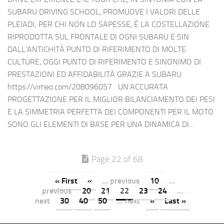
SUBARU DRIVING SCHOOL, PROMUOVE I VALORI DELLE
PLEIADI; PER CHI NON LO SAPESSE, È LA COSTELLAZIONE
RIPRODOTTA SUL FRONTALE DI OGNI SUBARU E SIN
DALL’ANTICHITÀ PUNTO DI RIFERIMENTO DI MOLTE
CULTURE, OGGI PUNTO DI RIFERIMENTO E SINONIMO DI
PRESTAZIONI ED AFFIDABILITÀ GRAZIE A SUBARU
https://vimeo.com/208096057 UN’ACCURATA
PROGETTAZIONE PER IL MIGLIOR BILANCIAMENTO DEI PESI
E LA SIMMETRIA PERFETTA DEI COMPONENTI PER IL MOTO
SONO GLI ELEMENTI DI BASE PER UNA DINAMICA DI...
Page 22 of 68
« First
«
... previous
10
...
previous
20
21
22
23
24
...
next
30
40
50
... next
»
Last »