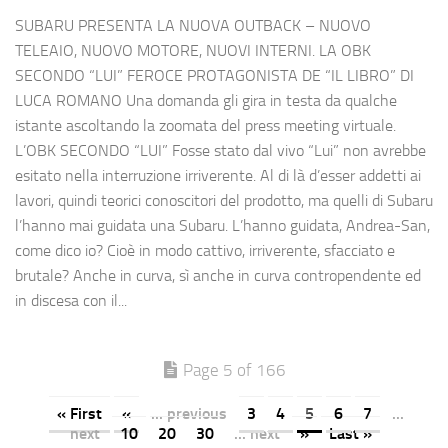
SUBARU PRESENTA LA NUOVA OUTBACK – NUOVO
TELEAIO, NUOVO MOTORE, NUOVI INTERNI. LA OBK
SECONDO “LUI” FEROCE PROTAGONISTA DE “IL LIBRO” DI
LUCA ROMANO Una domanda gli gira in testa da qualche
istante ascoltando la zoomata del press meeting virtuale.
L’OBK SECONDO “LUI” Fosse stato dal vivo “Lui” non avrebbe
esitato nella interruzione irriverente. Al di là d’esser addetti ai
lavori, quindi teorici conoscitori del prodotto, ma quelli di Subaru
l’hanno mai guidata una Subaru. L’hanno guidata, Andrea-San,
come dico io? Cioè in modo cattivo, irriverente, sfacciato e
brutale? Anche in curva, sì anche in curva contropendente ed
in discesa con il...
Page 5 of 166
« First
«
... previous
3
4
5
6
7
...
next
10
20
30
... next
»
Last »