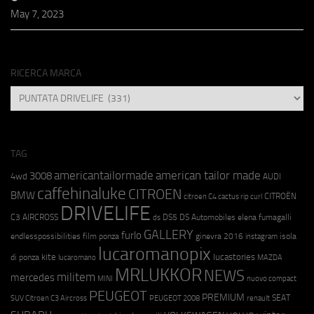
May 7, 2023
RICERCA MARCA
RICERCA
MARCA
TAG
americantailormade
american tailor made
3008
4wd
AUDI
caffehinaluke
CITROEN
BMW
CITROËN
citroen C4 cactus rip curl
DRIVELIFE
C3 AIRCROSS
DS5
DS Automobiles
elena fumagalli
ds
GALLERY
furlo
endlesspossibilities
film ponza
ginevra 2016
isola
instagram
lucaromanopix
kite
lucastories
di ponza
lucaromano
MAZDA
MRLUKKOR
NEWS
militem
mercedes
MINI
nuovo compact
PEUGEOT
PREMIUM
SEAT
SUV Citroen C3 Aircross
PEUGEOT 2008
renault