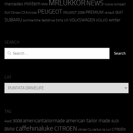
MRLUKKOR
NEWS
militem
mercedes
MINI
nuovo compact
PEUGEOT
PREMIUM
SEAT
SUV Citroen C3 Aircross
PEUGEOT 2008
renault
SUBARU
winter
VOLKSWAGEN
tony cili
VOLVO
testdrive
summertime
SEARCH
Search
for:
CAT
CAT
TAG
americantailormade
american tailor made
3008
4wd
AUDI
caffehinaluke
CITROEN
BMW
CITROËN
citroen C4 cactus rip curl