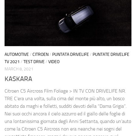
AUTOMOTIVE
/
CITROEN
/
PUNTATA DRIVELIFE
/
PUNTATE DRIVELIFE
TV 2021
/
TEST DRIVE
/
VIDEO
MARCH 8, 2021
KASKARA
Citroen C5 Aircross Film Foliage > IN TV CON DRIVELIFE NR.
TRE C’era una volta, sulla cima del monte più alto, un bosco
abitato da maghi e folletti, sudditi devoti della “Dama Grigia”.
Nei suoi occhi ancora il cielo azzurro ed il giallo delle foglie di
una lontanissima giornata degli Anni Settanta, quando un’auto
come la Citroen C5 Aircross non era neanche nei sogni del