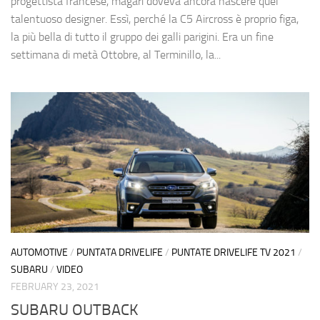
progettista francese, magari doveva ancora nascere quel
talentuoso designer. Essì, perché la C5 Aircross è proprio figa,
la più bella di tutto il gruppo dei galli parigini. Era un fine
settimana di metà Ottobre, al Terminillo, la...
AUTOMOTIVE
/
PUNTATA DRIVELIFE
/
PUNTATE DRIVELIFE TV 2021
/
SUBARU
/
VIDEO
FEBRUARY 23, 2021
SUBARU OUTBACK