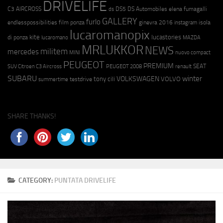
DRIVELIFE
C3 AIRCROSS
DS5
DS Automobiles
elena fumagalli
ds
GALLERY
furlo
endlesspossibilities
film ponza
ginevra 2016
isola
instagram
lucaromanopix
kite
lucastories
di ponza
lucaromano
MAZDA
MRLUKKOR
NEWS
militem
mercedes
MINI
nuovo compact
PEUGEOT
PREMIUM
SEAT
SUV Citroen C3 Aircross
PEUGEOT 2008
renault
SUBARU
winter
VOLKSWAGEN
tony cili
VOLVO
testdrive
summertime
SHARE THANKS!
CATEGORY:
PUNTATA DRIVELIFE