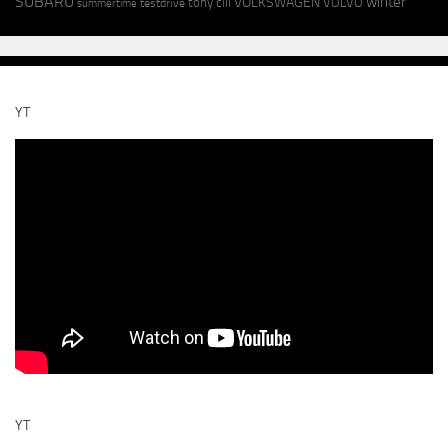
SUBARU
winter
VOLKSWAGEN
tony cili
VOLVO
testdrive
summertime
YT
YT