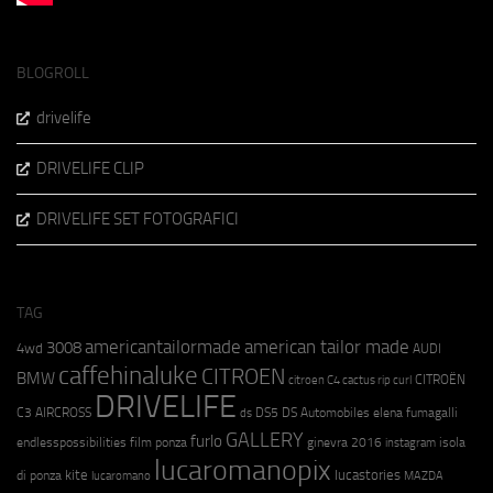
BLOGROLL
drivelife
DRIVELIFE CLIP
DRIVELIFE SET FOTOGRAFICI
TAG
americantailormade
american tailor made
3008
4wd
AUDI
caffehinaluke
CITROEN
BMW
CITROËN
citroen C4 cactus rip curl
DRIVELIFE
C3 AIRCROSS
DS5
DS Automobiles
elena fumagalli
ds
GALLERY
furlo
endlesspossibilities
film ponza
ginevra 2016
isola
instagram
lucaromanopix
kite
lucastories
di ponza
lucaromano
MAZDA