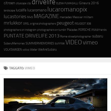
drivelife
citroen
Ginevra 2016
cityscape
ELENA FUMAGALLI
clip
lucaromanopix
lucaromano
lucalife
landscape
MAGAZINE
lucastories
M45
mercedes
Messier
militem
mrlukkor
peugeot
OPEL
original photographers
PEUGEOT 308
photographers on instagram
photographers on tumblr
Pleiades
PORSCHE
PSA&friends
PUNTATE DRIVELIFE 2013
subaru
Rome
streetphotographer
VIDEO
vimeo
SUMMERMEMORIES
sunrise
SubaruMemories
WeAreSubaru
VOLKSWAGEN
volvo
Water
TAGGATO:
VIMEO