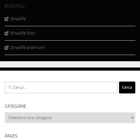
BLOGROLL
drivelife
drivelife foto
drivelife premium
Ricerca
per:
CATEGORIE
Categorie
PAGES