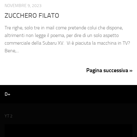
NOVEMBRE 9, 2023
ZUCCHERO FILATO
Tre righe, solo tre in mail come pretende colui che dispone,
altrimenti non legge il poema, per dire di un solo aspetto
commerciale della Subaru XV. Vi è piaciuta la macchina in TV?
Bene,...
Pagina successiva »
D+
YT 2