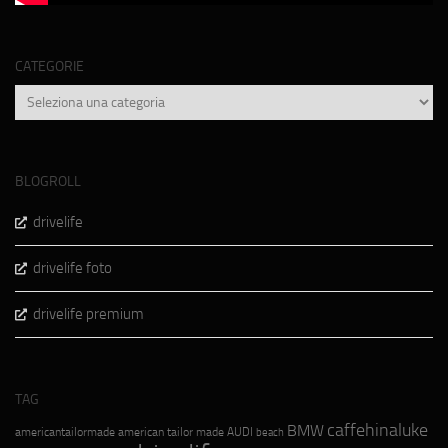
CATEGORIE
Categorie
BLOGROLL
drivelife
drivelife foto
drivelife premium
TAG
caffehinaluke
BMW
americantailormade
american tailor made
AUDI
beach