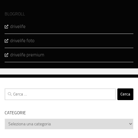
BLOGROLL
drivelife
drivelife foto
drivelife premium
Ricerca
per:
CATEGORIE
Categorie