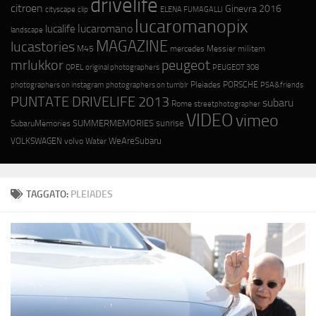
drivelife
citroen
Ginevra 2016
cityscape
ELENA FUMAGALLI
clip
lucaromanopix
lucaromano
lucalife
landscape
MAGAZINE
lucastories
M45
mercedes
Messier
militem
mrlukkor
peugeot
OPEL
original photographers
PEUGEOT 308
photographers on instagram
photographers on tumblr
Pleiades
PORSCHE
PSA&friends
PUNTATE DRIVELIFE 2013
subaru
Rome
streetphotographer
VIDEO
vimeo
SUMMERMEMORIES
sunrise
SubaruMemories
WeAreSubaru
VOLKSWAGEN
volvo
Water
TAGGATO:
PLEIADES