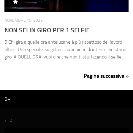
NOVEMBRE 15, 2023
NON SEI IN GIRO PER 1 SELFIE
5 Chi gira a quelle ore antelucane è più rispettoso del lavoro
altrui. Una speciale, singolare, comunione di intenti. Se stai in
giro, A QUELL’ORA, vuol dire che non ti stai facendo il selfie...
Pagina successiva »
D+
YT 2