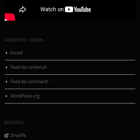
RISERVATO / ADMIN
Accedi
Feed dei contenuti
Feed dei commenti
WordPress.org
BLOGROLL
drivelife