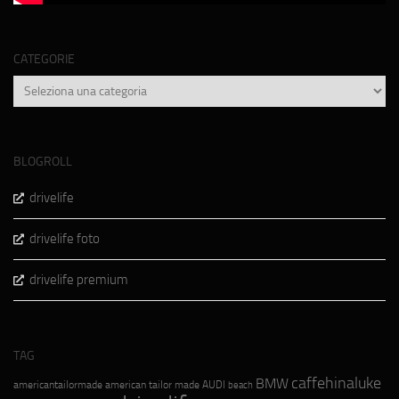
CATEGORIE
Categorie
BLOGROLL
drivelife
drivelife foto
drivelife premium
TAG
caffehinaluke
BMW
americantailormade
american tailor made
AUDI
beach