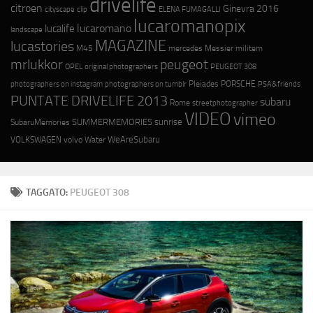
drivelife
citroen
Ginevra 2016
cityscape
ELENA FUMAGALLI
clip
lucaromanopix
lucaromano
lucalife
landscape
MAGAZINE
lucastories
M45
mercedes
Messier
militem
mrlukkor
peugeot
OPEL
original photographers
PEUGEOT 308
photographers on instagram
photographers on tumblr
Pleiades
PORSCHE
PSA&friends
PUNTATE DRIVELIFE 2013
subaru
Rome
streetphotographer
VIDEO
vimeo
SUMMERMEMORIES
sunrise
SubaruMemories
WeAreSubaru
VOLKSWAGEN
volvo
Water
TAGGATO:
PEUGEOT 308