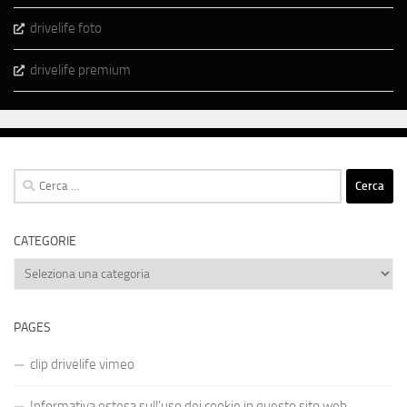
drivelife foto
drivelife premium
Ricerca
per:
CATEGORIE
Categorie
PAGES
clip drivelife vimeo
Informativa estesa sull’uso dei cookie in questo sito web