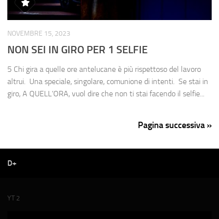
NOVEMBRE 15, 2023
NON SEI IN GIRO PER 1 SELFIE
5 Chi gira a quelle ore antelucane è più rispettoso del lavoro
altrui. Una speciale, singolare, comunione di intenti. Se stai in
giro, A QUELL’ORA, vuol dire che non ti stai facendo il selfie...
Pagina successiva »
D+
YT 2