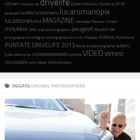
drivelife
citroen
Ginevra 2016
cityscape
ELENA FUMAGALLI
clip
lucaromanopix
lucaromano
lucalife
landscape
MAGAZINE
lucastories
M45
mercedes
Messier
militem
mrlukkor
peugeot
OPEL
original photographers
PEUGEOT 308
photographers on instagram
photographers on tumblr
Pleiades
PORSCHE
PSA&friends
PUNTATE DRIVELIFE 2013
subaru
Rome
streetphotographer
VIDEO
vimeo
SUMMERMEMORIES
sunrise
SubaruMemories
WeAreSubaru
VOLKSWAGEN
volvo
Water
TAGGATO:
ORIGINAL PHOTOGRAPHERS