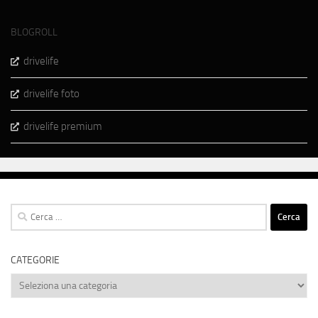
BLOGROLL
drivelife
drivelife foto
drivelife premium
Ricerca
per:
CATEGORIE
Categorie