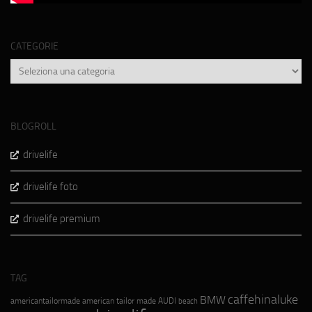
CATEGORIE
Categorie
BLOGROLL
drivelife
drivelife foto
drivelife premium
TAG
caffehinaluke
BMW
americantailormade
american tailor made
AUDI
beach