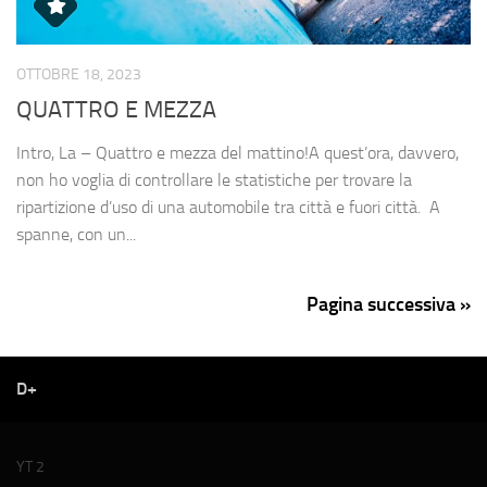
OTTOBRE 18, 2023
QUATTRO E MEZZA
Intro, La – Quattro e mezza del mattino!A quest’ora, davvero,
non ho voglia di controllare le statistiche per trovare la
ripartizione d’uso di una automobile tra città e fuori città. A
spanne, con un...
Pagina successiva »
D+
YT 2