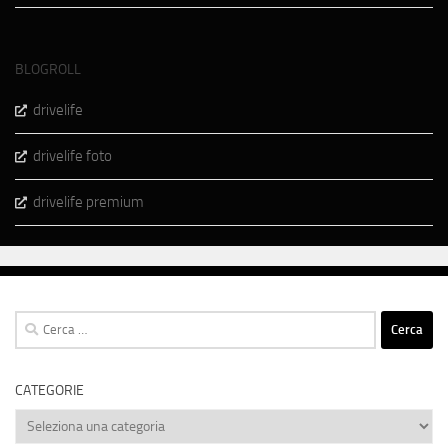
BLOGROLL
drivelife
drivelife foto
drivelife premium
Ricerca
per:
CATEGORIE
Categorie