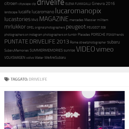
drivelife
citroen
Ginevra 2016
cityscape
ELENA FUMAGALLI
clip
lucaromanopix
lucaromano
lucalife
landscape
MAGAZINE
lucastories
M45
mercedes
Messier
militem
mrlukkor
peugeot
OPEL
original photographers
PEUGEOT 308
photographers on instagram
photographers on tumblr
Pleiades
PORSCHE
PSA&friends
PUNTATE DRIVELIFE 2013
subaru
Rome
streetphotographer
VIDEO
vimeo
SUMMERMEMORIES
sunrise
SubaruMemories
WeAreSubaru
VOLKSWAGEN
volvo
Water
TAGGATO:
DRIVELIFE