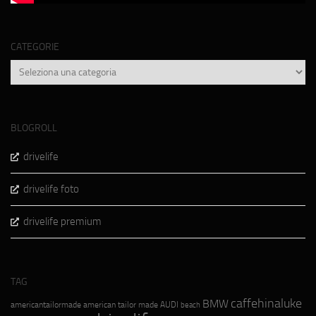
CATEGORIE
Categorie
BLOGROLL
drivelife
drivelife foto
drivelife premium
TAG
caffehinaluke
BMW
americantailormade
american tailor made
AUDI
beach