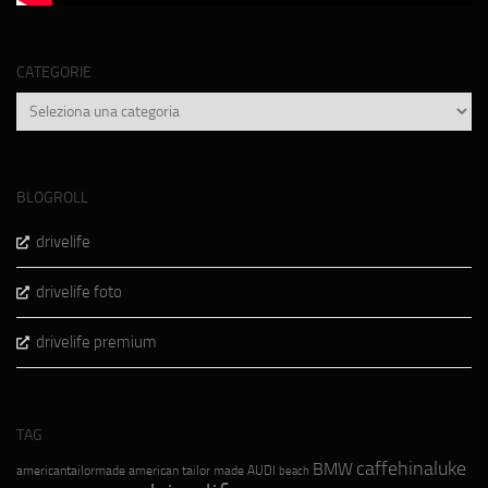
CATEGORIE
Categorie
BLOGROLL
drivelife
drivelife foto
drivelife premium
TAG
caffehinaluke
BMW
americantailormade
american tailor made
AUDI
beach