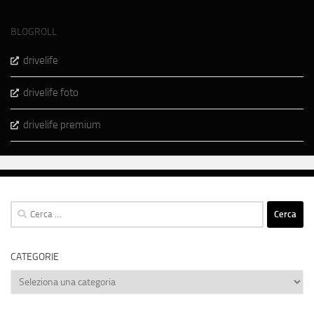
BLOGROLL
drivelife
drivelife foto
drivelife premium
Ricerca
per:
CATEGORIE
Categorie