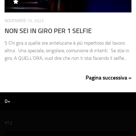
NOVEMBRE 15, 2023
NON SEI IN GIRO PER 1 SELFIE
5 Chi gira a quelle ore antelucane è più rispettoso del lavoro
altrui. Una speciale, singolare, comunione di intenti. Se stai in
giro, A QUELL’ORA, vuol dire che non ti stai facendo il selfie...
Pagina successiva »
D+
YT 2