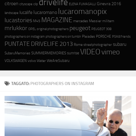
drivelife
citroen
Ginevra 2016
cityscape
ELENA FUMAGALLI
clip
lucaromanopix
lucaromano
lucalife
landscape
MAGAZINE
lucastories
M45
mercedes
Messier
militem
mrlukkor
peugeot
OPEL
original photographers
PEUGEOT 308
photographers on instagram
photographers on tumblr
Pleiades
PORSCHE
PSA&friends
PUNTATE DRIVELIFE 2013
subaru
Rome
streetphotographer
VIDEO
vimeo
SUMMERMEMORIES
sunrise
SubaruMemories
WeAreSubaru
VOLKSWAGEN
volvo
Water
TAGGATO:
PHOTOGRAPHERS ON INSTAGRAM