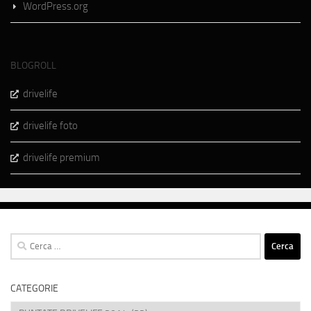
WordPress.org
BLOGROLL
drivelife
drivelife foto
drivelife premium
Ricerca
per:
CATEGORIE
Categorie