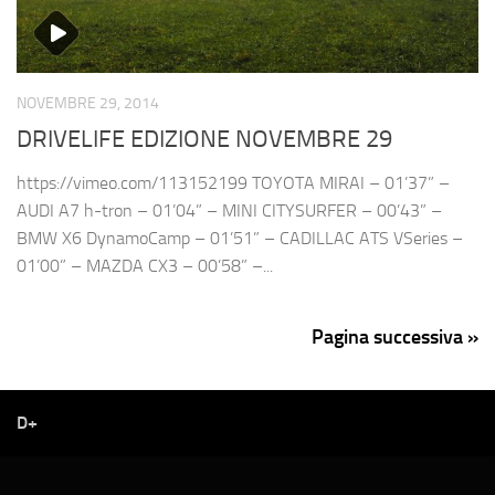
NOVEMBRE 29, 2014
DRIVELIFE EDIZIONE NOVEMBRE 29
https://vimeo.com/113152199 TOYOTA MIRAI – 01’37” –
AUDI A7 h-tron – 01’04” – MINI CITYSURFER – 00’43” –
BMW X6 DynamoCamp – 01’51” – CADILLAC ATS VSeries –
01’00” – MAZDA CX3 – 00’58” –...
Pagina successiva »
D+