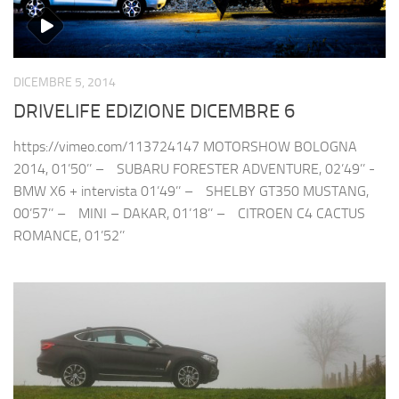
DICEMBRE 5, 2014
DRIVELIFE EDIZIONE DICEMBRE 6
https://vimeo.com/113724147 MOTORSHOW BOLOGNA
2014, 01’50’’ – SUBARU FORESTER ADVENTURE, 02’49’’ -
BMW X6 + intervista 01’49’’ – SHELBY GT350 MUSTANG,
00’57’’ – MINI – DAKAR, 01’18’’ – CITROEN C4 CACTUS
ROMANCE, 01’52’’