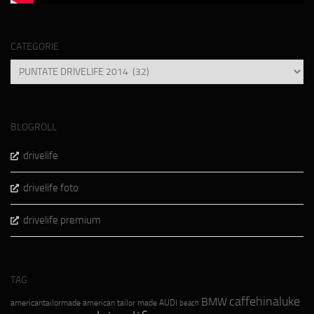
CATEGORIE
Categorie
BLOGROLL
drivelife
drivelife foto
drivelife premium
TAG
caffehinaluke
BMW
americantailormade
american tailor made
AUDI
beach