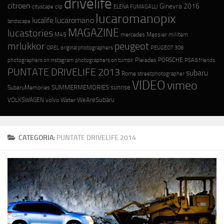
drivelife
citroen
Ginevra 2016
cityscape
ELENA FUMAGALLI
clip
lucaromanopix
lucaromano
lucalife
landscape
MAGAZINE
lucastories
M45
mercedes
Messier
militem
mrlukkor
peugeot
OPEL
original photographers
PEUGEOT 308
photographers on instagram
photographers on tumblr
Pleiades
PORSCHE
PSA&friends
PUNTATE DRIVELIFE 2013
subaru
Rome
streetphotographer
VIDEO
vimeo
SUMMERMEMORIES
sunrise
SubaruMemories
WeAreSubaru
VOLKSWAGEN
volvo
Water
CATEGORIA:
PUNTATE DRIVELIFE 2014