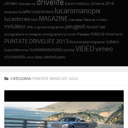
drivelife
citroen
Ginevra 2016
cityscape
ELENA FUMAGALLI
clip
lucaromanopix
lucaromano
lucalife
landscape
MAGAZINE
lucastories
M45
mercedes
Messier
militem
mrlukkor
peugeot
OPEL
original photographers
PEUGEOT 308
photographers on instagram
photographers on tumblr
Pleiades
PORSCHE
PSA&friends
PUNTATE DRIVELIFE 2013
subaru
Rome
streetphotographer
VIDEO
vimeo
SUMMERMEMORIES
sunrise
SubaruMemories
WeAreSubaru
VOLKSWAGEN
volvo
Water
CATEGORIA:
PUNTATE DRIVELIFE 2020