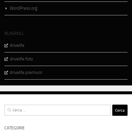
WordPress.org
BLOGROLL
drivelife
drivelife foto
drivelife premium
Ricerca
per:
CATEGORIE