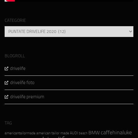
CATEGORIE
Categorie
BLOGROLL
drivelife
drivelife foto
drivelife premium
TAG
caffehinaluke
BMW
americantailormade
american tailor made
AUDI
beach