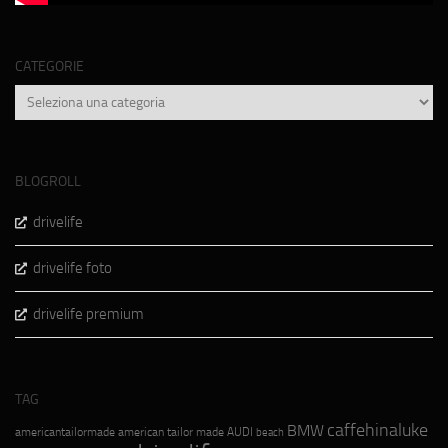
CATEGORIE
Categorie
BLOGROLL
drivelife
drivelife foto
drivelife premium
TAG
caffehinaluke
BMW
americantailormade
american tailor made
AUDI
beach