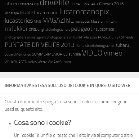
drivelife
citroen
Ginevra 2016
cityscape
ELENA FUMAGALLI
clip
lucaromanopix
lucaromano
lucalife
landscape
MAGAZINE
lucastories
M45
mercedes
Messier
militem
mrlukkor
peugeot
OPEL
original photographers
PEUGEOT 308
photographers on instagram
photographers on tumblr
Pleiades
PORSCHE
PSA&friends
PUNTATE DRIVELIFE 2013
subaru
Rome
streetphotographer
VIDEO
vimeo
SUMMERMEMORIES
sunrise
SubaruMemories
WeAreSubaru
VOLKSWAGEN
volvo
Water
INFORMATIVA ESTESA SULL’USO DEI COOKIE IN QUESTO SITO WEB
Questo documento spiega “cosa sono i cookie” e come vengono
usati su questo sito.
Cosa sono i cookie?
Un “cookie” è un file di testo che il sito invia al computer o altro