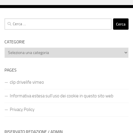
Ricerca
per:
CATEGORIE
Categorie
PAGES
clip drivelife vimeo
Informativa estesa sull’uso dei cookie in questo sito web
Privacy Policy
RISERVATO REDAZIONE / ADMIN