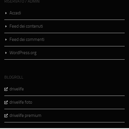
RISERVATO / ADMIN
Accedi
Feed dei contenuti
Feed dei commenti
WordPress.org
BLOGROLL
drivelife
drivelife foto
drivelife premium