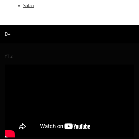
Safari
D+
YT 2