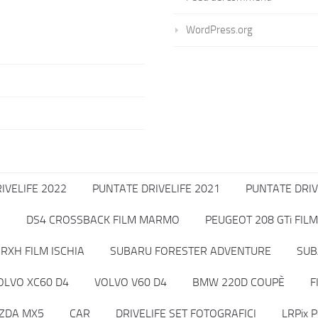
WordPress.org
IVELIFE 2022
PUNTATE DRIVELIFE 2021
PUNTATE DRIV
O
DS4 CROSSBACK FILM MARMO
PEUGEOT 208 GTi FILM
RXH FILM ISCHIA
SUBARU FORESTER ADVENTURE
SUB
OLVO XC60 D4
VOLVO V60 D4
BMW 220D COUPÈ
F
ZDA MX5
CAR
DRIVELIFE SET FOTOGRAFICI
LRPix P