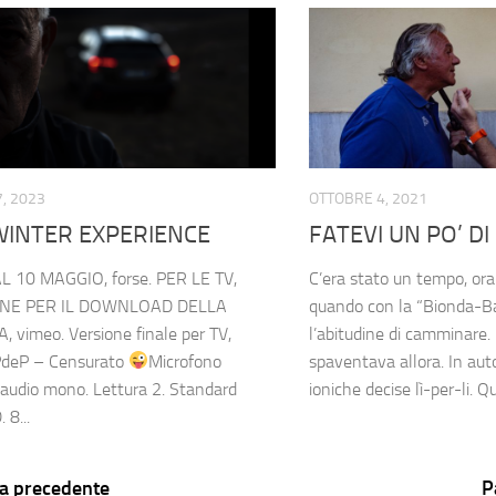
, 2023
OTTOBRE 4, 2021
WINTER EXPERIENCE
FATEVI UN PO’ D
L 10 MAGGIO, forse. PER LE TV,
C’era stato un tempo, or
ONE PER IL DOWNLOAD DELLA
quando con la “Bionda-B
 vimeo. Versione finale per TV,
l’abitudine di camminare.
PdeP – Censurato
Microfono
spaventava allora. In auto
 audio mono. Lettura 2. Standard
ioniche decise lì-per-li. Qu
 8...
a precedente
P