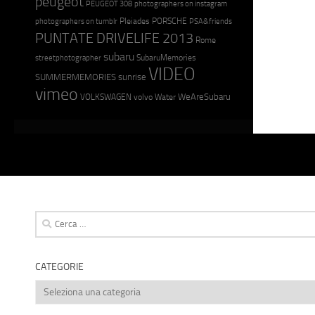
peugeot
PEUGEOT 308
photographers on instagram
photographers on tumblr
Pleiades
PORSCHE
PSA&friends
PUNTATE DRIVELIFE 2013
Rome
subaru
streetphotographer
SubaruMemories
VIDEO
SUMMERMEMORIES
sunrise
vimeo
WeAreSubaru
VOLKSWAGEN
volvo
Water
Ricerca
per:
CATEGORIE
Categorie