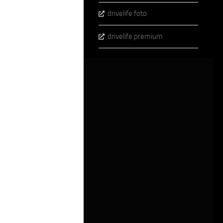
drivelife foto
drivelife premium