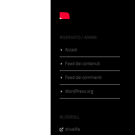
RISERVATO / ADMIN
Accedi
Feed dei contenuti
Feed dei commenti
WordPress.org
BLOGROLL
drivelife