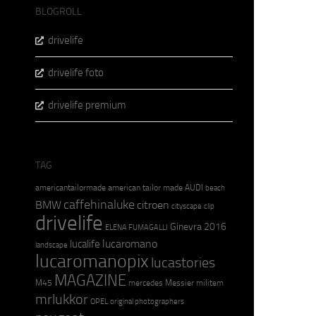
BLOGROLL
drivelife
drivelife foto
drivelife premium
TAG
americantailormade
american tailor made
AUDI
beach
caffehinaluke
BMW
citroen
cityscape
clip
drivelife
Ginevra 2016
ELENA FUMAGALLI
lucaromano
lucalife
landscape
lucaromanopix
lucastories
MAGAZINE
M45
mercedes
Messier
militem
mrlukkor
OPEL
original photographers