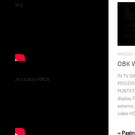
YT 2
MAGGIO 7
OBK 
IN TV DA
25 12 2024 FOR25
POSIZI
PUNTATA,
display 
esterno,
video HD.
« Pagin