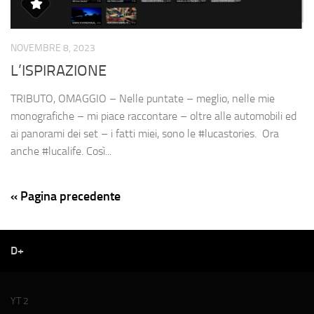
NOVEMBRE 8, 2023
L’ISPIRAZIONE
TRIBUTO, OMAGGIO – Nelle puntate – meglio, nelle mie
monografiche – mi piace raccontare – oltre alle automobili ed
ai panorami dei set – i fatti miei, sono le #lucastories. Ora
anche #lucalife. Così...
« Pagina precedente
D+
YT 2