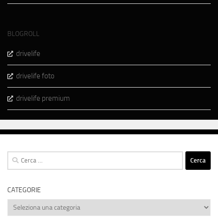
BLOGROLL
drivelife
drivelife foto
drivelife premium
Ricerca
per:
CATEGORIE
Categorie