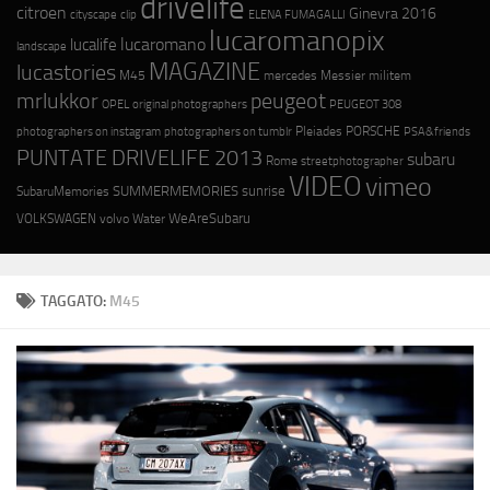
drivelife
citroen
Ginevra 2016
cityscape
ELENA FUMAGALLI
clip
lucaromanopix
lucaromano
lucalife
landscape
MAGAZINE
lucastories
M45
mercedes
Messier
militem
mrlukkor
peugeot
OPEL
original photographers
PEUGEOT 308
photographers on instagram
photographers on tumblr
Pleiades
PORSCHE
PSA&friends
PUNTATE DRIVELIFE 2013
subaru
Rome
streetphotographer
VIDEO
vimeo
SUMMERMEMORIES
sunrise
SubaruMemories
WeAreSubaru
VOLKSWAGEN
volvo
Water
TAGGATO:
M45