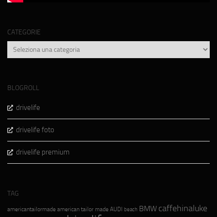
CATEGORIE
Categorie
BLOGROLL
drivelife
drivelife foto
drivelife premium
TAG
caffehinaluke
BMW
americantailormade
american tailor made
AUDI
beach