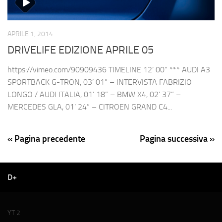
APRILE 1, 2014
DRIVELIFE EDIZIONE APRILE 05
https://vimeo.com/90909436 TIMELINE 12’ 00” *** AUDI A3
SPORTBACK G-TRON, 03’ 01” – INTERVISTA FABRIZIO
LONGO / AUDI ITALIA, 01’ 18” – BMW X4, 02’ 37” –
MERCEDES GLA, 01’ 24” – CITROEN GRAND C4...
« Pagina precedente
Pagina successiva »
D+
YT 2