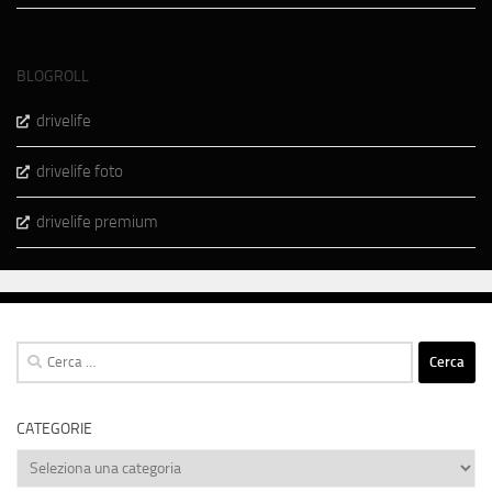
BLOGROLL
drivelife
drivelife foto
drivelife premium
Ricerca
per:
CATEGORIE
Categorie