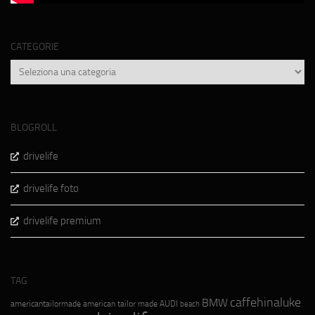
CATEGORIE
Categorie
BLOGROLL
drivelife
drivelife foto
drivelife premium
TAG
caffehinaluke
BMW
americantailormade
american tailor made
AUDI
beach