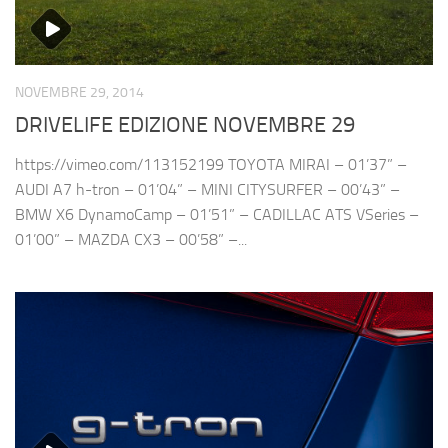
NOVEMBRE 29, 2014
DRIVELIFE EDIZIONE NOVEMBRE 29
https://vimeo.com/113152199 TOYOTA MIRAI – 01’37” –
AUDI A7 h-tron – 01’04” – MINI CITYSURFER – 00’43” –
BMW X6 DynamoCamp – 01’51” – CADILLAC ATS VSeries –
01’00” – MAZDA CX3 – 00’58” –...