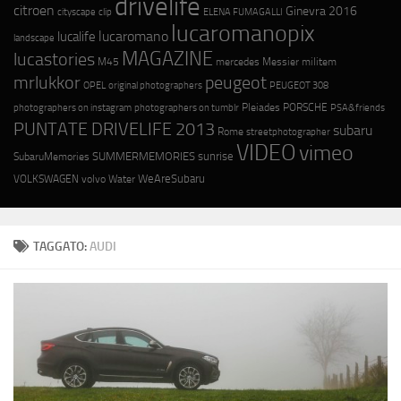
drivelife
citroen
Ginevra 2016
cityscape
ELENA FUMAGALLI
clip
lucaromanopix
lucaromano
lucalife
landscape
MAGAZINE
lucastories
M45
mercedes
Messier
militem
mrlukkor
peugeot
OPEL
original photographers
PEUGEOT 308
photographers on instagram
photographers on tumblr
Pleiades
PORSCHE
PSA&friends
PUNTATE DRIVELIFE 2013
subaru
Rome
streetphotographer
VIDEO
vimeo
SUMMERMEMORIES
sunrise
SubaruMemories
WeAreSubaru
VOLKSWAGEN
volvo
Water
TAGGATO:
AUDI