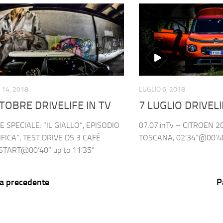
14, 2018
LUGLIO 6, 2018
TOBRE DRIVELIFE IN TV
7 LUGLIO DRIVELI
E SPECIALE: “IL GIALLO”, EPISODIO
07.07.inTv – CITROEN 
IFICA”, TEST DRIVE DS 3 CAFÉ
TOSCANA, 02’34”@00’4
START@00’40” up to 11’35”
a precedente
P