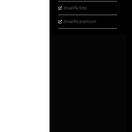
drivelife foto
drivelife premium