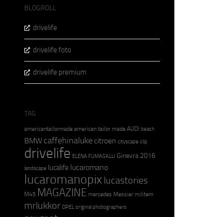
BLOGROLL
drivelife
drivelife foto
drivelife premium
TAG
americantailormade
american tailor made
AUDI
beach
caffehinaluke
BMW
citroen
cityscape
clip
drivelife
Ginevra 2016
ELENA FUMAGALLI
lucaromano
lucalife
landscape
lucaromanopix
lucastories
MAGAZINE
M45
mercedes
Messier
militem
mrlukkor
OPEL
original photographers