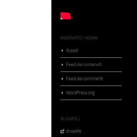
RISERVATO / ADMIN
Accedi
Feed dei contenuti
Feed dei commenti
WordPress.org
BLOGROLL
drivelife