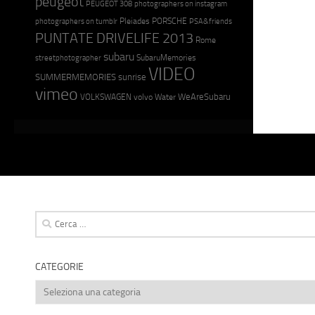
peugeot
PEUGEOT 308
photographers on instagram
photographers on tumblr
Pleiades
PORSCHE
PSA&friends
PUNTATE DRIVELIFE 2013
Rome
subaru
streetphotographer
SubaruMemories
VIDEO
SUMMERMEMORIES
sunrise
vimeo
WeAreSubaru
VOLKSWAGEN
volvo
Water
Ricerca
per:
CATEGORIE
Categorie