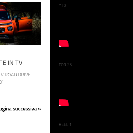
YT 2
FE IN TV
FOR 25
2CV ROAD DRIVE
8”
agina successiva »
REEL 1