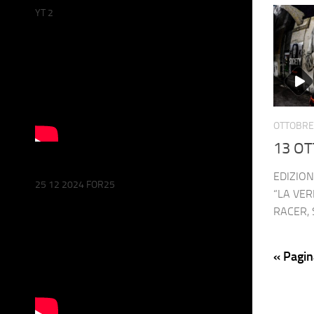
YT 2
OTTOBRE 
13 OT
EDIZION
25 12 2024 FOR25
“LA VER
RACER, 
« Pagin