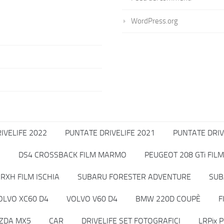
WordPress.org
IVELIFE 2022
PUNTATE DRIVELIFE 2021
PUNTATE DRIV
O
DS4 CROSSBACK FILM MARMO
PEUGEOT 208 GTi FILM
RXH FILM ISCHIA
SUBARU FORESTER ADVENTURE
SUB
OLVO XC60 D4
VOLVO V60 D4
BMW 220D COUPÈ
F
ZDA MX5
CAR
DRIVELIFE SET FOTOGRAFICI
LRPix P