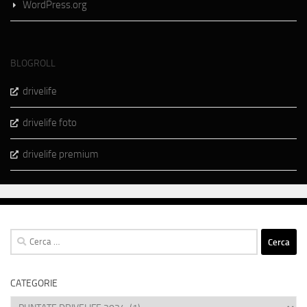
WordPress.org
BLOGROLL
drivelife
drivelife foto
drivelife premium
Ricerca
per:
CATEGORIE
Categorie