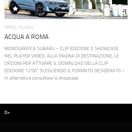
APRILE 15, 2024
ACQUA A ROMA
MONOGRAFICA SUBARU – CLIP EDIZIONE E SHOWCASE
NEL PLAYER VIMEO, ALLA PAGINA DI DESTINAZIONE, LE
OPZIONI PER ATTIVARE IL DOWNLOAD DELLA CLIP
EDIZIONE 12’00” SCEGLIENDO IL FORMATO DESIDERATO –
In alternativa consultare lo showcase:
D+