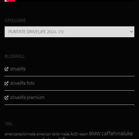
CATEGORIE
Categorie
BLOGROLL
drivelife
drivelife foto
drivelife premium
TAG
caffehinaluke
BMW
americantailormade
american tailor made
AUDI
beach