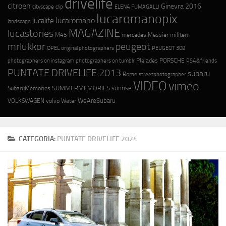
drivelife
citroen
Ginevra 2016
cityscape
ELENA FUMAGALLI
clip
lucaromanopix
lucaromano
lucalife
landscape
MAGAZINE
lucastories
M45
mercedes
Messier
militem
mrlukkor
peugeot
OPEL
original photographers
PEUGEOT 308
photographers on instagram
photographers on tumblr
Pleiades
PORSCHE
PSA&friends
PUNTATE DRIVELIFE 2013
subaru
Rome
streetphotographer
VIDEO
vimeo
SUMMERMEMORIES
sunrise
SubaruMemories
WeAreSubaru
VOLKSWAGEN
volvo
Water
CATEGORIA:
PUNTATE DRIVELIFE 2024