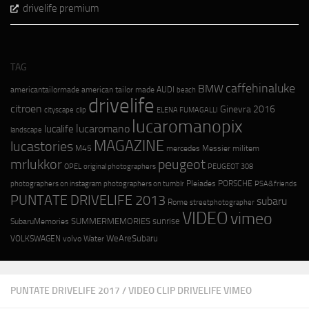
drivelife premium
TAG
caffehinaluke
BMW
americantailormade
american tailor made
AUDI
beach
drivelife
citroen
Ginevra 2016
cityscape
ELENA FUMAGALLI
clip
lucaromanopix
lucaromano
lucalife
landscape
MAGAZINE
lucastories
M45
mercedes
Messier
militem
mrlukkor
peugeot
OPEL
original photographers
PEUGEOT 308
photographers on instagram
photographers on tumblr
Pleiades
PORSCHE
PSA&friends
PUNTATE DRIVELIFE 2013
subaru
Rome
streetphotographer
VIDEO
vimeo
SUMMERMEMORIES
sunrise
SubaruMemories
WeAreSubaru
VOLKSWAGEN
volvo
Water
PUNTATE DRIVELIFE 2017
/
VIDEO CLIP DRIVELIFE VIMEO