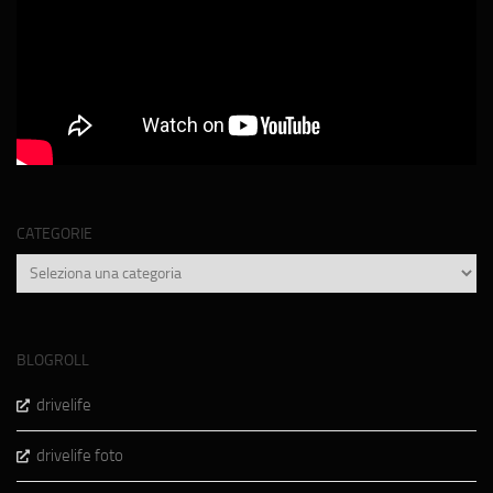
CATEGORIE
Categorie
BLOGROLL
drivelife
drivelife foto