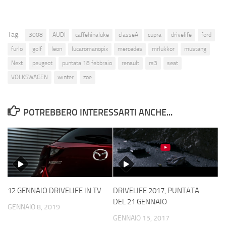
Tag:
3008
AUDI
caffehinaluke
classeA
cupra
drivelife
ford
furlo
golf
leon
lucaromanopix
mercedes
mrlukkor
mustang
Next
peugeot
puntata 18 febbraio
renault
rs3
seat
VOLKSWAGEN
winter
zoe
POTREBBERO INTERESSARTI ANCHE...
12 GENNAIO DRIVELIFE IN TV
DRIVELIFE 2017, PUNTATA
DEL 21 GENNAIO
GENNAIO 8, 2019
GENNAIO 15, 2017