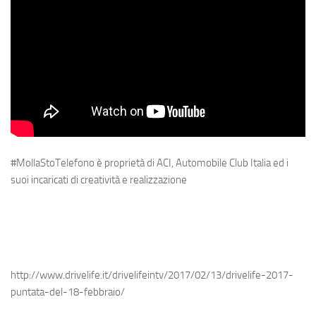
#MollaStoTelefono è proprietà di ACI, Automobile Club Italia ed i
suoi incaricati di creatività e realizzazione
http://www.drivelife.it/drivelifeintv/2017/02/13/drivelife-2017-
puntata-del-18-febbraio/