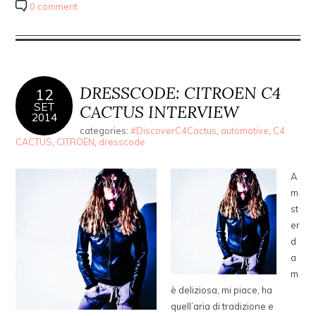
0 comment
DRESSCODE: CITROEN C4
12
SET
CACTUS INTERVIEW
2014
categories:
#DiscoverC4Cactus
,
automotive
,
C4
CACTUS
,
CITROEN
,
dresscode
A
m
st
er
d
a
m
è deliziosa, mi piace, ha
quell’aria di tradizione e