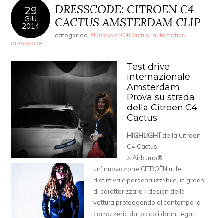
DRESSCODE: CITROEN C4
29
GIU
CACTUS AMSTERDAM CLIP
2014
categories:
#DiscoverC4Cactus
,
automotive
,
dresscode
Test drive
internazionale
Amsterdam
Prova su strada
della Citroen C4
Cactus
HIGHLIGHT
della Citroen
C4 Cactus.
> Airbump®,
un’innovazione CITROËN utile,
distintiva e personalizzabile, in grado
di caratterizzare il design della
vettura proteggendo al contempo la
carrozzeria dai piccoli danni legati