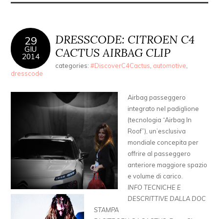
DRESSCODE: CITROEN C4
29
GIU
CACTUS AIRBAG CLIP
2014
categories:
#DiscoverC4Cactus
,
automotive
,
dresscode
Airbag passeggero
integrato nel padiglione
(tecnologia “Airbag In
Roof”), un’esclusiva
mondiale concepita per
offrire al passeggero
anteriore maggiore spazio
e volume di carico.
INFO TECNICHE E
DESCRITTIVE DALLA DOC
STAMPA