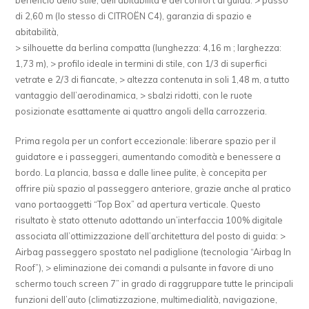
di 2,60 m (lo stesso di CITROËN C4), garanzia di spazio e
abitabilità,
> silhouette da berlina compatta (lunghezza: 4,16 m ; larghezza:
1,73 m), > profilo ideale in termini di stile, con 1/3 di superfici
vetrate e 2/3 di fiancate, > altezza contenuta in soli 1,48 m, a tutto
vantaggio dell’aerodinamica, > sbalzi ridotti, con le ruote
posizionate esattamente ai quattro angoli della carrozzeria.
Prima regola per un confort eccezionale: liberare spazio per il
guidatore e i passeggeri, aumentando comodità e benessere a
bordo. La plancia, bassa e dalle linee pulite, è concepita per
offrire più spazio al passeggero anteriore, grazie anche al pratico
vano portaoggetti “Top Box” ad apertura verticale. Questo
risultato è stato ottenuto adottando un’interfaccia 100% digitale
associata all’ottimizzazione dell’architettura del posto di guida: >
Airbag passeggero spostato nel padiglione (tecnologia “Airbag In
Roof”), > eliminazione dei comandi a pulsante in favore di uno
schermo touch screen 7” in grado di raggruppare tutte le principali
funzioni dell’auto (climatizzazione, multimedialità, navigazione,