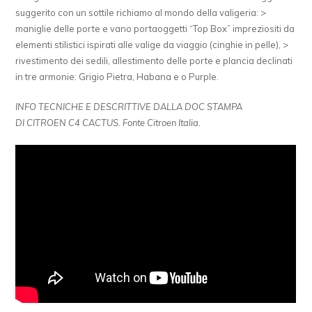
suggerito con un sottile richiamo al mondo della valigeria: >
maniglie delle porte e vano portaoggetti “Top Box” impreziositi da
elementi stilistici ispirati alle valige da viaggio (cinghie in pelle), >
rivestimento dei sedili, allestimento delle porte e plancia declinati
in tre armonie: Grigio Pietra, Habana e o Purple.
INFO TECNICHE E DESCRITTIVE DALLA DOC STAMPA
DI CITROEN C4 CACTUS. Fonte Citroen Italia.