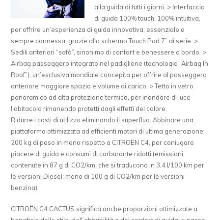
alla guida di tutti i giorni. > Interfaccia
di guida 100% touch, 100% intuitiva,
per offrire un’esperienza di guida innovativa, essenziale e
sempre connessa, grazie allo schermo Touch Pad 7” di serie. >
Sedili anteriori “sofà”, sinonimo di confort e benessere a bordo. >
Airbag passeggero integrato nel padiglione (tecnologia “Airbag In
Roof”), un’esclusiva mondiale concepita per offrire al passeggero
anteriore maggiore spazio e volume di carico. > Tetto in vetro
panoramico ad alta protezione termica, per inondare di luce
l’abitacolo rimanendo protetti dagli effetti del calore.
Ridurre i costi di utilizzo eliminando il superfluo. Abbinare una
piattaforma ottimizzata ad efficienti motori di ultima generazione:
200 kg di peso in meno rispetto a CITROËN C4, per coniugare
piacere di guida e consumi di carburante ridotti (emissioni
contenute in 87 g di CO2/km, che si traducono in 3,4 l/100 km per
le versioni Diesel; meno di 100 g di CO2/km per le versioni
benzina).
CITROËN C4 CACTUS significa anche proporzioni ottimizzate a
beneficio dello stile, dell’abitabilità e del confort di guida: > passo