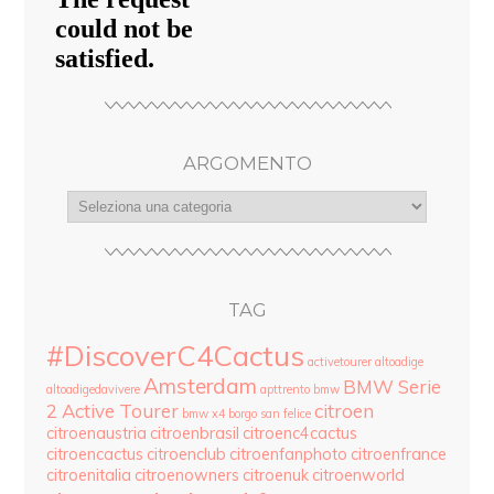
ARGOMENTO
argomento
TAG
#DiscoverC4Cactus
activetourer
altoadige
Amsterdam
BMW Serie
altoadigedavivere
apttrento
bmw
2 Active Tourer
citroen
bmw x4
borgo san felice
citroenaustria
citroenbrasil
citroenc4cactus
citroencactus
citroenclub
citroenfanphoto
citroenfrance
citroenitalia
citroenowners
citroenuk
citroenworld