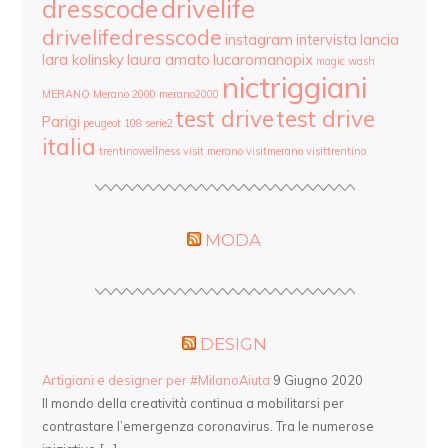
drivelife
dresscode
drivelifedresscode
instagram
intervista
lancia
lara kolinsky
laura amato
lucaromanopix
magic wash
nictriggiani
MERANO
Merano 2000
merano2000
test drive
test drive
Parigi
peugeot 108
serie2
italia
trentinowellness
visit merano
visitmerano
visittrentino
MODA
DESIGN
Artigiani e designer per #MilanoAiuta
9 Giugno 2020
Il mondo della creatività continua a mobilitarsi per
contrastare l’emergenza coronavirus. Tra le numerose