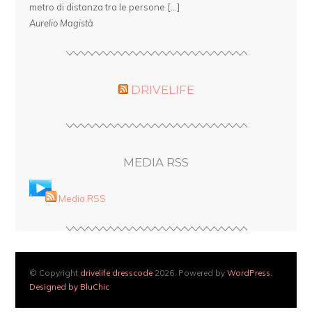
metro di distanza tra le persone […]
Aurelio Magistà
DRIVELIFE
MEDIA RSS
Media RSS
© Copyright
drivelife dresscode
2026. Powered by
WordPress
.
Designed by BluChic