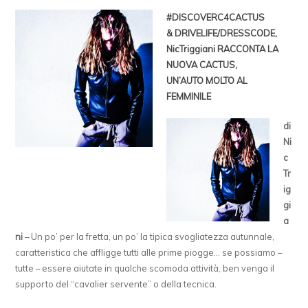
#DISCOVERC4CACTUS
&
DRIVELIFE/DRESSCODE,
NicTriggiani RACCONTA LA
NUOVA CACTUS,
UN’AUTO MOLTO AL
FEMMINILE
di
Ni
c
Tr
ig
gi
a
ni
– Un po’ per la fretta, un po’ la tipica svogliatezza autunnale,
caratteristica che affligge tutti alle prime piogge… se possiamo –
tutte – essere aiutate in qualche scomoda attività, ben venga il
supporto del “cavalier servente” o della tecnica.