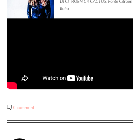
DI CITROEN C4 CACTUS. Fonte Citroen
Italia.
0 comment