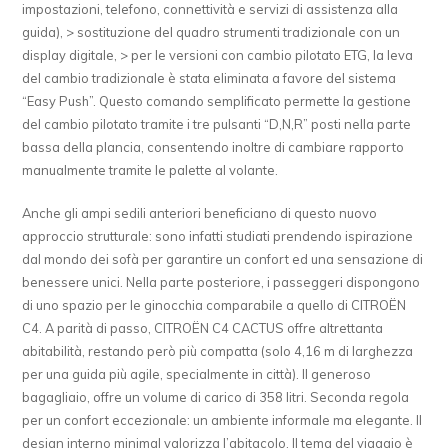
impostazioni, telefono, connettività e servizi di assistenza alla
guida), > sostituzione del quadro strumenti tradizionale con un
display digitale, > per le versioni con cambio pilotato ETG, la leva
del cambio tradizionale è stata eliminata a favore del sistema
“Easy Push”. Questo comando semplificato permette la gestione
del cambio pilotato tramite i tre pulsanti “D,N,R” posti nella parte
bassa della plancia, consentendo inoltre di cambiare rapporto
manualmente tramite le palette al volante.
Anche gli ampi sedili anteriori beneficiano di questo nuovo
approccio strutturale: sono infatti studiati prendendo ispirazione
dal mondo dei sofà per garantire un confort ed una sensazione di
benessere unici. Nella parte posteriore, i passeggeri dispongono
di uno spazio per le ginocchia comparabile a quello di CITROËN
C4. A parità di passo, CITROËN C4 CACTUS offre altrettanta
abitabilità, restando però più compatta (solo 4,16 m di larghezza
per una guida più agile, specialmente in città). Il generoso
bagagliaio, offre un volume di carico di 358 litri. Seconda regola
per un confort eccezionale: un ambiente informale ma elegante. Il
design interno minimal valorizza l’abitacolo. Il tema del viaggio è