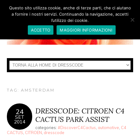
Questo sito utilizza cookie, anche di terze parti, che ci aiutano
a fornire i nostri servizi. Continuando la navigazione, accetti
l’utilizzo dei cookie.
ACCETTO
MAGGIORI INFORMAZIONI
TAG:
AMSTERDAM
DRESSCODE: CITROEN C4
24
SET
CACTUS PARK ASSIST
2014
categories:
#DiscoverC4Cactus
,
automotive
,
C4
CACTUS
,
CITROEN
,
dresscode