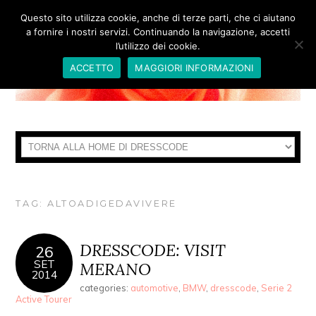
Questo sito utilizza cookie, anche di terze parti, che ci aiutano
a fornire i nostri servizi. Continuando la navigazione, accetti
l’utilizzo dei cookie.
ACCETTO
MAGGIORI INFORMAZIONI
TAG:
ALTOADIGEDAVIVERE
DRESSCODE: VISIT
26
SET
MERANO
2014
categories:
automotive
,
BMW
,
dresscode
,
Serie 2
Active Tourer