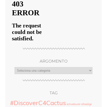
ARGOMENTO
argomento
TAG
#DiscoverC4Cactus
activetourer
altoadige