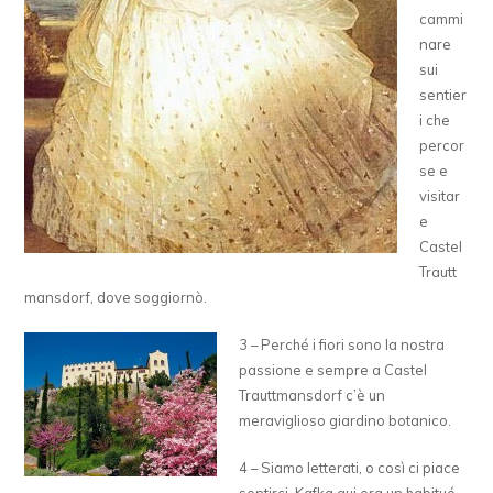
cammi
nare
sui
sentier
i che
percor
se e
visitar
e
Castel
Trautt
mansdorf, dove soggiornò.
3 – Perché i fiori sono la nostra
passione e sempre a Castel
Trauttmansdorf c’è un
meraviglioso giardino botanico.
4 – Siamo letterati, o così ci piace