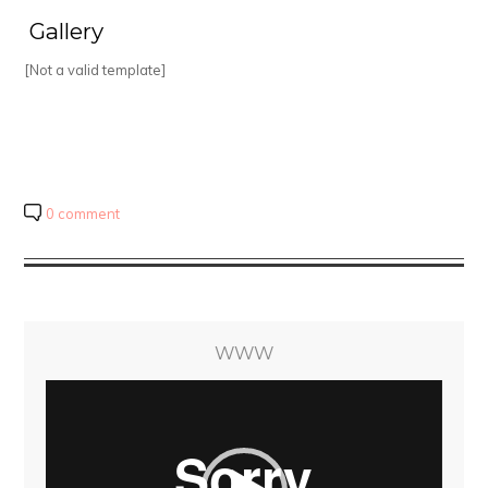
Gallery
[Not a valid template]
0 comment
WWW
Video
Player