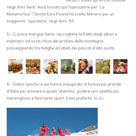
sentirci, Kafka qui era un habitué
negli Anni Venti. Avrà trovato qui l’ispirazione per “La
Metamorfosi”? Anche Ezra Pound ha scelto Merano per un
soggiorno “ispiratore” negli Anni ’50.
5 – Ci piace mangiar bene, raccogliere la frutta dagli alberi e
inebriarci ad occhi chiusi dei profumi della montagna
passeggiando tra malghe ed abeti dei pascoli d’alta quota.
6 – Siamo sportivi e qui hanno inaugurato la funivia più grande
d’Italia per arrivare a quota “duemila”, godere uno spettacolo
meraviglioso e fare tanto sport, il mio preferito, lo sci.