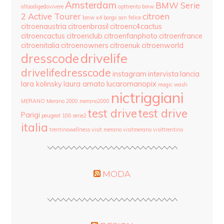
Amsterdam
BMW Serie
altoadigedavivere
apttrento
bmw
2 Active Tourer
citroen
bmw x4
borgo san felice
citroenaustria
citroenbrasil
citroenc4cactus
citroencactus
citroenclub
citroenfanphoto
citroenfrance
citroenitalia
citroenowners
citroenuk
citroenworld
drivelife
dresscode
drivelifedresscode
instagram
intervista
lancia
lara kolinsky
laura amato
lucaromanopix
magic wash
nictriggiani
MERANO
Merano 2000
merano2000
test drive
test drive
Parigi
peugeot 108
serie2
italia
trentinowellness
visit merano
visitmerano
visittrentino
MODA