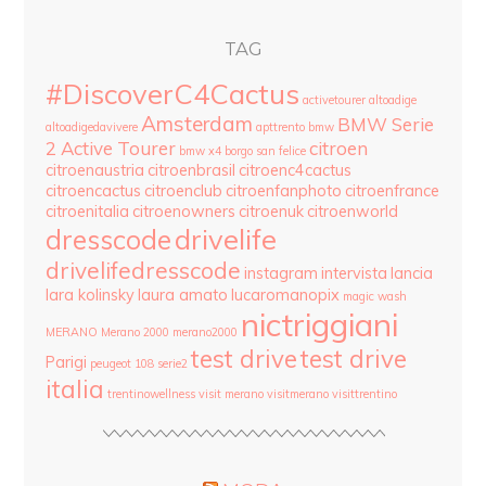
TAG
#DiscoverC4Cactus
activetourer
altoadige
Amsterdam
BMW Serie
altoadigedavivere
apttrento
bmw
2 Active Tourer
citroen
bmw x4
borgo san felice
citroenaustria
citroenbrasil
citroenc4cactus
citroencactus
citroenclub
citroenfanphoto
citroenfrance
citroenitalia
citroenowners
citroenuk
citroenworld
drivelife
dresscode
drivelifedresscode
instagram
intervista
lancia
lara kolinsky
laura amato
lucaromanopix
magic wash
nictriggiani
MERANO
Merano 2000
merano2000
test drive
test drive
Parigi
peugeot 108
serie2
italia
trentinowellness
visit merano
visitmerano
visittrentino