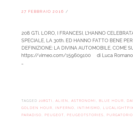
27 FEBBRAIO 2016
/
208 GTi. LORO, I FRANCESI, L’HANNO CELEBRAT
SPECIALE, LA 30th. ED HANNO FATTO BENE PER
DEFINIZIONE: LA DIVINA AUTOMOBILE, COME 
https://vimeo.com/159609100 di Luca Romano – Di 
…
TAGGED
208GTI
,
ALIEN
,
ASTRONOMI
,
BLUE HOUR
,
DA
GOLDEN HOUR
,
INFERNO
,
INTIMISMO
,
LUCALIGHTPI
PARADISO
,
PEUGEOT
,
PEUGEOTSTORIES
,
PURGATORIO