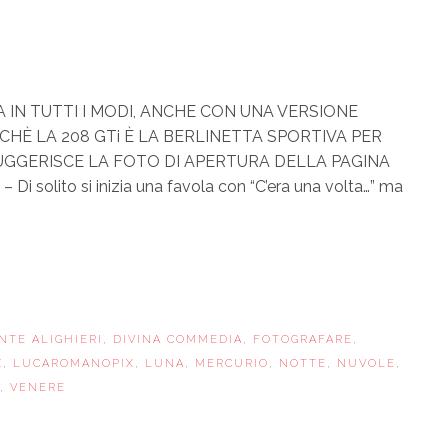
A IN TUTTI I MODI, ANCHE CON UNA VERSIONE
CHÈ LA 208 GTi È LA BERLINETTA SPORTIVA PER
SUGGERISCE LA FOTO DI APERTURA DELLA PAGINA
solito si inizia una favola con “C’era una volta…” ma
NTE ALIGHIERI
,
DIVINA COMMEDIA
,
FOTOGRAFARE
,
X
,
LUCAROMANOPIX
,
LUNA
,
MERCURIO
,
NOTTE
,
NUVOLE
,
,
VENERE