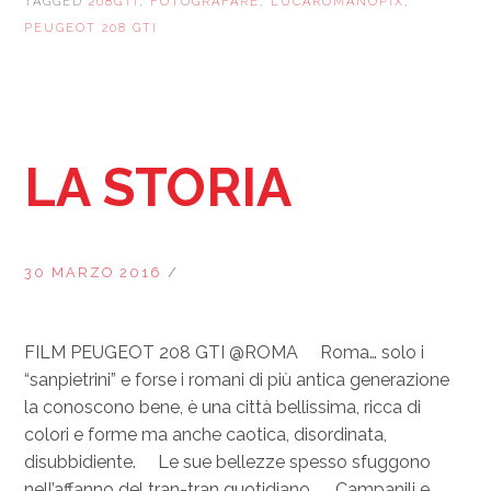
TAGGED
208GTI
,
FOTOGRAFARE
,
LUCAROMANOPIX
,
PEUGEOT 208 GTI
LA STORIA
30 MARZO 2016
/
FILM PEUGEOT 208 GTI @ROMA Roma… solo i
“sanpietrini” e forse i romani di più antica generazione
la conoscono bene, è una città bellissima, ricca di
colori e forme ma anche caotica, disordinata,
disubbidiente. Le sue bellezze spesso sfuggono
nell’affanno del tran-tran quotidiano. Campanili e