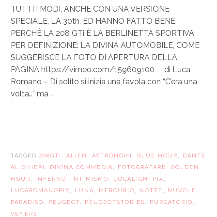
TUTTI I MODI, ANCHE CON UNA VERSIONE
SPECIALE, LA 30th. ED HANNO FATTO BENE
PERCHÈ LA 208 GTi È LA BERLINETTA SPORTIVA
PER DEFINIZIONE: LA DIVINA AUTOMOBILE, COME
SUGGERISCE LA FOTO DI APERTURA DELLA
PAGINA https://vimeo.com/159609100 di Luca
Romano – Di solito si inizia una favola con “C’era una
volta…” ma …
TAGGED
208GTI
,
ALIEN
,
ASTRONOMI
,
BLUE HOUR
,
DANTE
ALIGHIERI
,
DIVINA COMMEDIA
,
FOTOGRAFARE
,
GOLDEN
HOUR
,
INFERNO
,
INTIMISMO
,
LUCALIGHTPIX
,
LUCAROMANOPIX
,
LUNA
,
MERCURIO
,
NOTTE
,
NUVOLE
,
PARADISO
,
PEUGEOT
,
PEUGEOTSTORIES
,
PURGATORIO
,
VENERE