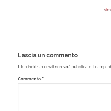
Post
vim
navigation
Lascia un commento
Il tuo indirizzo email non sarà pubblicato.
I campi o
Commento
*