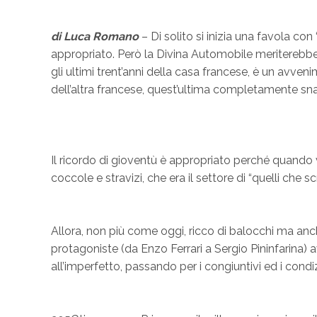
di Luca Romano
– Di solito si inizia una favola co
appropriato. Però la Divina Automobile meriterebbe 
gli ultimi trent’anni della casa francese, è un avv
dell’altra francese, quest’ultima completamente snat
Il ricordo di gioventù è appropriato perché quando
coccole e stravizi, che era il settore di “quelli che s
Allora, non più come oggi, ricco di balocchi ma anche
protagoniste (da Enzo Ferrari a Sergio Pininfarina) a
all’imperfetto, passando per i congiuntivi ed i condiz