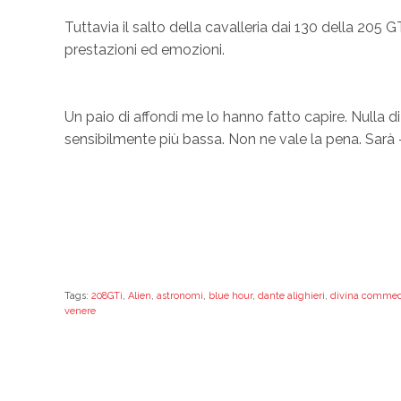
Tuttavia il salto della cavalleria dai 130 della 205 
prestazioni ed emozioni.
Un paio di affondi me lo hanno fatto capire. Nulla di 
sensibilmente più bassa. Non ne vale la pena. Sarà 
Tags:
208GTi
,
Alien
,
astronomi
,
blue hour
,
dante alighieri
,
divina commed
venere