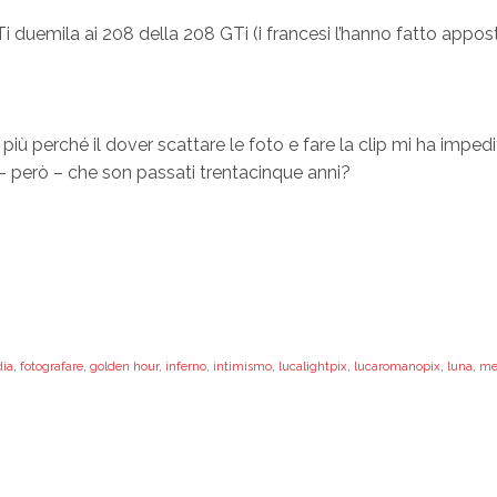
GTi duemila ai 208 della 208 GTi (i francesi l’hanno fatto appos
più perché il dover scattare le foto e fare la clip mi ha impedit
– però – che son passati trentacinque anni?
ia
,
fotografare
,
golden hour
,
inferno
,
intimismo
,
lucalightpix
,
lucaromanopix
,
luna
,
me