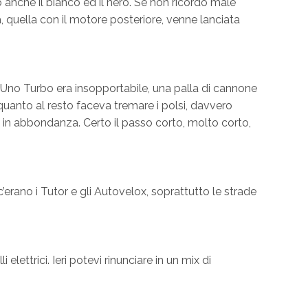
 anche il bianco ed il nero. Se non ricordo male
a, quella con il motore posteriore, venne lanciata
 Uno Turbo era insopportabile, una palla di cannone
quanto al resto faceva tremare i polsi, davvero
tto in abbondanza. Certo il passo corto, molto corto,
’erano i Tutor e gli Autovelox, soprattutto le strade
ettrici. Ieri potevi rinunciare in un mix di