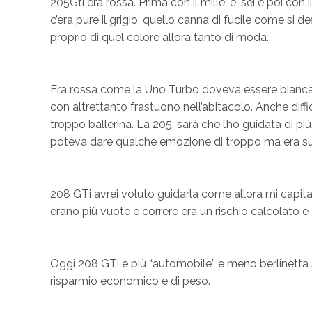
205Gti era rossa. Prima con il mille-e-sei e poi con
c’era pure il grigio, quello canna di fucile come si 
proprio di quel colore allora tanto di moda.
Era rossa come la Uno Turbo doveva essere bianca e 
con altrettanto frastuono nell’abitacolo. Anche diff
troppo ballerina. La 205, sarà che l’ho guidata di più
poteva dare qualche emozione di troppo ma era suffi
208 GTi avrei voluto guidarla come allora mi capitav
erano più vuote e correre era un rischio calcolato 
Oggi 208 GTi è più “automobile” e meno berlinetta spo
risparmio economico e di peso.