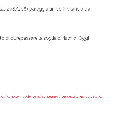
ta… 208/208) pareggia un po’ il bilancio tra
o di oltrepassare la soglia di rischio. Oggi
rcurio
,
notte
,
nuvole
,
paradiso
,
peugeot
,
peugeotstories
,
purgatorio
,