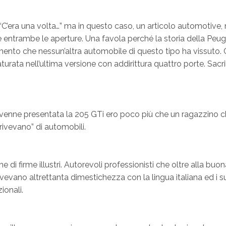
n “C’era una volta…” ma in questo caso, un articolo automotive, 
entrambe le aperture. Una favola perché la storia della Peuge
enimento che nessun’altra automobile di questo tipo ha vissut
urata nell’ultima versione con addirittura quattro porte. Sacri
 venne presentata la 205 GTi ero poco più che un ragazzino ch
crivevano” di automobili.
 di firme illustri. Autorevoli professionisti che oltre alla bu
vevano altrettanta dimestichezza con la lingua italiana ed i suo
ionali.