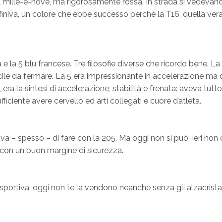
 il mille-e-nove, ma rigorosamente rossa. In strada si vedevano
definiva, un colore che ebbe successo perché la T16, quella ver
la 5 blu francese. Tre filosofie diverse che ricordo bene. La
icile da fermare. La 5 era impressionante in accelerazione ma 
, era la sintesi di accelerazione, stabilità e frenata: aveva tu
ciente avere cervello ed arti collegati e cuore d’atleta.
a – spesso – di fare con la 205. Ma oggi non si può. Ieri non c
e con un buon margine di sicurezza.
rtiva, oggi non te la vendono neanche senza gli alzacristalli el