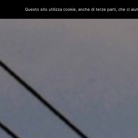
M
S
drivelife
k
Questo sito utilizza cookie, anche di terze parti, che ci aiut
a
i
i
p
n
t
m
o
e
c
n
o
n
u
t
e
n
t