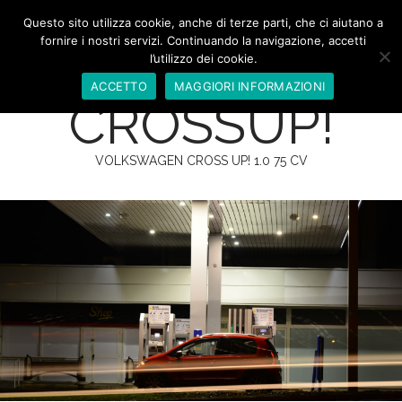
Questo sito utilizza cookie, anche di terze parti, che ci aiutano a
fornire i nostri servizi. Continuando la navigazione, accetti
VOLKSWAGEN
l’utilizzo dei cookie.
ACCETTO
MAGGIORI INFORMAZIONI
CROSSUP!
VOLKSWAGEN CROSS UP! 1.0 75 CV
M
S
k
a
i
i
p
n
t
m
o
e
c
n
o
n
u
t
e